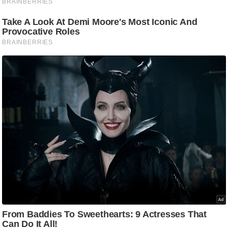
g
N
e
w
s
ला
इ
फ
स्टा
इ
ल
टे
क्नॉ
लॉ
जी
ब्यू
टी