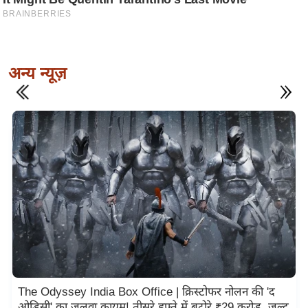
अन्य न्यूज़
The Odyssey India Box Office | क्रिस्टोफर नोलन की 'द
ओडिसी' का जलवा कायम! तीसरे हफ्ते में बटोरे ₹29 करोड़, जल्द