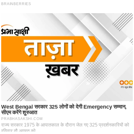
/
फै
श
न
घ
रे
लू
नु
स्खे
प
र्य
ट
न
स्थ
ल
फि