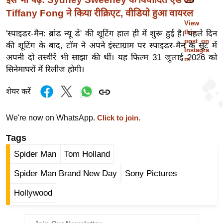
ख्सि
Tiffany Fong ने किया रीक्रिएट, वीडियो हुआ वायरल
य
View
त
this
'स्पाइडर-मैन: ब्रांड न्यू डे' की शूटिंग हाल ही में शुरू हुई है। पहले दिन
post on
यं
की शूटिंग के बाद, टॉम ने अपने इंस्टाग्राम पर स्पाइडर-मैन के सूट में
Instagra
अपनी दो तस्वीरें भी साझा की थीं। यह फिल्म 31 जुलाई 2026 को
ग
m
सिनेमाघरों में रिलीज होगी।
इं
डि
शेयर करें
या
सा
We're now on WhatsApp.
Click to join.
हि
Tags
त्य
ज
Spider Man
Tom Holland
ग
Spider Man Brand New Day
Sony Pictures
त
ऑ
Hollywood
टो
व