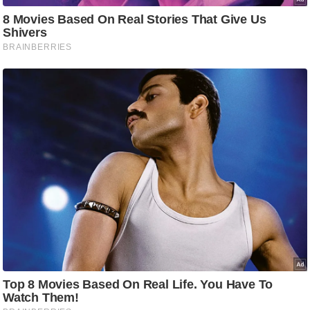
ड
हॉ
ली
वु
ड
फि
ल्म
स
मी
क्षा
B
r
e
a
k
i
n