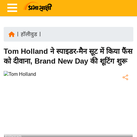
|
हॉलीवुड
|
ता
Tom Holland ने स्पाइडर-मैन सूट में किया फैंस
ज़ा
ख
को दीवाना, Brand New Day की शूटिंग शुरू
ब
र
रा
ष्ट्री
य
अं
त
र्रा
ष्ट्री
Instagram