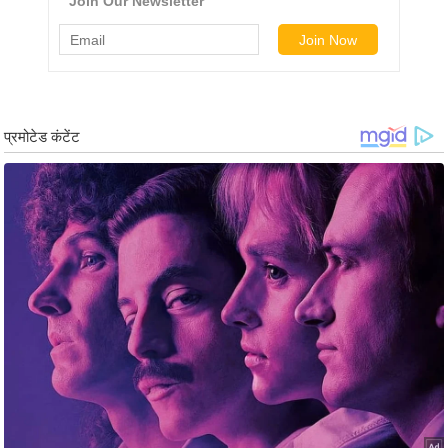
र्ल्ड
न्यू
ज
ब्री
फ
म
नो
रं
ज
न
ज
ग
त
बॉ
ली
वु