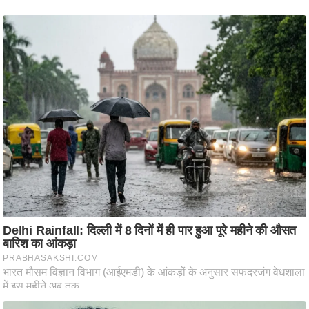
ष
ण
स
म
सा
म
यि
क
मा
तृ
भू
मि
स्तं
भ
ए
म
.