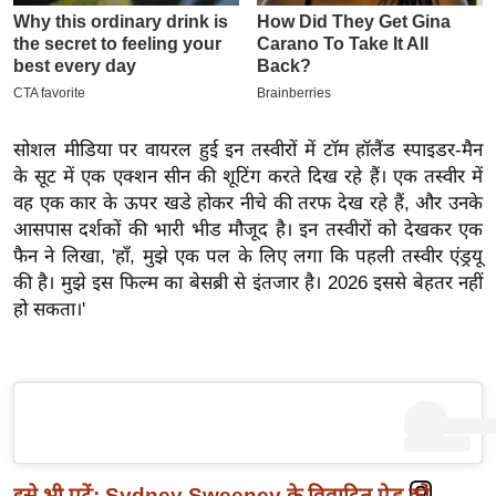
इ
म
ई
-
पे
सोशल मीडिया पर वायरल हुई इन तस्वीरों में टॉम हॉलैंड स्पाइडर-मैन
प
के सूट में एक एक्शन सीन की शूटिंग करते दिख रहे हैं। एक तस्वीर में
वह एक कार के ऊपर खडे होकर नीचे की तरफ देख रहे हैं, और उनके
र
आसपास दर्शकों की भारी भीड मौजूद है। इन तस्वीरों को देखकर एक
मि
फैन ने लिखा, 'हाँ, मुझे एक पल के लिए लगा कि पहली तस्वीर एंड्रयू
सा
की है। मुझे इस फिल्म का बेसब्री से इंतजार है। 2026 इससे बेहतर नहीं
ल
हो सकता।'
बे
मि
सा
ल
श
इसे भी पढ़ें:
Sydney Sweeney के विवादित ऐड को