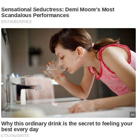
ट
ने
स
मं
त्रा
रि
ले
श
न
शि
प
रा
ज
नी
ति
वि
श्ले