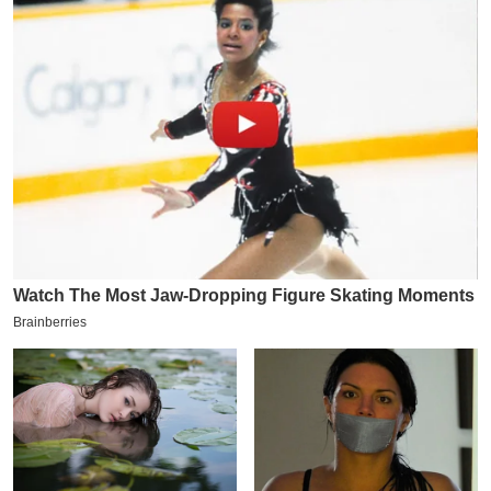
य
ब
ज
ट
खे
ल
क्रि
के
ट
I
P
L
2
0
2
6
क्रा