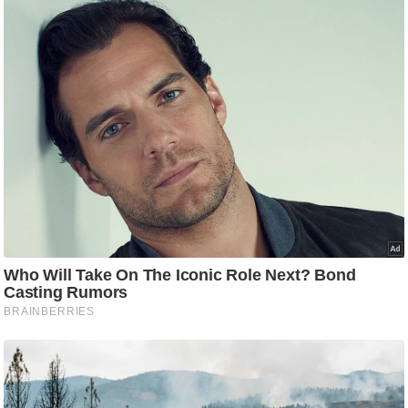
आ
र
.
आ
ई
.
चा
य
प
र
स
मी
क्षा
ध
र्म
ज्यो