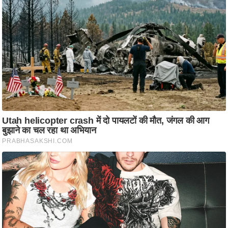
ति
ष
प्र
भु
म
हि
मा
/
ध
र्म
स्थ
ल
व्र
त
त्यो
हा
र