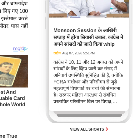
 और बांग्लादेश
रान लिए गए 100
 इस्तेमाल करते
भीतर पास नहीं
Monsoon Session के आखिरी
सप्ताह में होगा सियासी उबाल, कांग्रेस ने
अपने सांसदों को जारी किया whip
राष्ट्रीय
Aug 07, 2026 5:51PM
कांग्रेस ने 10, 11 और 12 अगस्त को अपने
सांसदों के लिए व्हिप जारी कर संसद में
अनिवार्य उपस्थिति सुनिश्चित की है, क्योंकि
FCRA संशोधन और परिसीमन से जुड़े
महत्वपूर्ण विधेयकों पर चर्चा की संभावना
है। सरकार महिला आरक्षण से संबंधित
प्रस्तावित परिसीमन बिल पर विपक्ष,
खासकर राहुल गांधी और 'इंडिया' गठबंधन
का समर्थन जुटाने की कोशिश कर रही है,
जिससे आगामी संसदीय सत्र में अहम
राजनीतिक टकराव अपेक्षित है।
VIEW ALL SHORTS