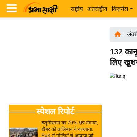
राष्ट्रीय
अंतर्राष्ट्रीय
बिज़नेस
Latest
ता
News
|
अंतर्रा
ज़ा
in
ख
132 कानू
Hindi
ब
लिए खुश
र
Hindi
राष्ट्रीय
News
अंतर्राष्ट्रीय
Live
बिज़नेस
उद्योग
Breaking
स्पेशल रिपोर्ट
जगत
News in
विशेषज्ञ
Hindi
बलूचिस्तान का 70% क्षेत्र गंवाया,
राय
खैबर को तालिबान ने कब्जाया,
PoK में गोलियों से आवाज को