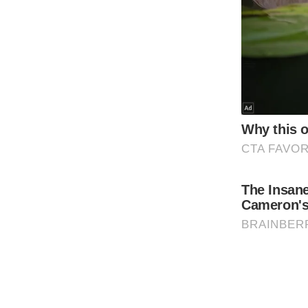
Code Of Ethics
RSS
Our Team
Expert Panel
Loksabhachunav
Android App