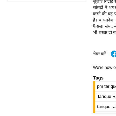
जुलाई विद्रोह 
विश्लेषण
सांसदों ने शप
ट्रेंडिंग
करने की यह 
है। बांग्लादे
Q
फैसला संसद में
u
भी शख्स दो बा
i
c
k
शेयर करें
L
i
n
We're now 
k
Tags
s
pm tariqu
विधानसभा
Tarique 
चुनाव
फोटो
tarique r
वीडियो