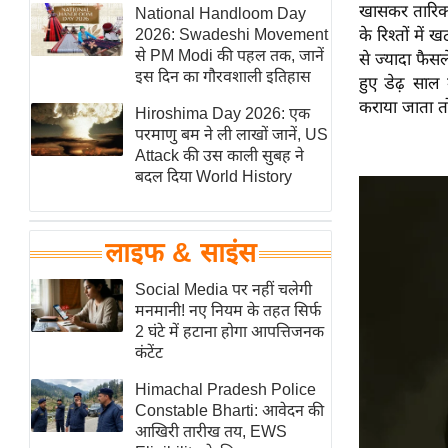
खासकर तारिक र
हॉलीवुड
National Handloom Day
2026: Swadeshi Movement
के रिश्तों मे
फिल्म समीक्षा
से PM Modi की पहल तक, जानें
से ज्यादा फैस
Breaking
इस दिन का गौरवशाली इतिहास
हुए डेढ़ साल
News
कराया जाता तो
Hiroshima Day 2026: एक
लाइफस्टाइल
परमाणु बम ने ली लाखों जानें, US
Attack की उस काली सुबह ने
टेक्नॉलॉजी
बदल दिया World History
ब्यूटी/फैशन
घरेलू नुस्खे
लाइफ & साइंस
पर्यटन स्थल
फिटनेस मंत्रा
Social Media पर नहीं चलेगी
मनमानी! नए नियम के तहत सिर्फ
रिलेशनशिप
2 घंटे में हटाना होगा आपत्तिजनक
राजनीति
कंटेंट
विश्लेषण
Himachal Pradesh Police
समसामयिक
Constable Bharti: आवेदन की
आखिरी तारीख तय, EWS
मातृभूमि