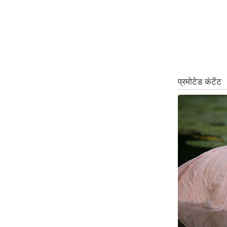
ऑडियो
इंफ़ोग्राफ़िक
राज्यों से
शहरों से
वेब स्टोरी
कार्टून
Short
Videos
iOS App
About us
Contact Editor
Advertise
Privacy Policy
Grievance
Redressal