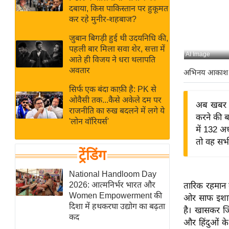
बजट
Hindi
दबाया, किस पाकिस्तान पर हुकूमत
खेल
News
कर रहे मुनीर-शहबाज?
क्रिकेट
जुबान बिगड़ी हुई थी उदयनिधि की,
Hindi
IPL
पहली बार मिला सवा शेर, सत्ता में
AI Image
आते ही विजय ने धरा थलापति
Videos
2026
अवतार
अभिनय आकाश
क्राइम
सिर्फ एक बंदा काफ़ी है: PK से
ई-पेपर
ओवैसी तक...कैसे अकेले दम पर
अब खबर है
मिसाल बेमिसाल
राजनीति का रुख बदलने में लगे ये
करने की ब
'लोन वॉरियर्स'
शख्सियत
में 132 अ
यंग इंडिया
तो वह सभी 
ट्रेंडिंग
साहित्य जगत
ऑटो वर्ल्ड
National Handloom Day
2026: आत्मनिर्भर भारत और
तारिक रहमान 
न्यूज ब्रीफ
Women Empowerment की
ओर साफ इशारा
मनोरंजन जगत
दिशा में हथकरघा उद्योग का बढ़ता
है। खासकर जि
कद
बॉलीवुड
और हिंदुओं क