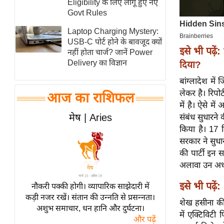
Eligibility के लिए लागू हुए नए
स्तंभ
Govt Rules
एम.
Laptop Charging Mystery:
आर.
USB-C पोर्ट होने के बावजूद क्यों
इसे भी पढ़ें:
नहीं होता चार्ज? जानें Power
आई.
Delivery का विज्ञान
दिया?
चाय पर
बांग्लादेश मे
समीक्षा
लेकर है। रिपो
आज का राशिफल
धर्म
में है। ऐसे मे
ज्योतिष
मेष | Aries
संबंध सुधारने
किया है। 17 द
प्रभु
सरकार ने सुधा
महिमा/
की पार्टी इन स
धर्मस्थल
अलावा उन अध्य
व्रत
त्योहार
इसे भी पढ़ें:
नौकरी पक्की होगी। व्यापारिक साझेदारी में
कड़ी नजर रखें। संतान की उन्नति से प्रसन्नता।
राशिफल
शेख हसीना की 
अशुभ समाचार, धन हानि और दुर्घटना।
में एक्टिविटी
विशेष
और पढ़ें