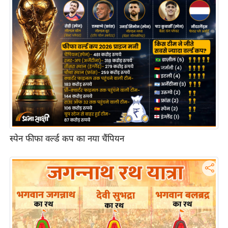
आ
र
.
आ
ई
.
चा
य
प
र
स्पेन फीफा वर्ल्ड कप का नया चैंपियन
स
मी
क्षा
ध
र्म
ज्यो