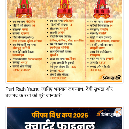
ति
ष
प्र
भु
म
हि
मा
/
ध
र्म
स्थ
ल
Puri Rath Yatra: जानिए भगवान जगन्नाथ, देवी सुभद्रा और
व्र
बलभद्र के रथों की पूरी जानकारी
त
त्यो
हा
र