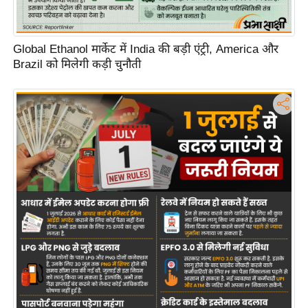
d
e
Global Ethanol मार्केट में India की बड़ी एंट्री, America और
o
Brazil को मिलेगी कड़ी चुनौती
s
i
O
S
A
p
p
A
b
o
u
t
u
s