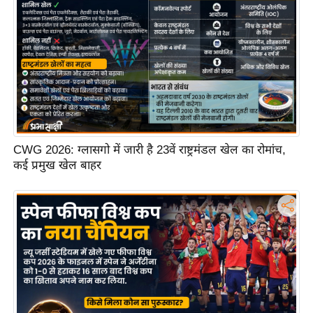
ष
ण
स
म
सा
म
यि
क
CWG 2026: ग्लासगो में जारी है 23वें राष्ट्रमंडल खेल का रोमांच,
मा
कई प्रमुख खेल बाहर
तृ
भू
मि
स्तं
भ
ए
म
.