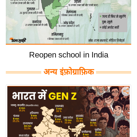
य
बि
ज़
ने
स
उ
Reopen school in India
द्यो
ग
अन्य इंफ़ोग्राफ़िक
ज
ग
त
वि
शे
ष
ज्ञ
रा