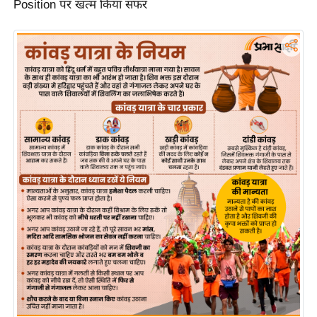
Position पर खत्म किया सफर
र्ल्ड
न्यू
ज
ब्री
फ
म
नो
रं
ज
न
ज
ग
त
बॉ
ली
वु