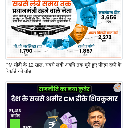
c
y
G
r
i
e
v
a
n
PM मोदी के 12 साल, सबसे लंबी अवधि तक चुने हुए पीएम रहने के
c
रिकॉर्ड को तोड़ा
e
R
e
d
r
e
s