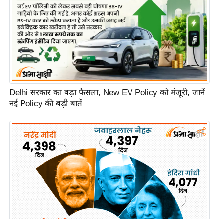
e
r
t
i
s
e
P
Delhi सरकार का बड़ा फैसला, New EV Policy को मंजूरी, जानें
r
नई Policy की बड़ी बातें
i
v
a
c
y
P
o
l
i