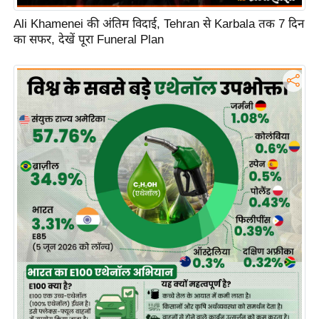
ह
Ali Khamenei की अंतिम विदाई, Tehran से Karbala तक 7 दिन
रों
का सफर, देखें पूरा Funeral Plan
से
वे
ब
स्टो
री
का
र्टू
न
S
h
o
r
t
V
i