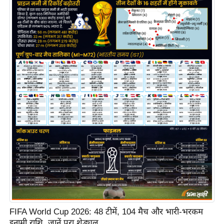
e
l
L
o
k
s
a
b
h
a
c
h
u
n
a
v
FIFA World Cup 2026: 48 टीमें, 104 मैच और भारी-भरकम
A
इनामी राशि, जानें पूरा शेड्यूल