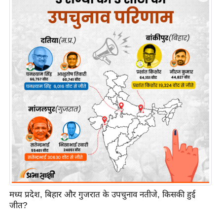
इ
म
ई
-
पे
प
र
मि
सा
ल
बे
मि
सा
मध्य प्रदेश, बिहार और गुजरात के उपचुनाव नतीजे, किसकी हुई
ल
जीत?
श