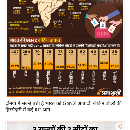
य
ब
ज
ट
खे
ल
क्रि
के
ट
I
P
L
2
दुनिया में सबसे बड़ी है भारत की Gen Z आबादी, लेकिन वोटरों की
0
हिस्सेदारी में कई देश आगे
2
6
क्रा