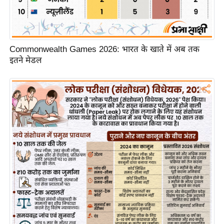
/
फै
श
न
Commonwealth Games 2026: भारत के खाते में अब तक
इतने मेडल
घ
रे
लू
नु
स्खे
प
र्य
ट
न
स्थ
ल
फि