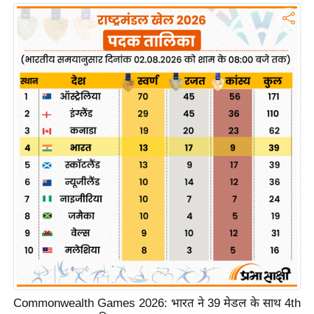
ख्सि
य
त
यं
ग
इं
डि
या
सा
हि
त्य
ज
ग
त
ऑ
टो
Commonwealth Games 2026: भारत ने 39 मेडल के साथ 4th
व