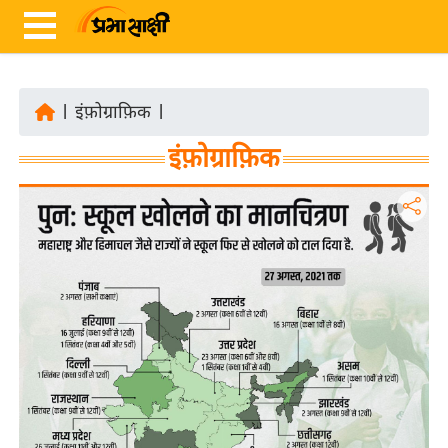
|
इंफ़ोग्राफ़िक
|
ता
इंफ़ोग्राफ़िक
ज़ा
ख
ब
र
रा
ष्ट्री
य
अं
त
र्रा
ष्ट्री