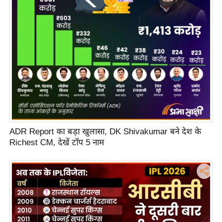
s
a
l
C
o
d
e
O
f
E
ADR Report का बड़ा खुलासा, DK Shivakumar बने देश के
t
Richest CM, देखें टॉप 5 नाम
h
i
c
s
R
S