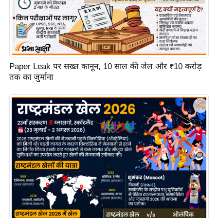
ट
ने
स
मं
त्रा
रि
Paper Leak पर सख्त कानून, 10 साल की जेल और ₹10 करोड़
तक का जुर्माना
ले
श
न
शि
प
रा
ज
नी
ति
वि
श्ले