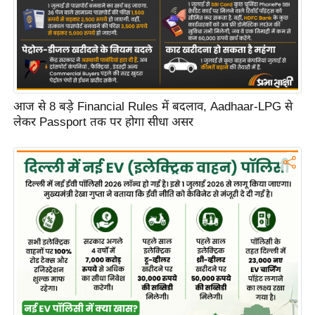
C
o
n
t
a
आज से 8 बड़े Financial Rules में बदलाव, Aadhaar-LPG से
c
लेकर Passport तक पर होगा सीधा असर
t
E
d
i
t
o
r
A
d
v