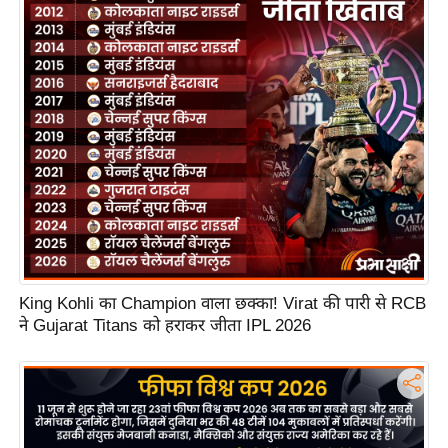
S
O
u
r
T
e
a
m
E
x
p
e
King Kohli का Champion वाला छक्का! Virat की पारी से RCB
ने Gujarat Titans को हराकर जीता IPL 2026
r
t
P
a
n