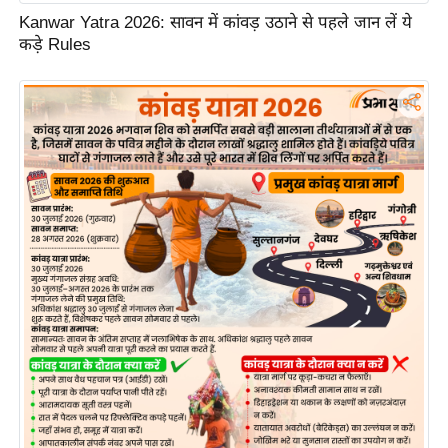
ड
Kanwar Yatra 2026: सावन में कांवड़ उठाने से पहले जान लें ये
हॉ
कड़े Rules
ली
वु
ड
फि
ल्म
स
मी
क्षा
B
r
e
a
k
i
n