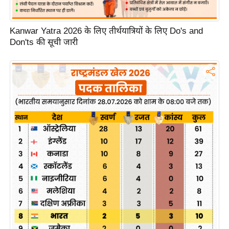
g
N
e
Kanwar Yatra 2026 के लिए तीर्थयात्रियों के लिए Do's and
Don'ts की सूची जारी
w
s
ला
इ
फ
स्टा
इ
ल
टे
क्नॉ
लॉ
जी
ब्यू
टी