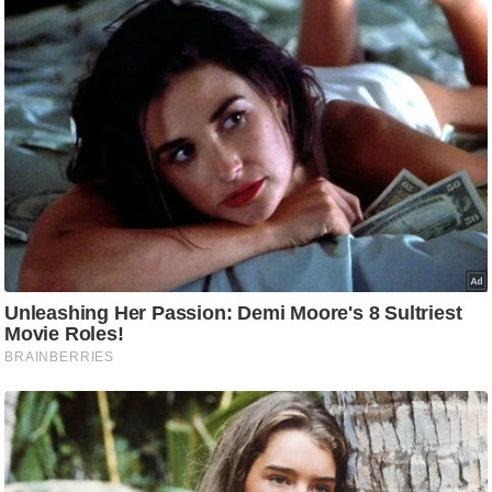
र्ल्ड
न्यू
ज
ब्री
फ
म
नो
रं
ज
न
ज
ग
त
बॉ
ली
वु