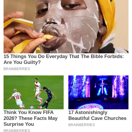
य
ब
ज
ट
खे
ल
क्रि
के
ट
I
P
L
2
0
2
6
क्रा