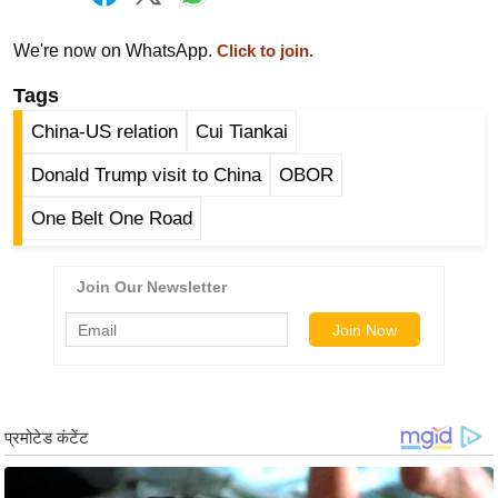
ख्सि
य
We're now on WhatsApp.
Click to join.
त
Tags
यं
ग
China-US relation
Cui Tiankai
इं
Donald Trump visit to China
OBOR
डि
या
One Belt One Road
सा
हि
त्य
ज
ग
त
ऑ
टो
व