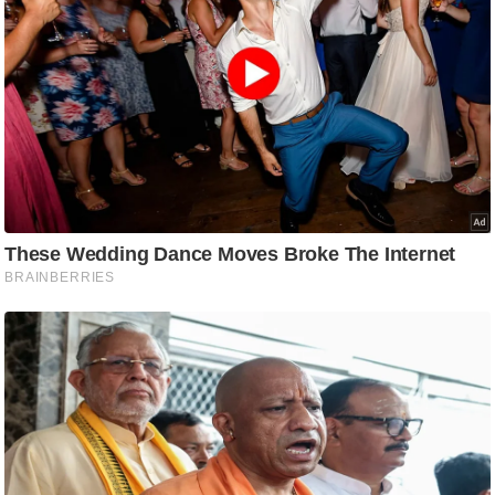
ति
ष
प्र
भु
म
हि
मा
/
ध
र्म
स्थ
ल
व्र
त
त्यो
हा
र