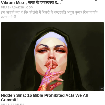
ट
ने
स
मं
त्रा
रि
ले
श
न
शि
प
रा
ज
नी
ति
वि
श्ले