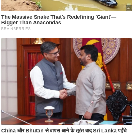
/
फै
श
न
घ
रे
लू
नु
स्खे
प
र्य
ट
न
स्थ
ल
फि