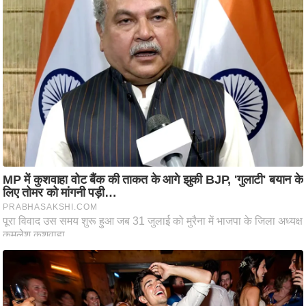
आ
र
.
आ
ई
.
चा
य
प
र
स
मी
क्षा
ध
र्म
ज्यो