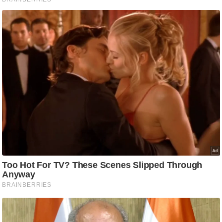
ष
ण
स
म
सा
म
यि
क
मा
तृ
भू
मि
स्तं
भ
ए
म
.