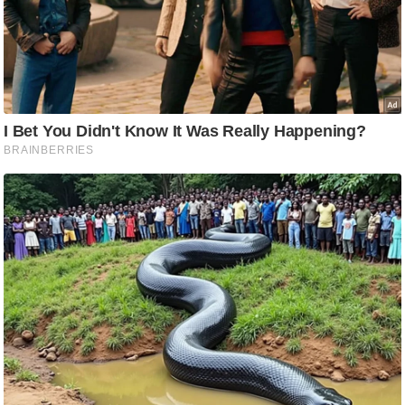
g
N
e
w
s
ला
इ
फ
स्टा
इ
ल
टे
क्नॉ
लॉ
जी
ब्यू
टी