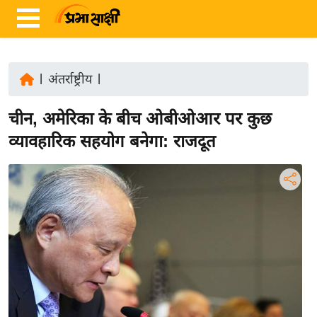
|
अंतर्राष्ट्रीय
|
ता
चीन, अमेरिका के बीच ओबीओआर पर कुछ
ज़ा
ख
व्यावहारिक सहयोग बनेगा: राजदूत
ब
र
रा
ष्ट्री
य
अं
त
र्रा
ष्ट्री