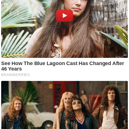
ड
हॉ
ली
वु
ड
फि
ल्म
स
मी
क्षा
B
r
e
a
k
i
n