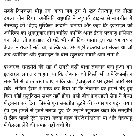
र्ल्ड
सबसे दिलचस्प मोड़ तब आया जब ट्रंप ने खुद नेतन्याहू पर तीखा
न्यू
हमला बोल दिया। अमेरिकी राष्ट्रपति ने न्यूयार्क टाइम्स से बातचीत में
ज
नेतन्याहू को “बेहद मुश्किल आदमी” बताया और कहा कि इजराइल को
ब्री
अमेरिका का शुक्रगुजार होना चाहिए क्योंकि अगर ईरान परमाणु हथियार
फ
बना लेता तो इजराइल दो घंटे भी नहीं टिक पाता। ट्रंप का यह बयान
म
केवल नाराजगी नहीं था, बल्कि यह उस गहरे टकराव का संकेत था जो
अब अमेरिका और इजराइल के बीच खुलकर सामने आने लगा है।
नो
रं
दरअसल समझौते की राह में सबसे बड़ी बाधा लेबनान बना हुआ था।
ज
इजराइल लगातार चाहता था कि लेबनान को किसी भी अमेरिका-ईरान
न
समझौते से बाहर रखा जाए ताकि वह हिजबुल्लाह पर हमले जारी रख
ज
सके। लेकिन ईरान ने साफ कर दिया था कि लेबनान पर हमले बंद हुए
ग
बिना कोई युद्धविराम संभव नहीं होगा। इसी बीच इजराइली सेना ने बेरुत
त
में हमला कर दिया जिससे पूरा समझौता टूटने की कगार पर पहुंच गया।
ट्रंप इस हमले से इतने नाराज हुए कि उन्होंने खुलकर कहा कि समझौते
बॉ
से ठीक पहले ऐसा हमला करना बेहद गैरजिम्मेदाराना था और नेतन्याहू
ली
में फैसला लेने की समझ नहीं बची है।
वु