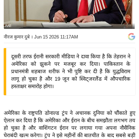
य
बि
ज़
ANI
ने
नीरज कुमार दुबे
। Jun 15 2026 11:17AM
स
उ
दूसरी तरफ ईरानी सरकारी मीडिया ने दावा किया है कि तेहरान ने
द्यो
अमेरिका को झुकने पर मजबूर कर दिया। पाकिस्तान के
ग
प्रधानमंत्री शहबाज शरीफ ने भी पुष्टि कर दी है कि युद्धविराम
ज
लागू हो चुका है और 19 जून को स्विट्जरलैंड में औपचारिक
ग
हस्ताक्षर समारोह होगा।
त
वि
शे
अमेरिका के राष्ट्रपति डोनाल्ड ट्रंप ने अचानक दुनिया को चौंकाते हुए
ष
ऐलान कर दिया है कि अमेरिका और ईरान के बीच समझौता लगभग तय
ज्ञ
हो चुका है और वाशिंगटन ईरान पर लगाया गया अपना नौसैनिक
रा
घेराबंदी खत्म करेगा। ट्रंप ने इसे महीनों की बातचीत के बाद सबसे बड़ी