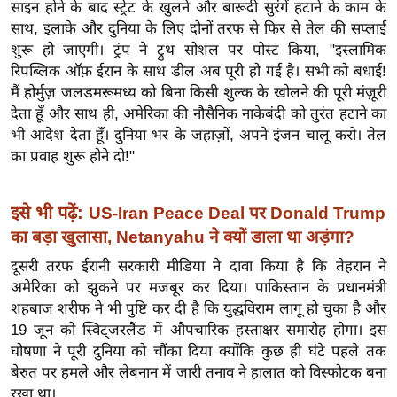
ख्सि
साइन होने के बाद स्ट्रेट के खुलने और बारूदी सुरंगें हटाने के काम के
साथ, इलाके और दुनिया के लिए दोनों तरफ से फिर से तेल की सप्लाई
य
शुरू हो जाएगी। ट्रंप ने ट्रुथ सोशल पर पोस्ट किया, "इस्लामिक
त
रिपब्लिक ऑफ़ ईरान के साथ डील अब पूरी हो गई है। सभी को बधाई!
यं
मैं होर्मुज़ जलडमरूमध्य को बिना किसी शुल्क के खोलने की पूरी मंज़ूरी
ग
देता हूँ और साथ ही, अमेरिका की नौसैनिक नाकेबंदी को तुरंत हटाने का
इं
भी आदेश देता हूँ। दुनिया भर के जहाज़ों, अपने इंजन चालू करो। तेल
डि
का प्रवाह शुरू होने दो!"
या
सा
इसे भी पढ़ें:
US-Iran Peace Deal पर Donald Trump
हि
का बड़ा खुलासा, Netanyahu ने क्यों डाला था अड़ंगा?
त्य
दूसरी तरफ ईरानी सरकारी मीडिया ने दावा किया है कि तेहरान ने
ज
अमेरिका को झुकने पर मजबूर कर दिया। पाकिस्तान के प्रधानमंत्री
ग
शहबाज शरीफ ने भी पुष्टि कर दी है कि युद्धविराम लागू हो चुका है और
त
19 जून को स्विट्जरलैंड में औपचारिक हस्ताक्षर समारोह होगा। इस
ऑ
घोषणा ने पूरी दुनिया को चौंका दिया क्योंकि कुछ ही घंटे पहले तक
टो
बेरुत पर हमले और लेबनान में जारी तनाव ने हालात को विस्फोटक बना
व
रखा था।