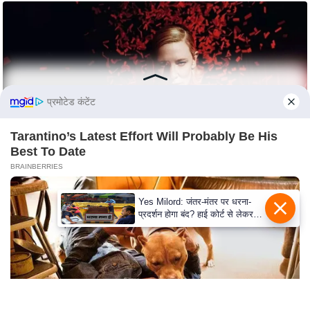
S
O
u
r
T
e
प्रमोटेड कंटेंट
a
m
Tarantino’s Latest Effort Will Probably Be His
Best To Date
E
BRAINBERRIES
x
p
Yes Milord: जंतर-मंतर पर धरना-
e
प्रदर्शन होगा बंद? हाई कोर्ट से लेकर
r
सुप्रीम कोर्ट तक में क्या नई बहस छिड़
गई
t
P
a
n