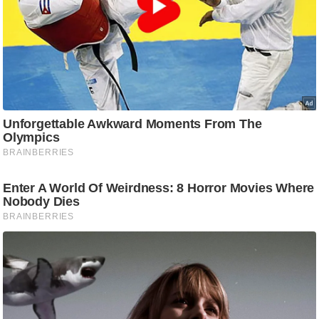
ट
ने
स
मं
त्रा
रि
ले
श
न
शि
प
रा
ज
नी
ति
वि
श्ले