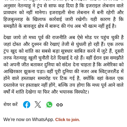
g
अनुसार नेतन्याहू ने ट्रंप से साफ कह दिया है कि इजराइल लेबनान वाले
N
प्रावधान को नहीं मानेगा। इजराइली सेना लेबनान में बनी रहेगी और
e
हिजबुल्लाह के खिलाफ कार्रवाई जारी रखेगी। यही कारण है कि
w
समझौते के बावजूद क्षेत्र में बारूद की गंध अब भी खत्म नहीं हुई है।
s
देखा जाये तो मध्य पूर्व की राजनीति अब ऐसे मोड पर पहुंच चुकी है
ला
जहां दोस्त और दुश्मन की रेखाएं तेजी से धुंधली हो रही हैं। एक तरफ
इ
ट्रंप खुद को शांति का सबसे बड़ा सूत्रधार साबित करने में जुटे हैं, दूसरी
फ
तरफ नेतन्याहू खुली चुनौती देते दिखाई दे रहे हैं। वहीं ईरान इस समझौते
स्टा
को अपनी जीत बताकर दुनिया को संदेश देना चाहता है कि अमेरिका को
इ
आखिरकार झुकना पड़ा। वहीं पूरी दुनिया की नजर अब स्विट्जरलैंड में
ल
होने वाले हस्ताक्षर समारोह पर टिक गई है, क्योंकि वहां केवल एक
दस्तावेज पर हस्ताक्षर नहीं होंगे, बल्कि तय होगा कि मध्य पूर्व आने वाले
टे
वर्षों में शांति देखेगा या फिर और भयानक विस्फोट।
क्नॉ
लॉ
शेयर करें
जी
ब्यू
We're now on WhatsApp.
Click to join.
टी