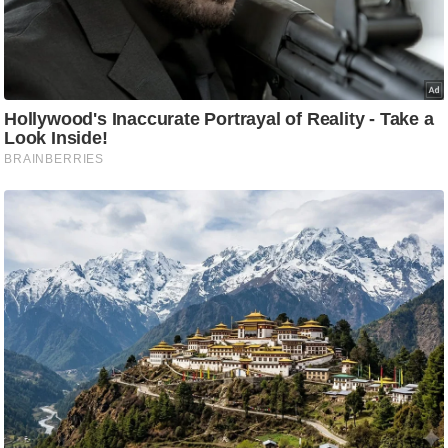
आ
र
.
आ
ई
.
चा
य
प
र
स
मी
क्षा
ध
र्म
ज्यो