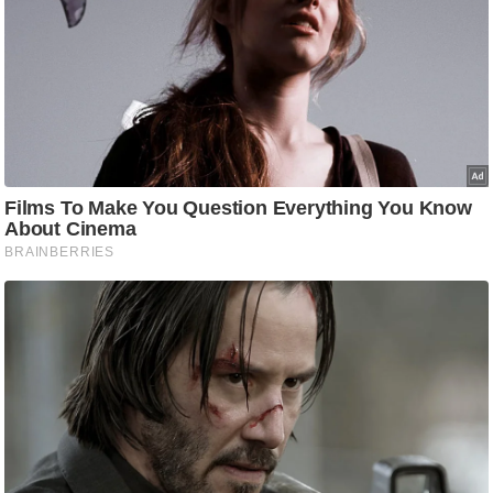
ष
ण
स
म
सा
म
यि
क
मा
तृ
भू
मि
स्तं
भ
ए
म
.