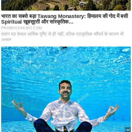
ति
ष
प्र
भु
म
हि
मा
/
ध
र्म
स्थ
ल
व्र
त
त्यो
हा
र