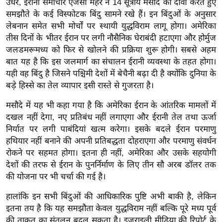
ड
उधर, ईरानी समाचार एजेंसी मेहर ने 14 सूत्रीय मसौदे का दावा करते हुए
समझौते के कई विस्फोटक बिंदु सामने रखे हैं। इन बिंदुओं के अनुसार
हॉ
लेबनान समेत सभी मोर्चों पर स्थायी युद्धविराम लागू होगा। अमेरिका
ली
तीस दिनों के भीतर ईरान पर लगी नौसैनिक घेराबंदी हटाएगा और होर्मुज
वु
जलडमरूमध्य को फिर से खोलने की प्रक्रिया शुरू होगी। सबसे अहम
ड
बात यह है कि इस जलमार्ग का संचालन ईरानी व्यवस्था के तहत होगा।
फि
यही वह बिंदु है जिसने पश्चिमी देशों में बेचैनी बढ़ा दी है क्योंकि दुनिया के
ल्म
बड़े हिस्से का तेल व्यापार इसी रास्ते से गुजरता है।
स
मसौदे में यह भी कहा गया है कि अमेरिका ईरान के आंतरिक मामलों में
मी
दखल नहीं देगा, नए प्रतिबंध नहीं लगाएगा और ईरानी तेल तथा ऊर्जा
क्षा
निर्यात पर लगी पाबंदियां खत्म करेगा। इसके बदले ईरान परमाणु
B
हथियार नहीं बनाने की अपनी प्रतिबद्धता दोहराएगा और परमाणु संवर्धन
r
रोकने पर सहमत होगा। इतना ही नहीं, अमेरिका और उसके सहयोगी
e
देशों की तरफ से ईरान के पुनर्निर्माण के लिए तीन सौ अरब डॉलर तक
a
की योजना पर भी चर्चा की गई है।
k
हालांकि इन सभी बिंदुओं की आधिकारिक पुष्टि अभी बाकी है, लेकिन
i
इतना तय है कि यह समझौता केवल युद्धविराम नहीं बल्कि पूरे मध्य पूर्व
n
की ताकत का संतुलन बदल सकता है। इजराइली मीडिया की रिपोर्ट के