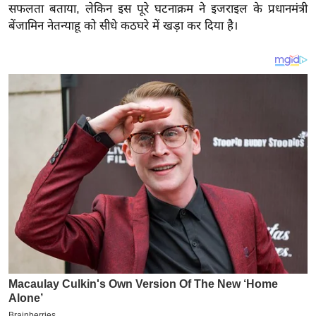
य
सफलता बताया, लेकिन इस पूरे घटनाक्रम ने इजराइल के प्रधानमंत्री
ब
बेंजामिन नेतन्याहू को सीधे कठघरे में खड़ा कर दिया है।
ज
ट
खे
ल
क्रि
के
ट
I
P
L
2
0
2
6
क्रा