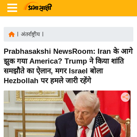
|
अंतर्राष्ट्रीय
|
ता
Prabhasakshi NewsRoom: Iran के आगे
ज़ा
ख
झुक गया America? Trump ने किया शांति
ब
समझौते का ऐलान, मगर Israel बोला
र
Hezbollah पर हमले जारी रहेंगे
रा
ष्ट्री
य
अं
त
र्रा
ष्ट्री