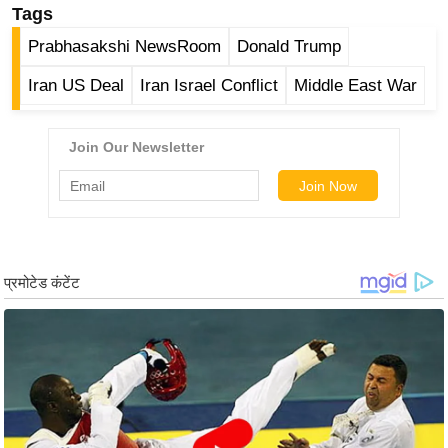
Tags
/
फै
Prabhasakshi NewsRoom
Donald Trump
श
Iran US Deal
Iran Israel Conflict
Middle East War
न
घ
रे
लू
नु
स्खे
प
र्य
ट
न
स्थ
ल
फि