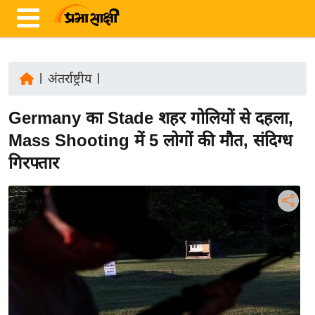
|
अंतर्राष्ट्रीय
|
ता
Germany का Stade शहर गोलियों से दहला,
ज़ा
ख
Mass Shooting में 5 लोगों की मौत, संदिग्ध
ब
गिरफ्तार
र
रा
ष्ट्री
य
अं
त
र्रा
ष्ट्री