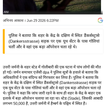
य
बि
ANI
ज़
अभिनय आकाश
। Jun 29 2026 6:22PM
ने
स
पुलिस ने बताया कि शहर के केंद्र के दक्षिण में स्थित डैंकर्सस्ट्रासे
उ
(Dankersstrasse) सड़क पर एक यूथ सेंटर के पास गोलियां
द्यो
चलीं और वे वहां एक बड़ा ऑपरेशन चला रहे थे।
ग
ज
ग
उत्तरी जर्मनी के शहर स्टेड में गोलीबारी की एक घटना में पांच लोगों की मौत
त
हो गई। जर्मन समाचार एजेंसी dpa ने पुलिस सूत्रों के हवाले से बताया कि
वि
अधिकारियों ने एक संदिग्ध को गिरफ्तार कर लिया है। पुलिस ने बताया कि
शे
शहर के केंद्र के दक्षिण में स्थित डैंकर्सस्ट्रासे (Dankersstrasse) सड़क पर
एक यूथ सेंटर के पास गोलियां चलीं और वे वहां एक बड़ा ऑपरेशन चला रहे
ष
थे। पुलिस ने कहा कि जांच जारी रहने के साथ ही शहर के केंद्र के बाहर एक
ज्ञ
इलाके में बड़ा ऑपरेशन चलाया जा रहा था। स्टेड (Stade), जिसकी आबादी
रा
लगभग 50,000 है, उत्तरी जर्मनी में हैम्बर्ग के पश्चिम में स्थित है।