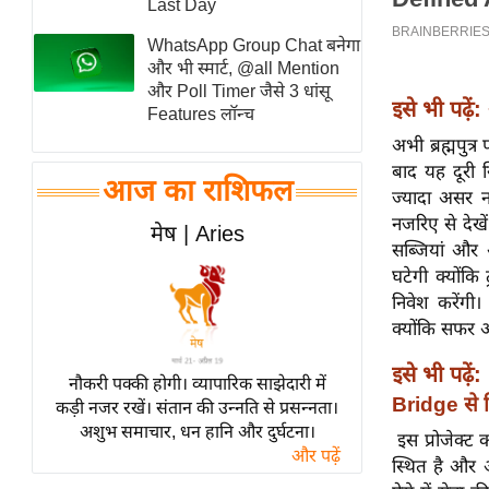
Last Day
स्तंभ
WhatsApp Group Chat बनेगा
एम.
और भी स्मार्ट, @all Mention
आर.
और Poll Timer जैसे 3 धांसू
इसे भी पढ़ें:
Features लॉन्च
आई.
अभी ब्रह्मपुत्
चाय पर
बाद यह दूरी 
समीक्षा
आज का राशिफल
ज्यादा असर नह
धर्म
नजरिए से देखे
मेष | Aries
ज्योतिष
सब्जियां और अ
घटेगी क्योंकि 
प्रभु
निवेश करेंगी।
महिमा/
क्योंकि सफर
धर्मस्थल
व्रत
इसे भी पढ़ें:
नौकरी पक्की होगी। व्यापारिक साझेदारी में
त्योहार
Bridge से व
कड़ी नजर रखें। संतान की उन्नति से प्रसन्नता।
अशुभ समाचार, धन हानि और दुर्घटना।
राशिफल
इस प्रोजेक्ट 
और पढ़ें
स्थित है और अ
विशेष