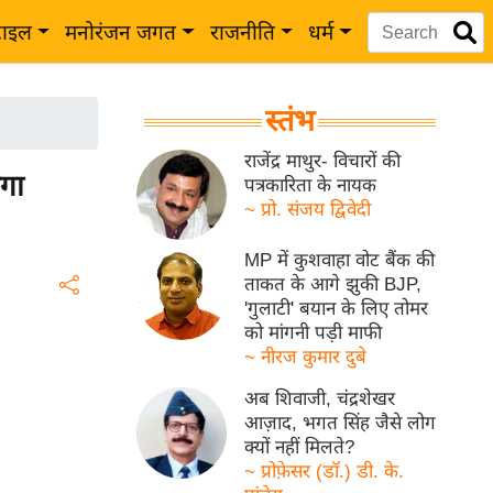
टाइल
मनोरंजन जगत
राजनीति
धर्म
स्तंभ
राजेंद्र माथुर- विचारों की
ेगा
पत्रकारिता के नायक
~ प्रो. संजय द्विवेदी
MP में कुशवाहा वोट बैंक की
ताकत के आगे झुकी BJP,
'गुलाटी' बयान के लिए तोमर
को मांगनी पड़ी माफी
~ नीरज कुमार दुबे
अब शिवाजी, चंद्रशेखर
आज़ाद, भगत सिंह जैसे लोग
क्यों नहीं मिलते?
~ प्रोफ़ेसर (डॉ.) डी. के.