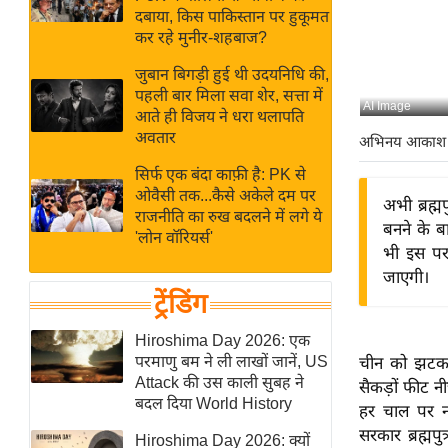
बजट
Hindi
दबाया, किस पाकिस्तान पर हुकूमत
खेल
News
कर रहे मुनीर-शहबाज?
क्रिकेट
जुबान बिगड़ी हुई थी उदयनिधि की,
Hindi
IPL
पहली बार मिला सवा शेर, सत्ता में
AI Image
आते ही विजय ने धरा थलापति
Videos
2026
अवतार
अभिनय आकाश
क्राइम
सिर्फ एक बंदा काफ़ी है: PK से
ई-पेपर
ओवैसी तक...कैसे अकेले दम पर
अभी ब्रह्म
मिसाल बेमिसाल
राजनीति का रुख बदलने में लगे ये
बनने के ब
'लोन वॉरियर्स'
शख्सियत
भी इस पर 
यंग इंडिया
जाएगी।
ट्रेंडिंग
साहित्य जगत
ऑटो वर्ल्ड
Hiroshima Day 2026: एक
परमाणु बम ने ली लाखों जानें, US
चीन को झटका 
न्यूज ब्रीफ
Attack की उस काली सुबह ने
सैकड़ों फीट न
मनोरंजन जगत
बदल दिया World History
हर चाल पर 
बॉलीवुड
सरकार ब्रह्मप
Hiroshima Day 2026: क्यों