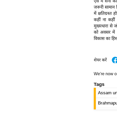
ऐसे में सेना 
विश्लेषण
जरूरी सामान स
ट्रेंडिंग
में क्षतिग्रस
कहीं ना कहीं 
Q
मुख्यधारा से 
u
को अवसर में 
i
विकास का हिस्
c
k
L
शेयर करें
i
n
We're now 
k
s
Tags
विधानसभा
Assam un
चुनाव
Brahmaput
फोटो
वीडियो