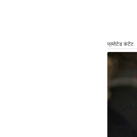
ऑडियो
इंफ़ोग्राफ़िक
राज्यों से
शहरों से
वेब स्टोरी
कार्टून
Short
Videos
iOS App
About us
Contact Editor
Advertise
Privacy Policy
Grievance
Redressal