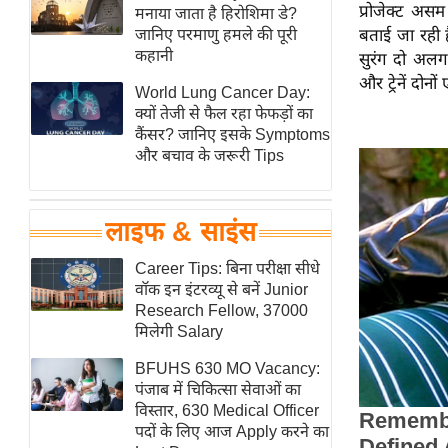
प्रोजेक्ट अस
हॉलीवुड
मनाया जाता है हिरोशिमा डे?
जानिए परमाणु हमले की पूरी
बताई जा रही ह
फिल्म समीक्षा
कहानी
सुरंग दो अलग
Breaking
और ट्रेनें दोन
World Lung Cancer Day:
News
क्यों तेजी से फैल रहा फेफड़ों का
लाइफस्टाइल
कैंसर? जानिए इसके Symptoms
और बचाव के जरूरी Tips
टेक्नॉलॉजी
ब्यूटी/फैशन
घरेलू नुस्खे
लाइफ & साइंस
पर्यटन स्थल
Career Tips: बिना परीक्षा सीधे
फिटनेस मंत्रा
वॉक इन इंटरव्यू से बनें Junior
Research Fellow, 37000
रिलेशनशिप
मिलेगी Salary
राजनीति
BFUHS 630 MO Vacancy:
विश्लेषण
पंजाब में चिकित्सा सेवाओं का
समसामयिक
विस्तार, 630 Medical Officer
पदों के लिए आज Apply करने का
मातृभूमि