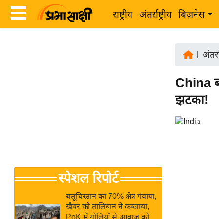
राष्ट्रीय
अंतर्राष्ट्रीय
बिज़नेस
Latest
ता
News
|
अंतर्रा
ज़ा
in
ख
China बॉ
Hindi
ब
झटका!
र
Hindi
राष्ट्रीय
News
अंतर्राष्ट्रीय
Live
बिज़नेस
उद्योग
Breaking
स्पेशल रिपोर्ट
जगत
News in
विशेषज्ञ
Hindi
बलूचिस्तान का 70% क्षेत्र गंवाया,
राय
खैबर को तालिबान ने कब्जाया,
PoK में गोलियों से आवाज को