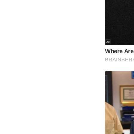
Code Of Ethics
RSS
Our Team
Expert Panel
Loksabhachunav
Android App