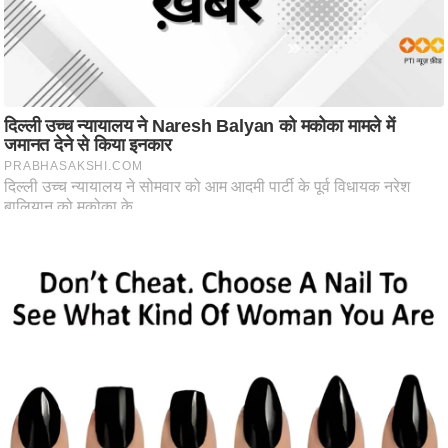
ष
ण
स
म
सा
म
यि
क
मा
तृ
भू
मि
स्तं
भ
ए
म
.