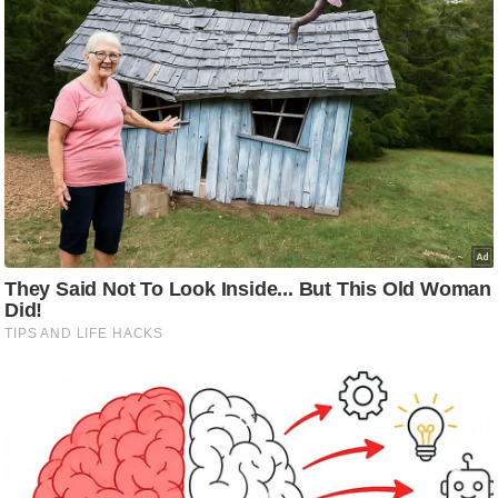
/
फै
श
न
घ
रे
लू
नु
स्खे
प
र्य
ट
न
स्थ
ल
फि