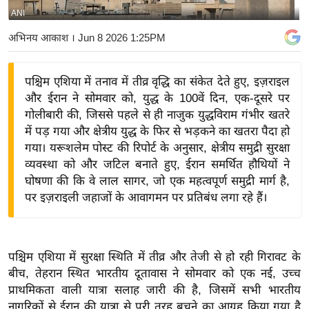
ANI
य
बि
अभिनय आकाश
। Jun 8 2026 1:25PM
ज़
ने
पश्चिम एशिया में तनाव में तीव्र वृद्धि का संकेत देते हुए, इज़राइल
स
और ईरान ने सोमवार को, युद्ध के 100वें दिन, एक-दूसरे पर
उ
गोलीबारी की, जिससे पहले से ही नाजुक युद्धविराम गंभीर खतरे
द्यो
में पड़ गया और क्षेत्रीय युद्ध के फिर से भड़कने का खतरा पैदा हो
ग
गया। यरूशलेम पोस्ट की रिपोर्ट के अनुसार, क्षेत्रीय समुद्री सुरक्षा
व्यवस्था को और जटिल बनाते हुए, ईरान समर्थित हौथियों ने
ज
घोषणा की कि वे लाल सागर, जो एक महत्वपूर्ण समुद्री मार्ग है,
ग
पर इज़राइली जहाजों के आवागमन पर प्रतिबंध लगा रहे हैं।
त
वि
शे
पश्चिम एशिया में सुरक्षा स्थिति में तीव्र और तेजी से हो रही गिरावट के
ष
बीच, तेहरान स्थित भारतीय दूतावास ने सोमवार को एक नई, उच्च
ज्ञ
प्राथमिकता वाली यात्रा सलाह जारी की है, जिसमें सभी भारतीय
रा
नागरिकों से ईरान की यात्रा से पूरी तरह बचने का आग्रह किया गया है