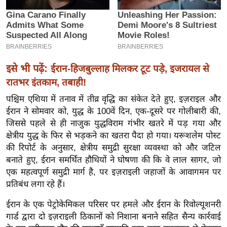
इ
म
ई
-
पे
इसे भी पढ़ें:
ईरान-हिजबुल्लाह मिलकर टूट पड़े, इजरायल से
प
रातभर इंतकाम, तबाही!
र
पश्चिम एशिया में तनाव में तीव्र वृद्धि का संकेत देते हुए, इज़राइल और
मि
ईरान ने सोमवार को, युद्ध के 100वें दिन, एक-दूसरे पर गोलीबारी की,
सा
जिससे पहले से ही नाजुक युद्धविराम गंभीर खतरे में पड़ गया और
क्षेत्रीय युद्ध के फिर से भड़कने का खतरा पैदा हो गया। यरूशलेम पोस्ट
ल
की रिपोर्ट के अनुसार, क्षेत्रीय समुद्री सुरक्षा व्यवस्था को और जटिल
बनाते हुए, ईरान समर्थित हौथियों ने घोषणा की कि वे लाल सागर, जो
बे
एक महत्वपूर्ण समुद्री मार्ग है, पर इज़राइली जहाजों के आवागमन पर
मि
प्रतिबंध लगा रहे हैं।
सा
ल
ईरान के एक पेट्रोकेमिकल परिसर पर हमले और ईरान के रिवोल्यूशनरी
गार्ड द्वारा दो इज़राइली ठिकानों को निशाना बनाने सहित सैन्य कार्रवाई
श