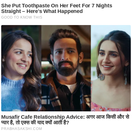
ति
ष
प्र
भु
म
हि
मा
/
ध
र्म
स्थ
ल
व्र
त
त्यो
हा
र