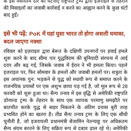
के इस नवीनतम दौर की घटनाएँ राष्ट्रपति ट्रम्प द्वारा इज़राइल से तेहरान
ख्सि
की मिसाइलों का जवाबी कार्रवाई न करने का आह्वान करने के कुछ घंटों
य
बाद हुईं।
त
यं
इसे भी पढ़ें:
PoK में यहां घुसा भारत तो होगा असली धमाका,
ग
बदल जाएगा नक्शा
इं
डि
रविवार को इज़राइल द्वारा बेरूत के दक्षिणी उपनगरों पर हवाई हमले
या
शुरू करने के बाद सीमा पार युद्धविराम की बुनियादी संरचना में आई
दरार और बढ़ गई, जिसके जवाब में ईरान ने भी हमला किया। पहले
सा
इजराइल पर, फिर सोमवार के हमलों और जवाबी हमलों पर। शत्रुता के
हि
इस अचानक पुन: भड़कने से युद्ध को स्थायी रूप से समाप्त करने के
त्य
राजनयिक प्रयासों पर एक अशुभ छाया पड़ गई है, जो मूल रूप से 28
ज
फरवरी को शुरू हुआ था। सैन्य तनाव में इस वृद्धि से अमेरिकी राष्ट्रपति
ग
डोनाल्ड ट्रम्प के तेहरान के साथ एक व्यापक परमाणु समझौते पर
त
बातचीत करके युद्ध से बाहर निकलने के अंतिम प्रयास बुरी तरह
ऑ
प्रभावित होने का खतरा है। तीव्र सैन्य तनाव ट्रम्प के लिए एक सीधी
टो
चुनौती है, जो इजरायली प्रधानमंत्री बेंजामिन नेतन्याहू पर अधिकतम
व
सैन्य संयम बरतने के लिए सक्रिय रूप से दबाव डाल रहे थे। अमेरिकी