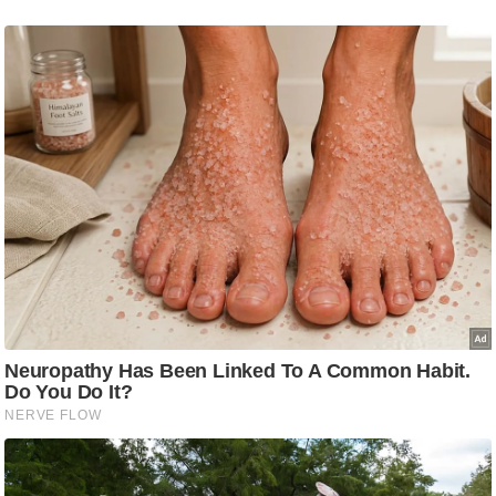
g
N
e
w
s
ला
इ
फ
स्टा
इ
ल
टे
क्नॉ
लॉ
जी
ब्यू
टी