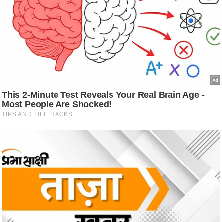
ट
ने
स
मं
त्रा
रि
ले
श
न
शि
प
रा
ज
नी
ति
वि
श्ले