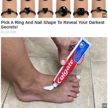
आ
र
.
आ
ई
.
चा
य
प
र
स
मी
क्षा
ध
र्म
ज्यो