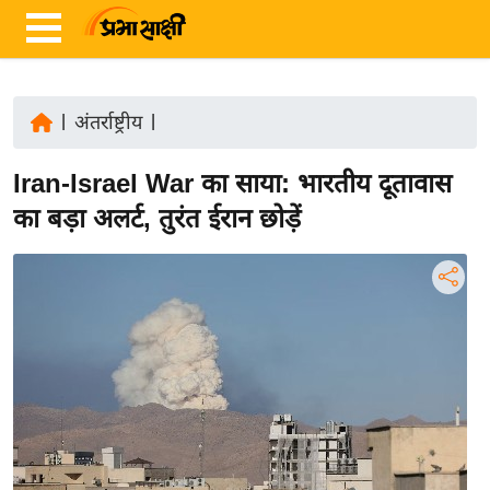
|
अंतर्राष्ट्रीय
|
ता
Iran-Israel War का साया: भारतीय दूतावास
ज़ा
ख
का बड़ा अलर्ट, तुरंत ईरान छोड़ें
ब
र
रा
ष्ट्री
य
अं
त
र्रा
ष्ट्री