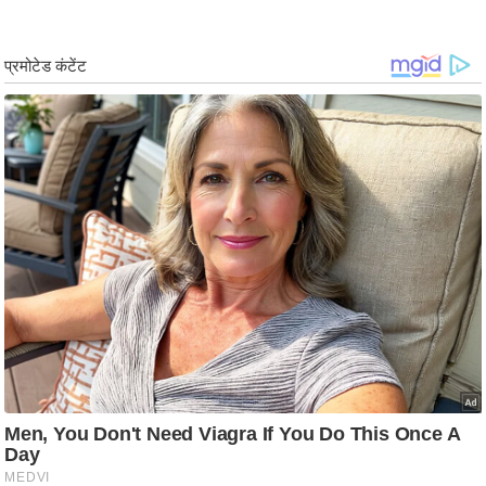
ड
हॉ
ली
वु
ड
फि
ल्म
स
मी
क्षा
B
r
e
a
k
i
n