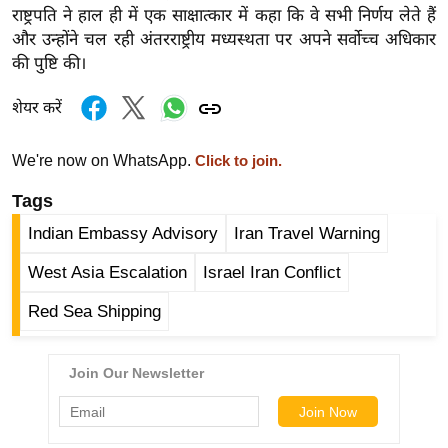
राष्ट्रपति ने हाल ही में एक साक्षात्कार में कहा कि वे सभी निर्णय लेते हैं
र्ल्ड
और उन्होंने चल रही अंतरराष्ट्रीय मध्यस्थता पर अपने सर्वोच्च अधिकार
न्यू
की पुष्टि की।
ज
ब्री
शेयर करें
फ
म
We're now on WhatsApp.
Click to join.
नो
Tags
रं
Indian Embassy Advisory
Iran Travel Warning
ज
न
West Asia Escalation
Israel Iran Conflict
ज
Red Sea Shipping
ग
त
बॉ
ली
वु