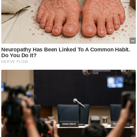
ष
ण
स
म
सा
म
यि
क
मा
तृ
भू
मि
स्तं
भ
ए
म
.