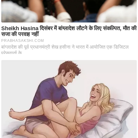
आ
र
.
आ
ई
.
चा
य
प
र
स
मी
क्षा
ध
र्म
ज्यो