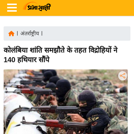
|
अंतर्राष्ट्रीय
|
ता
कोलंबिया शांति समझौते के तहत विद्रोहियों ने
ज़ा
ख
140 हथियार सौंपे
ब
र
रा
ष्ट्री
य
अं
त
र्रा
ष्ट्री