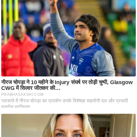
/
फै
श
न
घ
रे
लू
नु
स्खे
प
र्य
ट
न
स्थ
ल
फि