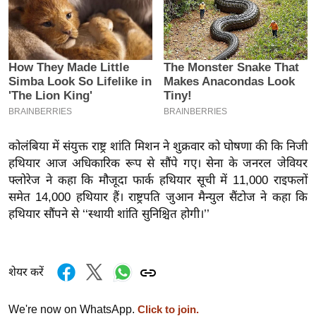
इ
म
ई
-
पे
प
र
कोलंबिया में संयुक्त राष्ट्र शांति मिशन ने शुक्रवार को घोषणा की कि निजी
मि
हथियार आज अधिकारिक रूप से सौंपे गए। सेना के जनरल जेवियर
सा
फ्लोरेज ने कहा कि मौजूदा फार्क हथियार सूची में 11,000 राइफलों
ल
समेत 14,000 हथियार हैं। राष्ट्रपति जुआन मैन्युल सैंटोज ने कहा कि
हथियार सौंपने से ‘‘स्थायी शांति सुनिश्चित होगी।’’
बे
मि
सा
शेयर करें
ल
श
We're now on WhatsApp.
Click to join.