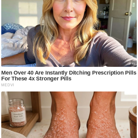
ट
ने
स
मं
त्रा
रि
ले
श
न
शि
प
रा
ज
नी
ति
वि
श्ले