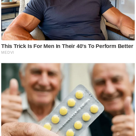
र्ल्ड
न्यू
ज
ब्री
फ
म
नो
रं
ज
न
ज
ग
त
बॉ
ली
वु