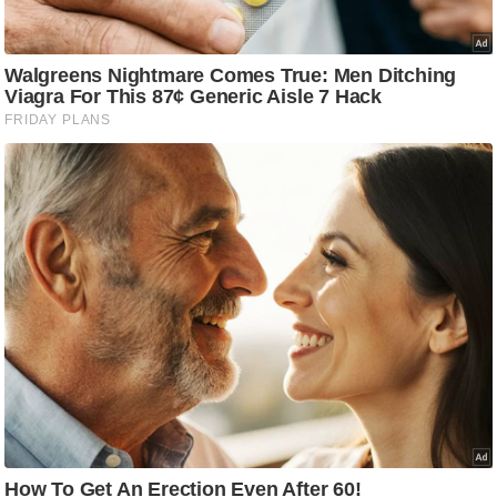
ड
हॉ
ली
वु
ड
फि
ल्म
स
मी
क्षा
B
r
e
a
k
i
n