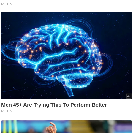
g
N
e
w
s
ला
इ
फ
स्टा
इ
ल
टे
क्नॉ
लॉ
जी
ब्यू
टी