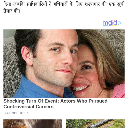
य
दिया जबकि प्राधिकारियों ने हथियारों के लिए शस्त्रागार की एक सूची
ब
तैयार की।
ज
ट
खे
ल
क्रि
के
ट
I
P
L
2
0
2
6
क्रा