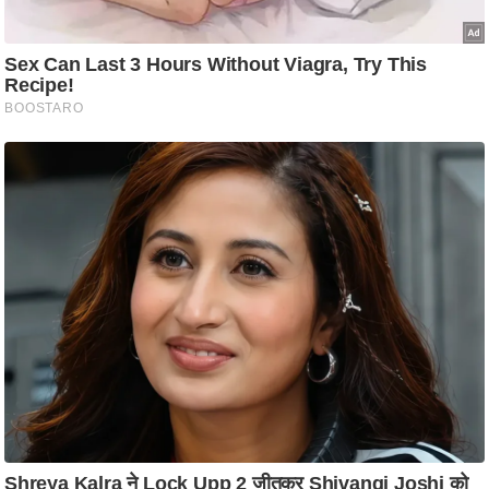
ति
ष
प्र
भु
म
हि
मा
/
ध
र्म
स्थ
ल
व्र
त
त्यो
हा
र