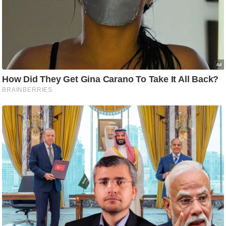
ट
ने
स
मं
त्रा
रि
ले
श
न
शि
प
रा
ज
नी
ति
वि
श्ले