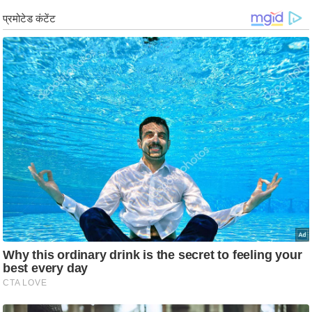
ड
हॉ
ली
वु
ड
फि
ल्म
स
मी
क्षा
B
r
e
a
k
i
n