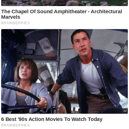
आ
र
.
आ
ई
.
चा
य
प
र
स
मी
क्षा
ध
र्म
ज्यो