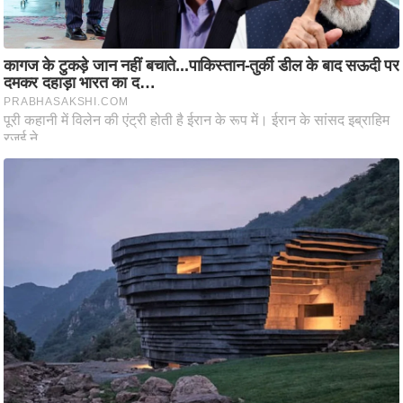
ष
ण
स
म
सा
म
यि
क
मा
तृ
भू
मि
स्तं
भ
ए
म
.