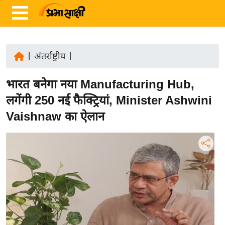
|
अंतर्राष्ट्रीय
|
ता
भारत बनेगा नया Manufacturing Hub,
ज़ा
ख
लगेंगी 250 नई फैक्ट्रियां, Minister Ashwini
ब
Vaishnaw का ऐलान
र
रा
ष्ट्री
य
अं
त
र्रा
ष्ट्री