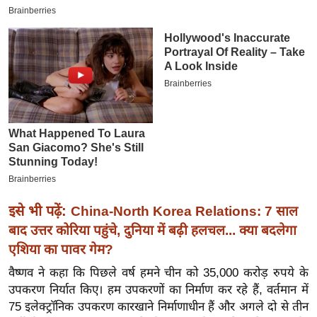
इ
म
ई
-
पे
प
र
मि
सा
ल
इसे भी पढ़ें:
China-North Korea Relations: 7 साल
बे
बाद उत्तर कोरिया पहुंचे, दुनिया में बढ़ी हलचल... क्या बदलेगा
मि
एशिया का पावर गेम?
सा
वैष्णव ने कहा कि पिछले वर्ष हमने चीन को 35,000 करोड़ रुपये के
ल
उपकरण निर्यात किए। हम उपकरणों का निर्माण कर रहे हैं, वर्तमान में
श
75 इलेक्ट्रॉनिक उपकरण कारखाने निर्माणाधीन हैं और अगले दो से तीन