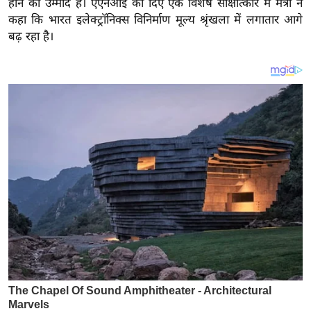
होने की उम्मीद है। एएनआई को दिए एक विशेष साक्षात्कार में मंत्री ने
य
कहा कि भारत इलेक्ट्रॉनिक्स विनिर्माण मूल्य श्रृंखला में लगातार आगे
ब
बढ़ रहा है।
ज
ट
खे
ल
क्रि
के
ट
I
P
L
2
0
2
6
क्रा