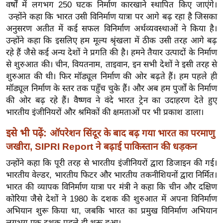
ख्सि
वर्षों में लगभग 250 घटक निर्माण कारखाने स्थापित किए जाएंगे।
य
उन्होंने कहा कि भारत उसी विनिर्माण यात्रा पर आगे बढ़ रहा है जिसका
अनुसरण अतीत में कई सफल विनिर्माण अर्थव्यवस्थाओं ने किया है।
त
उन्होंने कहा कि इसलिए हम मूल्य श्रृंखला में ठीक उसी तरह आगे बढ़
यं
रहे हैं जैसे कई अन्य देशों ने प्रगति की है। हमने तैयार उत्पादों के निर्माण
ग
से शुरुआत की। चीन, वियतनाम, ताइवान, इन सभी देशों ने इसी तरह से
इं
शुरुआत की थी। फिर मॉड्यूल निर्माण की ओर बढ़ते हैं। हम पहले ही
डि
मॉड्यूल निर्माण के स्तर तक पहुँच चुके हैं। और अब हम पुर्जों के निर्माण
या
की ओर बढ़ रहे हैं। वैष्णव ने वंदे भारत ट्रेन का उदाहरण देते हुए
सा
भारतीय इंजीनियरों और श्रमिकों की क्षमताओं पर भी प्रकाश डाला।
हि
इसे भी पढ़ें:
ऑपरेशन सिंदूर के बाद बढ़ गया भारत का परमाणु
त्य
जखीरा, SIPRI Report ने बढ़ाई पाकिस्तान की धड़कन
ज
उन्होंने कहा कि पूरी तरह से भारतीय इंजीनियरों द्वारा डिजाइन की गई।
ग
भारतीय वेल्डर, भारतीय फिटर और भारतीय तकनीशियनों द्वारा निर्मित।
त
भारत की व्यापक विनिर्माण यात्रा पर मंत्री ने कहा कि चीन और दक्षिण
ऑ
कोरिया जैसे देशों ने 1980 के दशक की शुरुआत में अपना विनिर्माण
टो
अभियान शुरू किया था, जबकि भारत का प्रमुख विनिर्माण अभियान
व
लगभग एक दशक पहले ही शुरू हुआ।