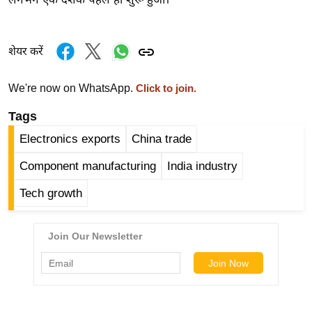
र्ल्ड
न्यू
ज
शेयर करें
ब्री
फ
We're now on WhatsApp.
Click to join.
म
Tags
नो
Electronics exports
China trade
रं
ज
Component manufacturing
India industry
न
Tech growth
ज
ग
त
बॉ
ली
वु