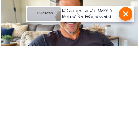
c
y
डिजिटल सुरक्षा पर जोर: MeitY ने
Meta को दिया निर्देश, कंटेंट मॉडरेशन
G
मजबूत करे
r
i
e
v
a
n
c
e
R
e
d
r
e
s