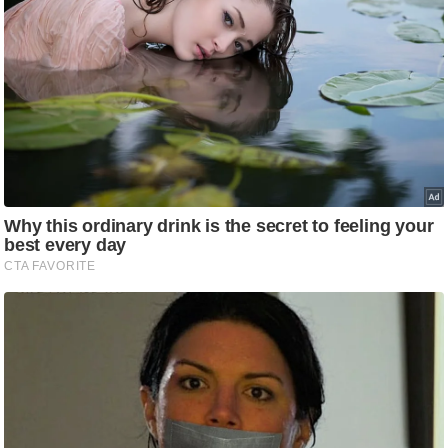
/
फै
श
न
घ
रे
लू
नु
स्खे
प
र्य
ट
न
स्थ
ल
फि