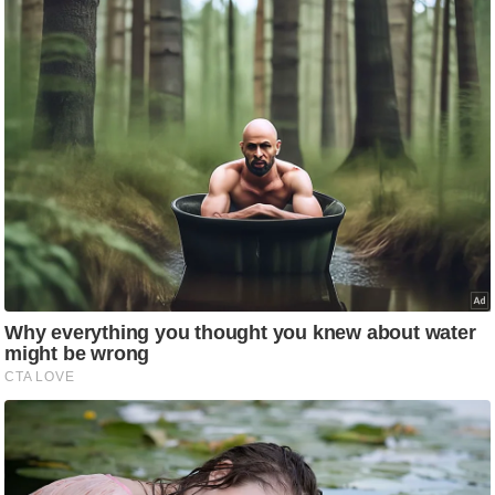
g
N
e
w
s
ला
इ
फ
स्टा
इ
ल
टे
क्नॉ
लॉ
जी
ब्यू
टी