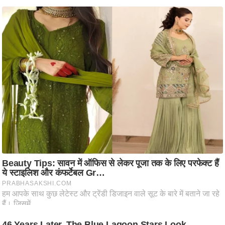
ति
ष
प्र
भु
म
हि
मा
/
ध
र्म
स्थ
ल
व्र
त
त्यो
हा
र