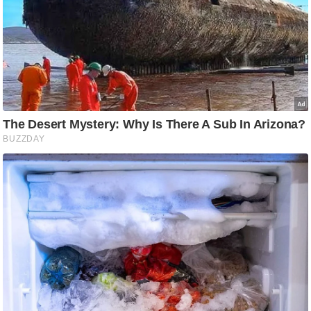
ष
ण
स
म
सा
म
यि
क
मा
तृ
भू
मि
स्तं
भ
ए
म
.