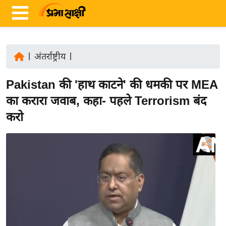
|
अंतर्राष्ट्रीय
|
ता
Pakistan की 'हाथ काटने' की धमकी पर MEA
ज़ा
ख
का करारा जवाब, कहा- पहले Terrorism बंद
ब
करो
र
रा
ष्ट्री
य
अं
त
र्रा
ष्ट्री