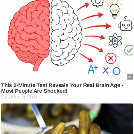
g
N
e
w
s
ला
इ
फ
स्टा
इ
ल
टे
क्नॉ
लॉ
जी
ब्यू
टी