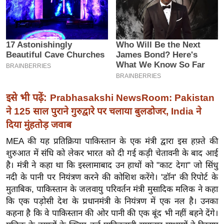
इ
म
ई
-
पे
प
र
इसे भी पढ़ें:
Prabhasakshi NewsRoom: Pakistan
मि
ने 125 साल पुराने गुरुद्वारे पर चलाया बुलडोजर, India ने
सा
दिया मुंहतोड़ जवाब
ल
MEA की यह प्रतिक्रिया पाकिस्तान के एक मंत्री द्वारा इस हफ़्ते की
शुरुआत में संधि को लेकर भारत को दी गई कड़ी चेतावनी के बाद आई
बे
है। मंत्री ने कहा था कि इस्लामाबाद उन हाथों को "काट देगा" जो सिंधु
मि
नदी के पानी पर नियंत्रण करने की कोशिश करेंगे। 'डॉन' की रिपोर्ट के
सा
मुताबिक, पाकिस्तान के जलवायु परिवर्तन मंत्री मुसादिक मलिक ने कहा
ल
कि एक पड़ोसी देश के प्रधानमंत्री के नियंत्रण में एक नल है। उनका
कहना है कि वे पाकिस्तान की ओर पानी की एक बूंद भी नहीं बहने देंगे।
श