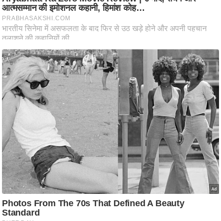
ति
ष
प्र
भु
म
हि
मा
/
ध
र्म
स्थ
ल
व्र
त
त्यो
हा
र