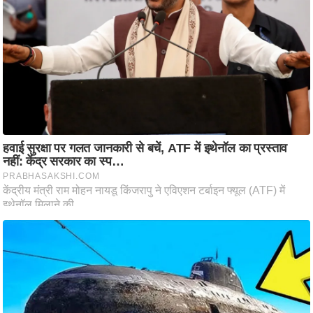
ट
ने
स
मं
त्रा
रि
ले
श
न
शि
प
रा
ज
नी
ति
वि
श्ले