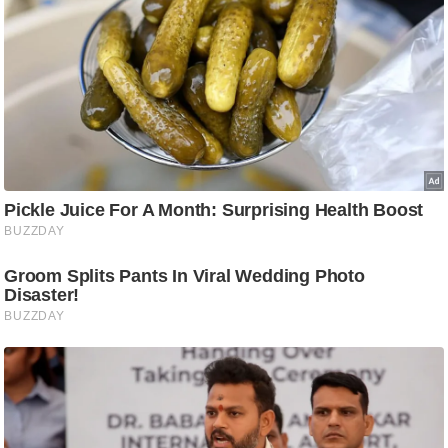
/
फै
श
न
घ
रे
लू
नु
स्खे
प
र्य
ट
न
स्थ
ल
फि