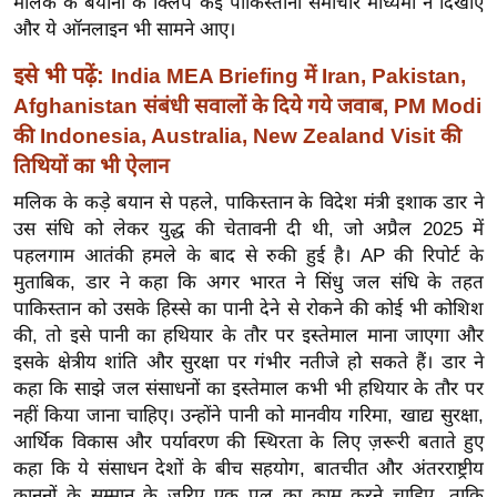
मलिक के बयानों के क्लिप कई पाकिस्तानी समाचार माध्यमों ने दिखाए
ख्सि
और ये ऑनलाइन भी सामने आए।
य
त
इसे भी पढ़ें:
India MEA Briefing में Iran, Pakistan,
यं
Afghanistan संबंधी सवालों के दिये गये जवाब, PM Modi
ग
की Indonesia, Australia, New Zealand Visit की
इं
तिथियों का भी ऐलान
डि
मलिक के कड़े बयान से पहले, पाकिस्तान के विदेश मंत्री इशाक डार ने
या
उस संधि को लेकर युद्ध की चेतावनी दी थी, जो अप्रैल 2025 में
सा
पहलगाम आतंकी हमले के बाद से रुकी हुई है। AP की रिपोर्ट के
हि
मुताबिक, डार ने कहा कि अगर भारत ने सिंधु जल संधि के तहत
त्य
पाकिस्तान को उसके हिस्से का पानी देने से रोकने की कोई भी कोशिश
की, तो इसे पानी का हथियार के तौर पर इस्तेमाल माना जाएगा और
ज
इसके क्षेत्रीय शांति और सुरक्षा पर गंभीर नतीजे हो सकते हैं। डार ने
ग
कहा कि साझे जल संसाधनों का इस्तेमाल कभी भी हथियार के तौर पर
त
नहीं किया जाना चाहिए। उन्होंने पानी को मानवीय गरिमा, खाद्य सुरक्षा,
ऑ
आर्थिक विकास और पर्यावरण की स्थिरता के लिए ज़रूरी बताते हुए
टो
कहा कि ये संसाधन देशों के बीच सहयोग, बातचीत और अंतरराष्ट्रीय
व
कानूनों के सम्मान के ज़रिए एक पुल का काम करने चाहिए, ताकि