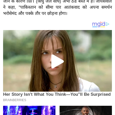
जाने के कारण IWT (सिंधु जल संधि) अभी ठंडे बस्ते में है। जायसवाल
य
ने कहा, "पाकिस्तान को सीमा पार आतंकवाद को अपना समर्थन
ब
भरोसेमंद और पक्के तौर पर छोड़ना होगा।
ज
ट
खे
ल
क्रि
के
ट
I
P
L
2
0
2
6
क्रा