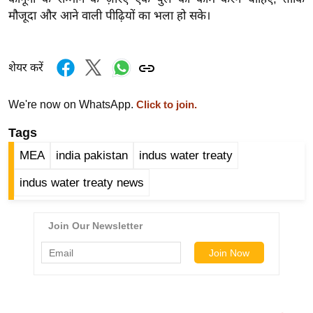
र्ल्ड
मौजूदा और आने वाली पीढ़ियों का भला हो सके।
न्यू
ज
शेयर करें
ब्री
फ
We're now on WhatsApp.
Click to join.
म
नो
Tags
रं
MEA
india pakistan
indus water treaty
ज
न
indus water treaty news
ज
ग
त
बॉ
ली
वु