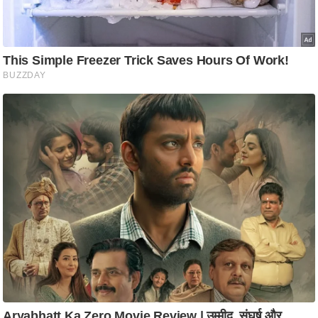
आ
र
.
आ
ई
.
चा
य
प
र
स
मी
क्षा
ध
र्म
ज्यो