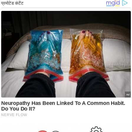
ड
हॉ
ली
वु
ड
फि
ल्म
स
मी
क्षा
B
r
e
a
k
i
n