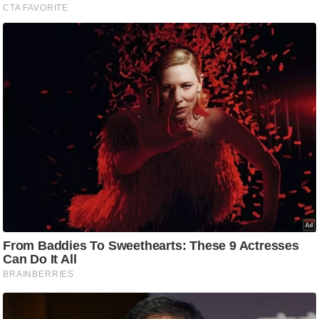
ष
ण
स
म
सा
म
यि
क
मा
तृ
भू
मि
स्तं
भ
ए
म
.