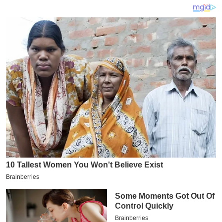
य
ब
ज
ट
खे
ल
क्रि
के
ट
I
P
L
2
0
2
6
क्रा