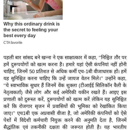
इ
म
ई
-
पे
प
र
पहली बार सांसद बने खन्ना ने एक साक्षात्कार में कहा, ‘‘निश्चित तौर पर
मि
हमें दुरूपयोगों को खत्म करना है। हमारे यहां ऐसी कंपनियां नहीं होनी
सा
चाहिए, जिनमें 50 प्रतिशत से अधिक कर्मी एच-1बी वीजाधारक हों। हमें
ल
यह सुनिश्चित करना चाहिए कि उन्हें जायज वेतन मिले।’’ उन्होंने कहा,
‘‘ये स्वाभाविक सुधार हैं जिनमें वेंक शुक्ला (टीआईई सिलिकॉन वैली के
नेतृत्वकर्ता) जैसे लोग और कई अमेरिकी यकीन रखते हैं। आइए इस
बे
प्रणाली को दुरूस्त करें, दुरूपयोगों को खत्म करें लेकिन यह सुनिश्चित
मि
करें कि रोजगार सृजन में प्रवासियों की भूमिका को रेखांकित किया
सा
जाए।’’ एच1बी एक अप्रवासी वीजा है, जो अमेरिकी कंपनियों को ऐसे
ल
पेशों में विदेशी कर्मचारी नियुक्त करने की अनुमति देता है, जिनमें
श
सैद्धांतिक एवं तकनीकी दक्षता की जरूरत होती है। यह भारतीय