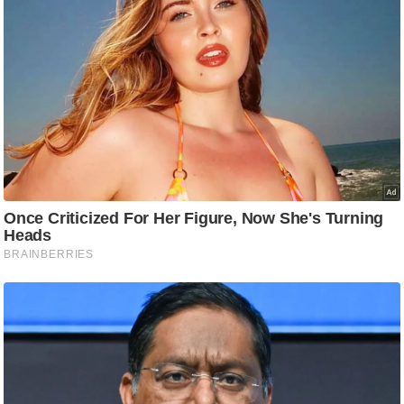
ति
ष
प्र
भु
म
हि
मा
/
ध
र्म
स्थ
ल
व्र
त
त्यो
हा
र