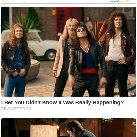
र्ल्ड
न्यू
ज
ब्री
फ
म
नो
रं
ज
न
ज
ग
त
बॉ
ली
वु