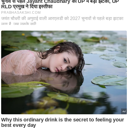
ट
ने
स
मं
त्रा
रि
ले
श
न
शि
प
रा
ज
नी
ति
वि
श्ले