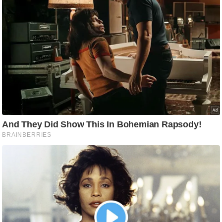
ड
हॉ
ली
वु
ड
फि
ल्म
स
मी
क्षा
B
r
e
a
k
i
n