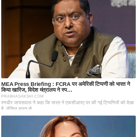
आ
र
.
आ
ई
.
चा
य
प
र
स
मी
क्षा
ध
र्म
ज्यो