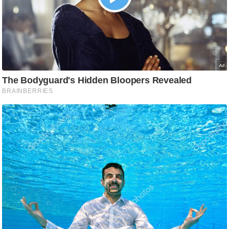
g
N
e
w
s
ला
इ
फ
स्टा
इ
ल
टे
क्नॉ
लॉ
जी
ब्यू
टी