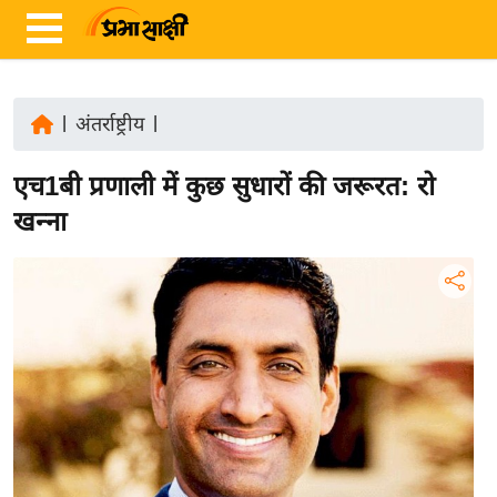
|
अंतर्राष्ट्रीय
|
ता
एच1बी प्रणाली में कुछ सुधारों की जरूरत: रो
ज़ा
ख
खन्ना
ब
र
रा
ष्ट्री
य
अं
त
र्रा
ष्ट्री