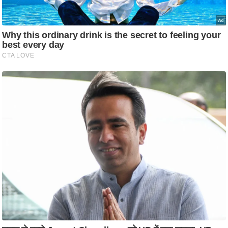
/
फै
श
न
घ
रे
लू
नु
स्खे
प
र्य
ट
न
स्थ
ल
फि