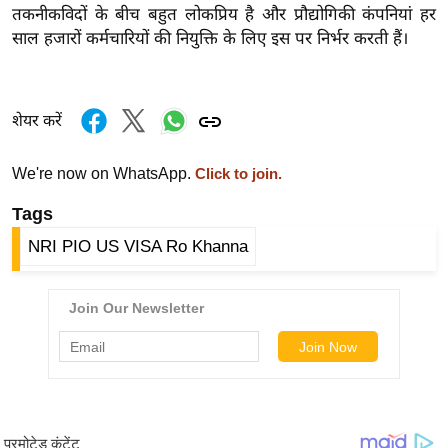
ख्सि
तकनीकविदों के बीच बहुत लोकप्रिय है और प्रौद्योगिकी कंपनियां हर
य
साल हजारों कर्मचारियों की नियुक्ति के लिए इस पर निर्भर करती हैं।
त
यं
ग
शेयर करें
इं
डि
We're now on WhatsApp.
Click to join.
या
Tags
सा
NRI PIO US VISA Ro Khanna
हि
त्य
ज
ग
त
ऑ
टो
व