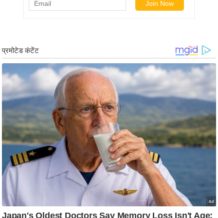
ड
हॉ
ली
वु
ड
फि
ल्म
स
मी
क्षा
B
r
e
a
k
i
n