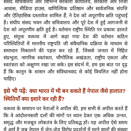
संसद सचिवालय और विभिन्न सरकारी कार्यालय, सरकारी और निजी
ख्सि
आवास, मीडिया हाउस, वाणिज्यिक प्रतिष्ठान और सार्वजनिक संपत्ति
य
और ऐतिहासिक दस्तावेज शामिल हैं, ने देश को अपूरणीय क्षति पहुंचाई
त
है। संघीय संसद भवन और सचिवालय और पूरे देश में हुई आगजनी से
यं
देश को अपूरणीय क्षति हुई है। वर्तमान राष्ट्रीय स्थिति पर प्रकाश डालते
ग
हुए, संयुक्त वक्तव्य में आगे कहा गया देश की वर्तमान कठिन
इं
परिस्थितियों में माननीय राष्ट्रपति जी संवैधानिक प्रक्रिया के माध्यम से
डि
समाधान निकालने की पहल कर रहे हैं, जिससे जनता में निहित
या
संप्रभुता, नागरिक स्वतंत्रता, भौगोलिक अखंडता, राष्ट्रीय एकता और
स्वतंत्रता को अक्षुण्ण रखा जा सके। इस संदर्भ में, हम इस बात पर दृढ़
सा
हैं कि कानून के शासन और संविधानवाद से कोई विचलित नहीं होना
हि
चाहिए।
त्य
ज
इसे भी पढ़ें:
क्या भारत में भी बन सकते हैं नेपाल जैसे हालात?
ग
स्थितियाँ क्या इशारे कर रही हैं?
त
वक्तव्य के समापन पर नेताओं ने अपील की, हम सभी से अपील करते हैं
ऑ
कि वे आंदोलनकारी दलों की मांगों पर ध्यान देकर एक अधिक उन्नत,
टो
समृद्ध और मजबूत लोकतंत्र के लिए प्रतिबद्ध हों। यह अपील ऐसे समय
व
में आई है जब नेपाल में जेन-जेड विरोध प्रदर्शनों में मरने वालों की संख्या