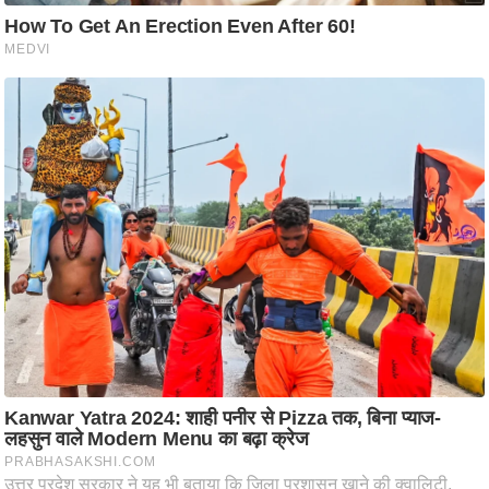
ति
ष
प्र
भु
म
हि
मा
/
ध
र्म
स्थ
ल
व्र
त
त्यो
हा
र