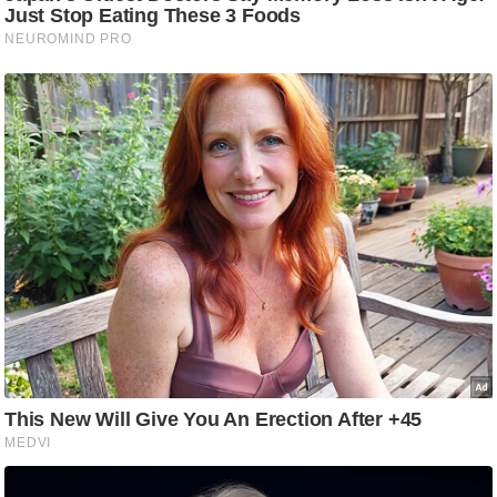
g
N
e
w
s
ला
इ
फ
स्टा
इ
ल
टे
क्नॉ
लॉ
जी
ब्यू
टी