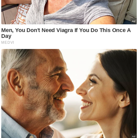
आ
र
.
आ
ई
.
चा
य
प
र
स
मी
क्षा
ध
र्म
ज्यो