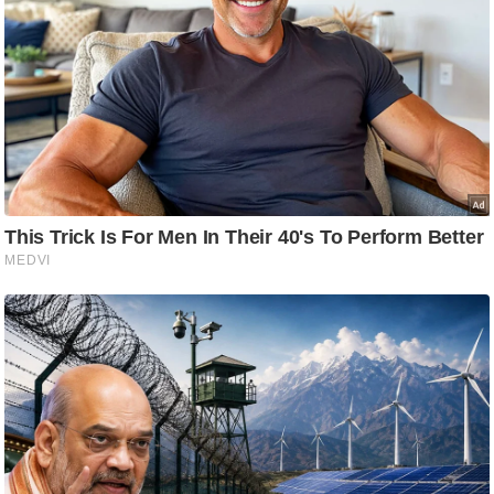
ट
ने
स
मं
त्रा
रि
ले
श
न
शि
प
रा
ज
नी
ति
वि
श्ले