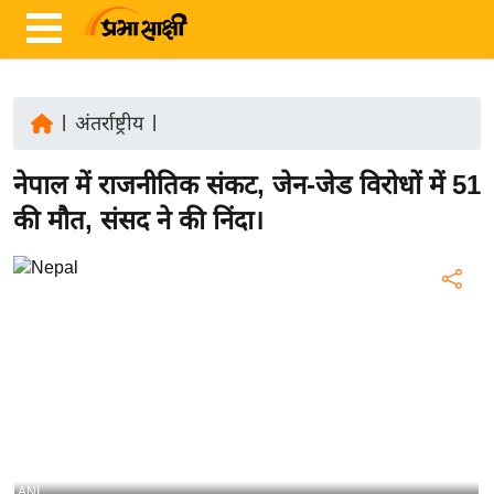
|
अंतर्राष्ट्रीय
|
ता
नेपाल में राजनीतिक संकट, जेन-जेड विरोधों में 51
ज़ा
ख
की मौत, संसद ने की निंदा।
ब
र
रा
ष्ट्री
य
अं
त
र्रा
ष्ट्री
ANI