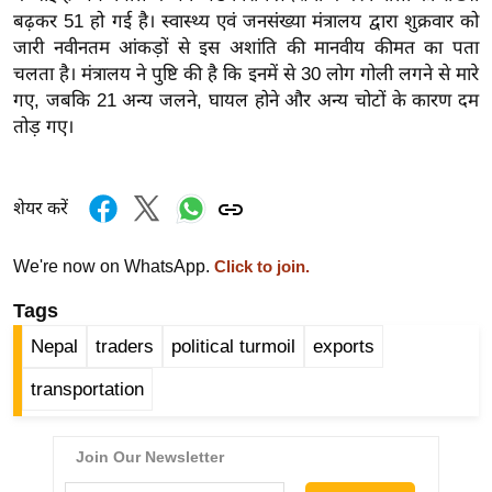
र्ल्ड
बढ़कर 51 हो गई है। स्वास्थ्य एवं जनसंख्या मंत्रालय द्वारा शुक्रवार को
जारी नवीनतम आंकड़ों से इस अशांति की मानवीय कीमत का पता
न्यू
चलता है। मंत्रालय ने पुष्टि की है कि इनमें से 30 लोग गोली लगने से मारे
ज
गए, जबकि 21 अन्य जलने, घायल होने और अन्य चोटों के कारण दम
ब्री
तोड़ गए।
फ
म
नो
शेयर करें
रं
ज
We're now on WhatsApp.
Click to join.
न
Tags
ज
ग
Nepal
traders
political turmoil
exports
त
transportation
बॉ
ली
वु