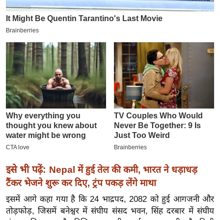
इ
म
ई
-
पे
प
र
मि
सा
ल
बे
इसे भी पढ़ें:
Nepal में हुई तेल की कमी, भारत ने धड़ाधड़
मि
टैंकर भेजने शुरू कर दिए, ट्रंप पकड़ लेंगे माथा
सा
ल
इसमें आगे कहा गया है कि 24 भाद्रपद, 2082 को हुई आगजनी और
श
तोड़फोड़, जिसमें बनेश्वर में संघीय संसद भवन, सिंह दरबार में संघीय