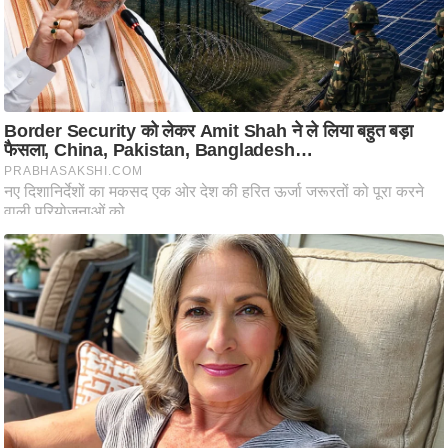
ष
ण
स
म
सा
म
यि
क
मा
तृ
भू
मि
स्तं
भ
ए
म
.