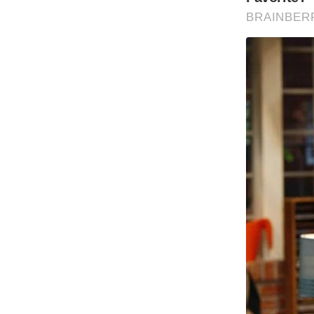
Code Of Ethics
RSS
Our Team
Expert Panel
Loksabhachunav
Android App