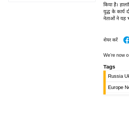
विश्लेषण
किया है। हाला
ट्रेंडिंग
युद्ध के कार्
नेताओं ने यह 
Q
u
शेयर करें
i
c
k
We're now 
L
Tags
i
n
Russia U
k
Europe N
s
विधानसभा
चुनाव
फोटो
वीडियो