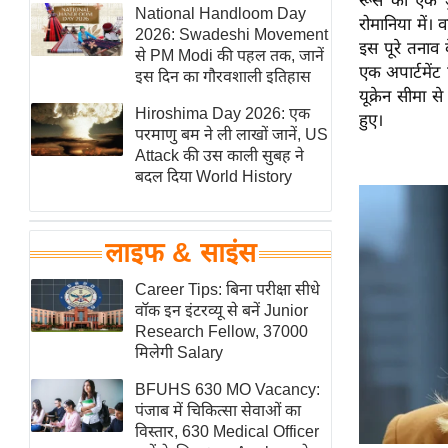
रूस का एक ड्
हॉलीवुड
National Handloom Day
रोमानिया में। 
2026: Swadeshi Movement
फिल्म समीक्षा
इस पूरे तनाव 
से PM Modi की पहल तक, जानें
एक अपार्टमेंट
Breaking
इस दिन का गौरवशाली इतिहास
यूक्रेन सीमा 
News
Hiroshima Day 2026: एक
हुए।
लाइफस्टाइल
परमाणु बम ने ली लाखों जानें, US
Attack की उस काली सुबह ने
टेक्नॉलॉजी
बदल दिया World History
ब्यूटी/फैशन
घरेलू नुस्खे
लाइफ & साइंस
पर्यटन स्थल
फिटनेस मंत्रा
Career Tips: बिना परीक्षा सीधे
वॉक इन इंटरव्यू से बनें Junior
रिलेशनशिप
Research Fellow, 37000
राजनीति
मिलेगी Salary
विश्लेषण
BFUHS 630 MO Vacancy:
समसामयिक
पंजाब में चिकित्सा सेवाओं का
विस्तार, 630 Medical Officer
मातृभूमि