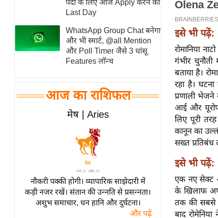
पदों के लिए आज Apply करने का
स्तंभ
Last Day
एम.
WhatsApp Group Chat बनेगा
इसे भी पढ़ें:
आर.
और भी स्मार्ट, @all Mention
रोमानिया नाटो
और Poll Timer जैसे 3 धांसू
आई.
गंभीर चुनौती 
Features लॉन्च
चाय पर
बताया है। रोम
समीक्षा
रहा है। घटना 
आज का राशिफल
धर्म
प्रणाली भेजने
आई और यूरोप 
ज्योतिष
मेष | Aries
लिए पूरी तरह 
प्रभु
कानून का उल्
महिमा/
सख्त प्रतिबंध
धर्मस्थल
इसे भी पढ़ें:
व्रत
त्योहार
एक नए सेक्ट ऑ
नौकरी पक्की होगी। व्यापारिक साझेदारी में
के खिलाफ अपनी
कड़ी नजर रखें। संतान की उन्नति से प्रसन्नता।
राशिफल
तक की सबसे ग
अशुभ समाचार, धन हानि और दुर्घटना।
विशेष
और पढ़ें
बाद रोमेनिया 