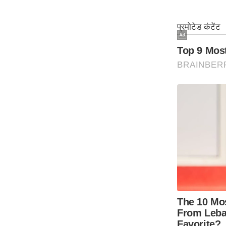
ऑडियो
इंफ़ोग्राफ़िक
राज्यों से
शहरों से
वेब स्टोरी
कार्टून
Short
Videos
iOS App
About us
Contact Editor
Advertise
Privacy Policy
Grievance
Redressal