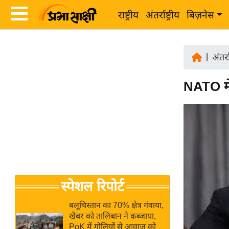
राष्ट्रीय
अंतर्राष्ट्रीय
बिज़नेस
Latest
ता
News
|
अंतर्रा
ज़ा
in
ख
NATO में 
Hindi
ब
र
Hindi
राष्ट्रीय
News
अंतर्राष्ट्रीय
Live
बिज़नेस
उद्योग
Breaking
स्पेशल रिपोर्ट
जगत
News in
विशेषज्ञ
Hindi
बलूचिस्तान का 70% क्षेत्र गंवाया,
राय
खैबर को तालिबान ने कब्जाया,
PoK में गोलियों से आवाज को