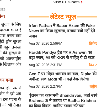
को देखते हुए।
VIEW ALL SHORTS
लेटेस्ट न्यूज़
ीन!
सुरक्षा के लिए
Irfan Pathan ने Babar Azam की Fake
ेदाराना कारवाई
News का किया खुलासा, बताया क्यों नहीं देते
 पास तनाव बढ़ा
जवाब
 ड्रोन सुरक्षा
Aug 07, 2026 2:56PM
क्रिकेट
ा भी बहुत तलखा
Hardik Pandya ट्रेड पर R Ashwin का
की सुरक्षा के
बड़ा प्लान, MI को KKR से चाहिए ये दो स्टार!
 अंतरराष्ट्रीय
स के खिलाफ और
Aug 07, 2026 2:31PM
क्रिकेट
Gen Z पर मोहन भागवत का रुख, Dipke की
अपील: PM Modi भी न कहें देश-विरोधी
 कर गया!
Aug 07, 2026 2:27PM
राष्ट्रीय
अब ड्रोन खतरों
 डेन ने इसे अब
वृंदावन का रहस्यमयी Bhandirvan, जहां स्वयं
ी। इस घटना के
Brahma Ji ने कराया था Radha-Krishna
ों को भी तैनात
का दिव्य विवाह: जानिए इसका इतिहास