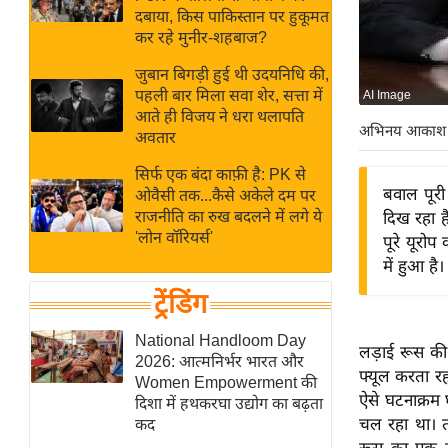
बजट
Hindi
दबाया, किस पाकिस्तान पर हुकूमत
खेल
News
कर रहे मुनीर-शहबाज?
क्रिकेट
जुबान बिगड़ी हुई थी उदयनिधि की,
Hindi
IPL
पहली बार मिला सवा शेर, सत्ता में
AI Image
आते ही विजय ने धरा थलापति
Videos
2026
अभिनय आकाश
अवतार
क्राइम
सिर्फ एक बंदा काफ़ी है: PK से
ई-पेपर
बवाल पूरी
ओवैसी तक...कैसे अकेले दम पर
मिसाल बेमिसाल
राजनीति का रुख बदलने में लगे ये
दिख रहा है
'लोन वॉरियर्स'
पूरे यूरो
शख्सियत
में हुआ ह
यंग इंडिया
ट्रेंडिंग
साहित्य जगत
ऑटो वर्ल्ड
National Handloom Day
लड़ाई रूस की 
2026: आत्मनिर्भर भारत और
न्यूज ब्रीफ
फ्यूल करता रह
Women Empowerment की
मनोरंजन जगत
ऐसे घटनाक्रम घ
दिशा में हथकरघा उद्योग का बढ़ता
चल रहा था। 
कद
बॉलीवुड