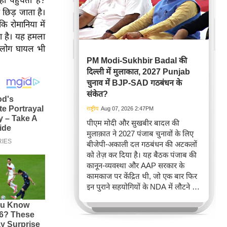
ं पहुंचता है?
ं छिड़ जाता है।
ि रोमानिया में
या है। यह हमला
दो लोग घायल भी
PM Modi-Sukhbir Badal की
दिल्ली में मुलाकात, 2027 Punjab
चुनाव में BJP-SAD गठबंधन के
संकेत?
राष्ट्रीय
Aug 07, 2026 2:47PM
पीएम मोदी और सुखबीर बादल की
मुलाक़ात ने 2027 पंजाब चुनावों के लिए
बीजेपी-अकाली दल गठबंधन की अटकलों
को तेज़ कर दिया है। यह बैठक पंजाब की
कानून-व्यवस्था और AAP सरकार के
कामकाज पर केंद्रित थी, जो एक बार फिर
इन पुराने सहयोगियों के NDA में लौटने की
संभावनाओं को हवा दे रही है, खासकर
2022 और 2024 में अलग-अलग चुनाव
लड़ने के बाद दोनों की खराब चुनावी प्रदर्शन