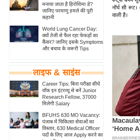
रूट्स बनने शुर
हॉलीवुड
मनाया जाता है हिरोशिमा डे?
नॉर्थ सी रू
जानिए परमाणु हमले की पूरी
फिल्म समीक्षा
वाली है।
कहानी
Breaking
World Lung Cancer Day:
News
क्यों तेजी से फैल रहा फेफड़ों का
लाइफस्टाइल
कैंसर? जानिए इसके Symptoms
और बचाव के जरूरी Tips
टेक्नॉलॉजी
ब्यूटी/फैशन
घरेलू नुस्खे
लाइफ & साइंस
पर्यटन स्थल
Career Tips: बिना परीक्षा सीधे
फिटनेस मंत्रा
वॉक इन इंटरव्यू से बनें Junior
Research Fellow, 37000
रिलेशनशिप
मिलेगी Salary
राजनीति
BFUHS 630 MO Vacancy:
विश्लेषण
पंजाब में चिकित्सा सेवाओं का
समसामयिक
विस्तार, 630 Medical Officer
पदों के लिए आज Apply करने का
मातृभूमि