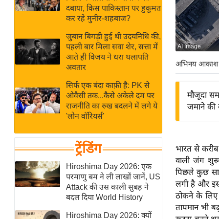
बजट
Hindi
दबाया, किस पाकिस्तान पर हुकूमत
खेल
News
कर रहे मुनीर-शहबाज?
क्रिकेट
जुबान बिगड़ी हुई थी उदयनिधि की,
Hindi
IPL
पहली बार मिला सवा शेर, सत्ता में
AI Image
आते ही विजय ने धरा थलापति
Videos
2026
अभिनय आकाश
अवतार
क्राइम
सिर्फ एक बंदा काफ़ी है: PK से
ई-पेपर
मौजूदा सम
ओवैसी तक...कैसे अकेले दम पर
मिसाल बेमिसाल
राजनीति का रुख बदलने में लगे ये
जमाने की 
'लोन वॉरियर्स'
शख्सियत
यंग इंडिया
ट्रेंडिंग
भारत से करीब 
साहित्य जगत
वाली जंग शुर
ऑटो वर्ल्ड
Hiroshima Day 2026: एक
पिछले कुछ साल
परमाणु बम ने ली लाखों जानें, US
न्यूज ब्रीफ
लगी है और इसी
Attack की उस काली सुबह ने
मनोरंजन जगत
ठोकने के लिए
बदल दिया World History
तापमान भी बढ़
बॉलीवुड
Hiroshima Day 2026: क्यों