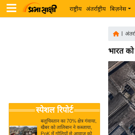
राष्ट्रीय
अंतर्राष्ट्रीय
बिज़नेस
Latest
ता
News
|
अंतर्रा
ज़ा
in
ख
भारत को 
Hindi
ब
र
Hindi
राष्ट्रीय
News
अंतर्राष्ट्रीय
Live
बिज़नेस
उद्योग
Breaking
स्पेशल रिपोर्ट
जगत
News in
विशेषज्ञ
Hindi
बलूचिस्तान का 70% क्षेत्र गंवाया,
राय
खैबर को तालिबान ने कब्जाया,
PoK में गोलियों से आवाज को