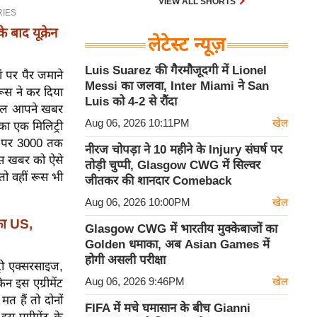
VIEW ALL SHORTS
 बाद यूक्रेन
लेटेस्ट न्यूज़
Luis Suarez की गैरमौजूदगी में Lionel
ं पर पैर जमाने
Messi का जलवा, Inter Miami ने San
ूस ने कर दिया
Luis को 4-2 से रौंदा
रअसल आपने खबर
Aug 06, 2026 10:11PM
खेल
का एक मिलिट्री
मय पर 3000 तक
नीरज चोपड़ा ने 10 महीने के Injury संघर्ष पर
 इस खबर को ऐसे
तोड़ी चुप्पी, Glasgow CWG में सिल्वर
तो वहीं रूस भी
जीतकर की शानदार Comeback
Aug 06, 2026 10:00PM
खेल
ंका US,
Glasgow CWG में भारतीय मुक्केबाजों का
Golden धमाका, अब Asian Games में
होगी असली परीक्षा
्री एक्सरसाइज,
Aug 06, 2026 9:46PM
खेल
न इस एग्रीमेंट
 हैं तो दोनों
FIFA में मचे घमासान के बीच Gianni