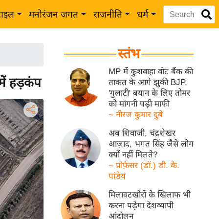
टाइल
मनोरंजन जगत
राजनीति
धर्म
स्तंभ
MP में कुशवाहा वोट बैंक की
ें हड़कंप
ताकत के आगे झुकी BJP,
'गुलाटी' बयान के लिए तोमर
को मांगनी पड़ी माफी
~ नीरज कुमार दुबे
अब शिवाजी, चंद्रशेखर
आज़ाद, भगत सिंह जैसे लोग
क्यों नहीं मिलते?
~ प्रोफ़ेसर (डॉ.) डी. के.
पांडेय
मिलावटखोरों के खिलाफ भी
करना पड़ेगा देशव्यापी
आंदोलन