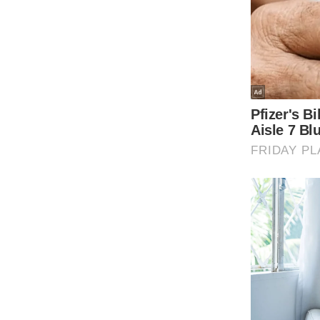
Code Of Ethics
RSS
Our Team
Expert Panel
Loksabhachunav
Android App