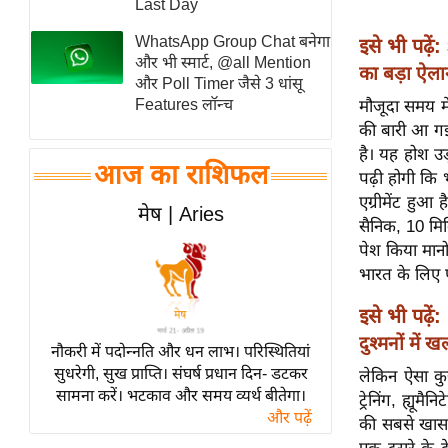
Last Day
स्तंभ
WhatsApp Group Chat बनेगा
इसे भी पढ़ें:
एम.
और भी स्मार्ट, @all Mention
का बड़ा ऐला
आर.
और Poll Timer जैसे 3 धांसू
Features लॉन्च
मौजूदा समय मे
आई.
की बारी आ गई
चाय पर
है। यह होश उ
समीक्षा
आज का राशिफल
पढ़ी होगी कि 
धर्म
एग्रीमेंट हु
मेष | Aries
सैनिक, 10 मिल
ज्योतिष
पेश किया मानो
प्रभु
भारत के लिए 
महिमा/
धर्मस्थल
इसे भी पढ़ें:
व्रत
दुश्मनों में
नौकरी में पदोन्नति और धन लाभ। परिस्थितियां
त्योहार
सुधरेगी, सुख प्राप्ति। संघर्ष प्रधान दिन- डटकर
लेकिन ऐसा कुछ
सामना करें। भटकाव और समय व्यर्थ बीतेगा।
राशिफल
ट्रेनिंग, ह्य
और पढ़ें
की सबसे खास 
विशेष