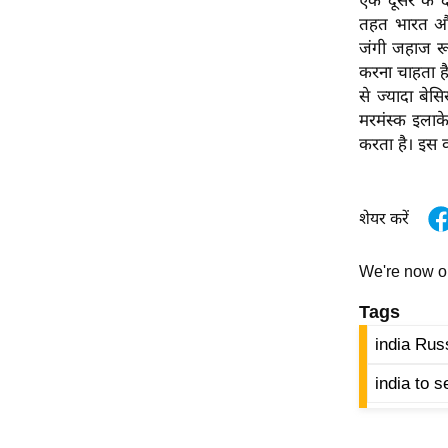
एक दूसरे के द
विश्लेषण
तहत भारत और 
ट्रेंडिंग
जंगी जहाज रू
करना चाहता है
Q
से ज्यादा बे
u
मरमंस्क इलाके
i
करता है। इस व
c
k
L
शेयर करें
i
n
We're now 
k
s
Tags
india Rus
विधानसभा
चुनाव
india to 
फोटो
वीडियो