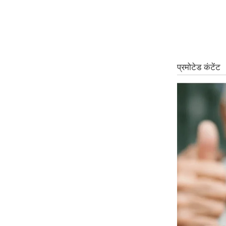
ऑडियो
इंफ़ोग्राफ़िक
राज्यों से
शहरों से
वेब स्टोरी
कार्टून
Short
Videos
iOS App
About us
Contact Editor
Advertise
Privacy Policy
Grievance
Redressal