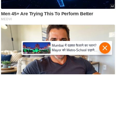
S
O
u
r
T
e
a
Mumbai में दहशत फैलाने का प्लान?
m
Mayor को Metro-School उड़ाने
की धमकी
E
x
p
e
r
t
P
a
n