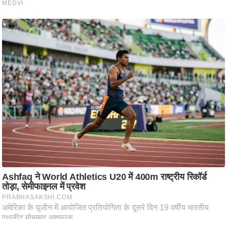
आ
र
.
आ
ई
.
चा
य
प
र
स
मी
क्षा
ध
र्म
ज्यो