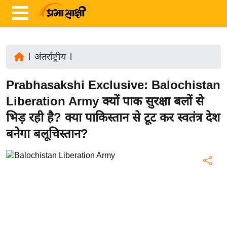
|
अंतर्राष्ट्रीय
|
ता
Prabhasakshi Exclusive: Balochistan
ज़ा
ख
Liberation Army क्यों पाक सुरक्षा बलों से
ब
भिड़ रही है? क्या पाकिस्तान से टूट कर स्वतंत्र देश
र
बनेगा बलूचिस्तान?
रा
ष्ट्री
य
अं
त
र्रा
ष्ट्री