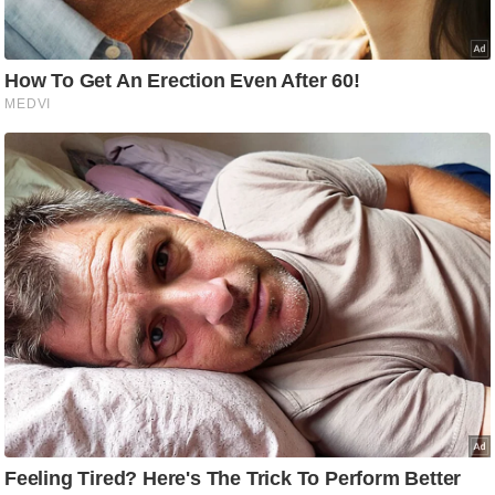
ष
ण
स
म
सा
म
यि
क
मा
तृ
भू
मि
स्तं
भ
ए
म
.