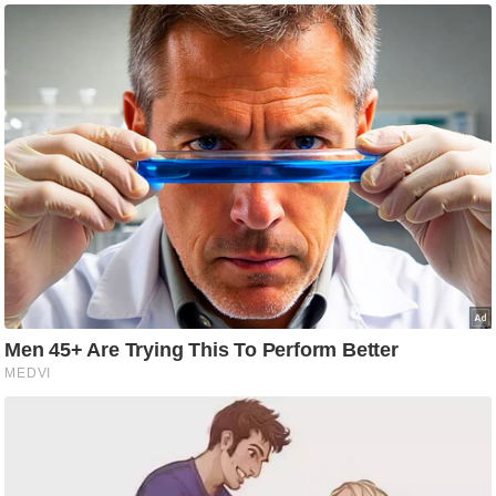
ति
ष
प्र
भु
म
हि
मा
/
ध
र्म
स्थ
ल
व्र
त
त्यो
हा
र