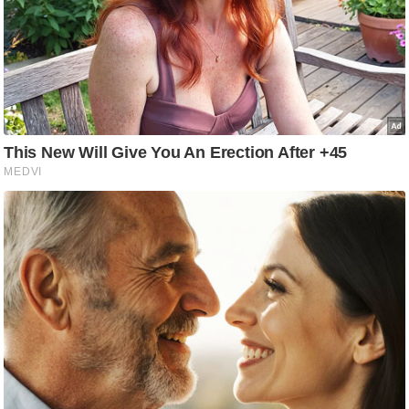
ट
ने
स
मं
त्रा
रि
ले
श
न
शि
प
रा
ज
नी
ति
वि
श्ले