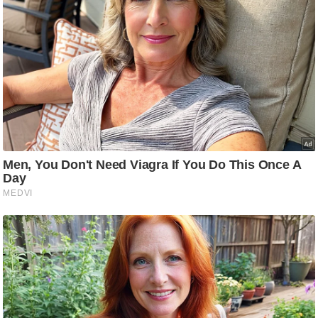
/
फै
श
न
घ
रे
लू
नु
स्खे
प
र्य
ट
न
स्थ
ल
फि