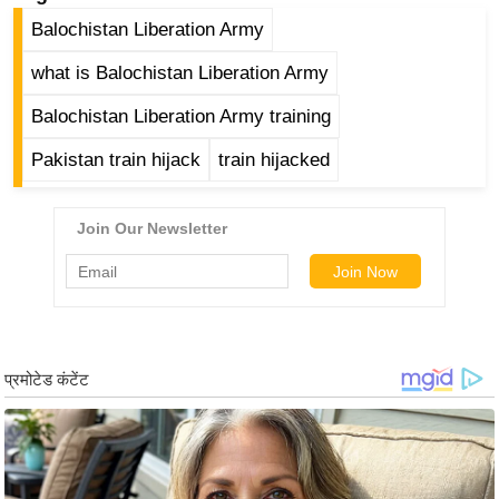
g
Balochistan Liberation Army
N
e
what is Balochistan Liberation Army
w
Balochistan Liberation Army training
s
ला
Pakistan train hijack
train hijacked
इ
फ
स्टा
इ
ल
टे
क्नॉ
लॉ
जी
ब्यू
टी