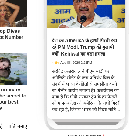
देश को America के हाथों गिरवी रख
रहे PM Modi, Trump की गुलामी
क्यों: Kejriwal का बड़ा हमला
राष्ट्रीय
Aug 08, 2026 2:21PM
अरविंद केजरीवाल ने पीएम मोदी पर
अमेरिकी सीनेट के रूस प्रतिबंध बिल के
संदर्भ में भारत के हितों से समझौता करने
का गंभीर आरोप लगाया है। केजरीवाल का
दावा है कि मोदी सरकार ट्रंप के हर फैसले
को मानकर देश को अमेरिका के हाथों गिरवी
रख रही है, जिससे भारत की विदेश नीति
और आर्थिक संप्रभुता पर गहरा नकारात्मक
प्रभाव पड़ रहा है। यह विधेयक भारत
ै। शांति बनाए
सहित रूसी तेल-गैस खरीदने वाले देशों पर
कड़े टैरिफ लगा सकता है।