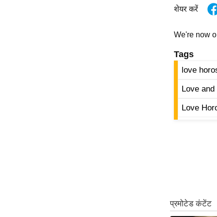
शेयर करें
ऑडियो
इंफ़ोग्राफ़िक
We're now 
राज्यों से
Tags
शहरों से
love horo
वेब स्टोरी
कार्टून
Love and 
Short
Love Hor
Videos
iOS App
About us
Contact Editor
Advertise
Privacy Policy
Grievance
Redressal