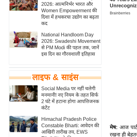
हॉलीवुड
2026: आत्मनिर्भर भारत और
Women Empowerment की
फिल्म समीक्षा
दिशा में हथकरघा उद्योग का बढ़ता
Breaking
कद
News
National Handloom Day
लाइफस्टाइल
2026: Swadeshi Movement
से PM Modi की पहल तक, जानें
टेक्नॉलॉजी
इस दिन का गौरवशाली इतिहास
ब्यूटी/फैशन
घरेलू नुस्खे
लाइफ & साइंस
पर्यटन स्थल
फिटनेस मंत्रा
Social Media पर नहीं चलेगी
मनमानी! नए नियम के तहत सिर्फ
रिलेशनशिप
2 घंटे में हटाना होगा आपत्तिजनक
राजनीति
कंटेंट
विश्लेषण
Himachal Pradesh Police
समसामयिक
Constable Bharti: आवेदन की
मेष:
आज पार्
आखिरी तारीख तय, EWS
रखना ही बेहत
मातृभूमि