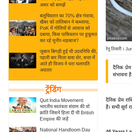
बजट
Hindi
असर को समझें
खेल
News
बलूचिस्तान का 70% क्षेत्र गंवाया,
क्रिकेट
खैबर को तालिबान ने कब्जाया,
Hindi
IPL
PoK में गोलियों से आवाज को
दबाया, किस पाकिस्तान पर हुकूमत
Videos
2026
pixabay.com
कर रहे मुनीर-शहबाज?
क्राइम
रेनू तिवारी
। Ju
जुबान बिगड़ी हुई थी उदयनिधि की,
ई-पेपर
पहली बार मिला सवा शेर, सत्ता में
मिसाल बेमिसाल
आते ही विजय ने धरा थलापति
दैनिक प्र
अवतार
शख्सियत
संभावना है
यंग इंडिया
ट्रेंडिंग
साहित्य जगत
ऑटो वर्ल्ड
दैनिक प्रेम 
Quit India Movement:
भारतीय स्वतंत्रता संग्राम की वो
है। सभी सूर्य 
न्यूज ब्रीफ
क्रांति जिसने हिला दी थी British
मनोरंजन जगत
Empire की जड़ें
बॉलीवुड
National Handloom Day