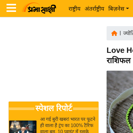
राष्ट्रीय
अंतर्राष्ट्रीय
बिज़नेस
Latest
ता
News
|
ज्यो
ज़ा
in
ख
Love Ho
Hindi
ब
राशिफल 1
र
Hindi
राष्ट्रीय
News
अंतर्राष्ट्रीय
Live
बिज़नेस
उद्योग
Breaking
स्पेशल रिपोर्ट
जगत
News in
विशेषज्ञ
Hindi
आ गई बुरी खबर! भारत पर फूटने
राय
ही वाला है ट्रंप का 100% टैरिफ
वाला बम, 10 प्वाइंट में इसके