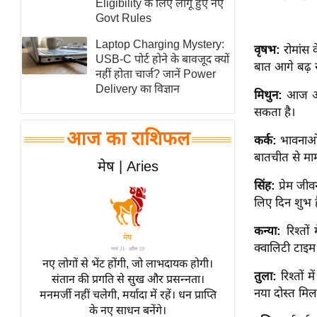
Eligibility के लिए लागू हुए नए
स्तंभ
Govt Rules
एम.
Laptop Charging Mystery:
वृषभ:
रोमांस
आर.
USB-C पोर्ट होने के बावजूद क्यों
बात आगे बढ़ 
नहीं होता चार्ज? जानें Power
आई.
Delivery का विज्ञान
मिथुन:
आज आप 
चाय पर
सकता है।
समीक्षा
आज का राशिफल
धर्म
कर्क:
भावनाओं 
बातचीत से म
ज्योतिष
मेष | Aries
प्रभु
सिंह:
प्रेम ज
महिमा/
लिए दिन शुभ ह
धर्मस्थल
कन्या:
रिश्तों
व्रत
क्वालिटी टाइम 
त्योहार
नए लोगों से भेंट होंगी, जो लाभदायक होगी।
तुला:
रिश्तों
संतान की प्रगति से सुख और प्रसन्नता।
राशिफल
नया दोस्त मि
मनमर्जी नहीं चलेगी, मर्यादा में रहें। धन प्राप्ति
विशेष
के नए साधन बनेंगे।