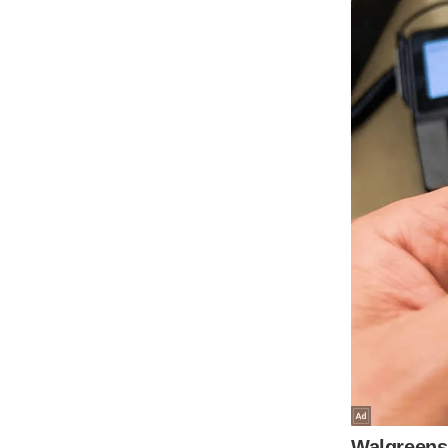
Code Of Ethics
RSS
Our Team
Expert Panel
Loksabhachunav
Android App