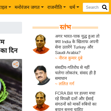
टाइल
मनोरंजन जगत
राजनीति
धर्म
स्तंभ
अगर भारत-पाक युद्ध हुआ तो
ेम
क्या India के खिलाफ अपनी
सेना उतारेंगे Turkey और
 का दिन
Saudi Arabia?
~ नीरज कुमार दुबे
संसदीय-गतिरोध से नहीं
चलेगा लोकतंत्र, संवाद ही है
समाधान
~ ललित गर्ग
FCRA Bill पर हल्ला मचा
रहे विपक्षी दलों और ईसाई
संगठनों को मार्को रुबियो का
बयान सुनना चाहिए