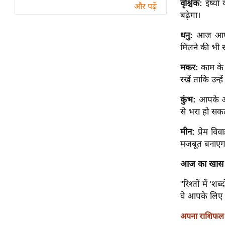
वृश्चिक:
ईर्ष्या
विश्लेषण
और पढ़ें
बढ़ेगा।
ट्रेंडिंग
धनु:
आज आप अ
Q
मिलने की भी स
u
मकर:
काम के 
i
रखें ताकि उन्
c
k
कुंभ:
आपके आक
L
से भरा हो सकत
i
n
मीन:
प्रेम वि
k
मजबूत बनाएग
s
आज का खास 
विधानसभा
"रिश्तों में 
चुनाव
वे आपके लिए 
फोटो
अपना राशिफल ज
वीडियो