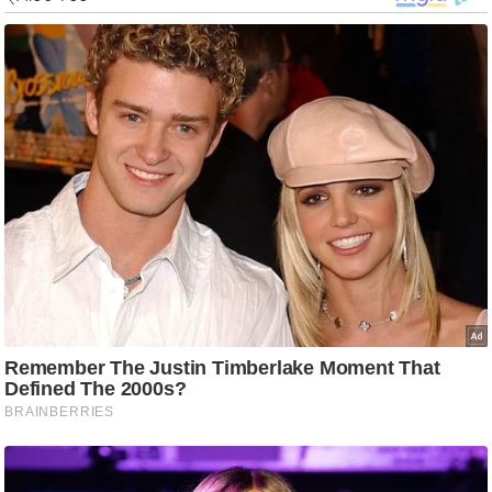
ड
हॉ
ली
वु
ड
फि
ल्म
स
मी
क्षा
B
r
e
a
k
i
n