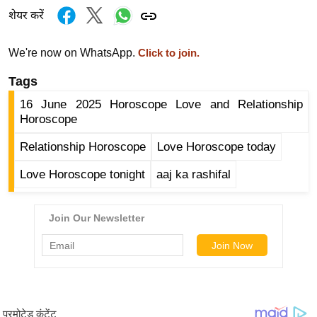
र्ल्ड
शेयर करें
न्यू
ज
We're now on WhatsApp.
Click to join.
ब्री
Tags
फ
16 June 2025 Horoscope Love and Relationship
म
Horoscope
नो
Relationship Horoscope
Love Horoscope today
रं
ज
Love Horoscope tonight
aaj ka rashifal
न
ज
ग
त
बॉ
ली
वु