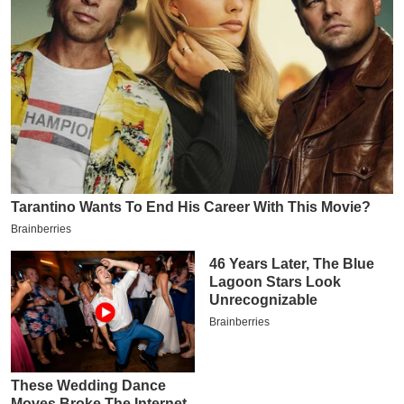
य
ब
ज
ट
खे
ल
क्रि
के
ट
I
P
L
2
0
2
6
क्रा