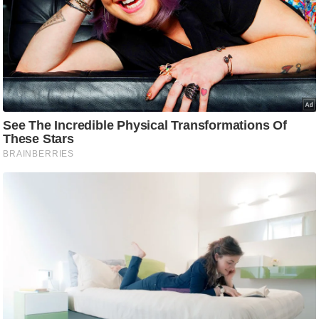
/
फै
श
न
घ
रे
लू
नु
स्खे
प
र्य
ट
न
स्थ
ल
फि