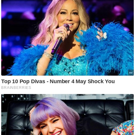
g
N
e
w
s
ला
इ
फ
स्टा
इ
ल
टे
क्नॉ
लॉ
जी
ब्यू
टी