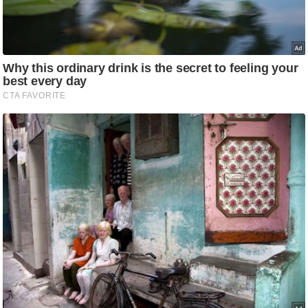
/
फै
श
न
घ
रे
लू
नु
स्खे
प
र्य
ट
न
स्थ
ल
फि