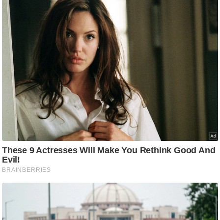
आ
र
.
आ
ई
.
चा
य
प
र
स
मी
क्षा
ध
र्म
ज्यो