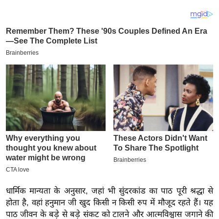
य
ब
ज
ट
खे
ल
क्रि
के
ट
I
P
L
2
0
2
धार्मिक मान्यता के अनुसार, जहां भी सुंदरकांड का पाठ पूरी श्रद्धा से
होता है, वहां हनुमान जी खुद किसी न किसी रुप में मौजूद रहते हैं। यह
6
पाठ जीवन के बड़े से बड़े संकट को टालने और आत्मविश्वास जगाने की
क्रा