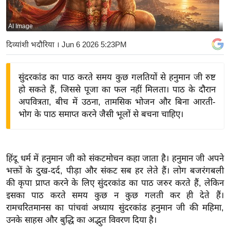
य
बि
AI Image
ज़
दिव्यांशी भदौरिया
। Jun 6 2026 5:23PM
ने
स
सुंदरकांड का पाठ करते समय कुछ गलतियों से हनुमान जी रुष्ट
उ
हो सकते हैं, जिससे पूजा का फल नहीं मिलता। पाठ के दौरान
द्यो
अपवित्रता, बीच में उठना, तामसिक भोजन और बिना आरती-
ग
भोग के पाठ समाप्त करने जैसी भूलों से बचना चाहिए।
ज
ग
त
हिंदू धर्म में हनुमान जी को संकटमोचन कहा जाता है। हनुमान जी अपने
वि
भक्तों के दुख-दर्द, पीड़ा और संकट सब हर लेते हैं। लोग बजरंगबली
शे
की कृपा प्राप्त करने के लिए सुंदरकांड का पाठ जरुर करते हैं, लेकिन
ष
इसका पाठ करते समय कुछ न कुछ गलती कर ही देते हैं।
ज्ञ
रामचरितमानस का पांचवां अध्याय सुंदरकांड हनुमान जी की महिमा,
रा
उनके साहस और बुद्धि का अद्भुत विवरण दिया है।