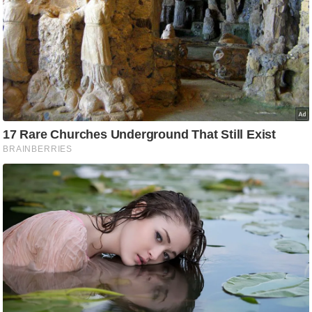
g
N
e
w
s
ला
इ
फ
स्टा
इ
ल
टे
क्नॉ
लॉ
जी
ब्यू
टी