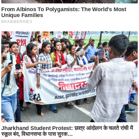
ट
ने
स
मं
त्रा
रि
ले
श
न
शि
प
रा
ज
नी
ति
वि
श्ले