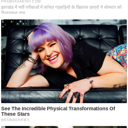
ष
ण
स
म
सा
म
यि
क
मा
तृ
भू
मि
स्तं
भ
ए
म
.