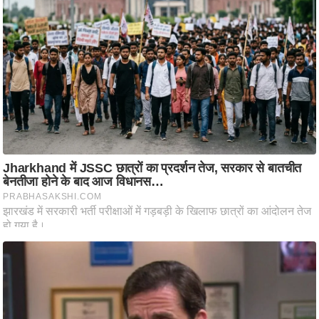
ति
ष
प्र
भु
म
हि
मा
/
ध
र्म
स्थ
ल
व्र
त
त्यो
हा
र