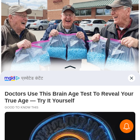
e
r
t
i
s
e
P
r
i
v
प्रमोटेड कंटेंट
a
c
Doctors Use This Brain Age Test To Reveal Your
y
True Age — Try It Yourself
P
GOOD TO KNOW THIS
o
l
i