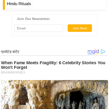
ड
Hindu Rituals
हॉ
ली
वु
ड
फि
ल्म
स
मी
क्षा
B
r
e
a
k
i
n