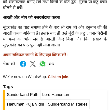
को सकारात्मक बनाए रखें तथा किसी के प्रति द्वेष, गुस्सा या कटु वचन
र्ल्ड
बोलने से बचें।
न्यू
आरती और भोग को नजरअंदाज करना
ज
ब्री
सुंदरकांड का पाठ समाप्त होने के बाद श्री राम जी और हनुमान जी की
फ
आरती करना अनिवार्य है। इसके बाद ही उन्हें बूंदी के लड्डू , चना-चिरौंजी
म
या फल का भोग लगाएं। आरती किए बिना और बिना प्रसाद के
नो
सुंदरकांड का पाठ पूरा नहीं माना जाता।
रं
अपना राशिफल जानने के लिए यहां क्लिक करें।
ज
शेयर करें
न
ज
ग
We're now on WhatsApp.
Click to join.
त
Tags
बॉ
Sunderkand Path
Lord Hanuman
ली
वु
Hanuman Puja Vidhi
Sunderkand Mistakes