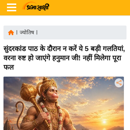
|
ज्योतिष
|
ता
सुंदरकांड पाठ के दौरान न करें ये 5 बड़ी गलतियां,
ज़ा
ख
वरना रुष्ट हो जाएंगे हनुमान जी! नहीं मिलेगा पूरा
ब
फल
र
रा
ष्ट्री
य
अं
त
र्रा
ष्ट्री