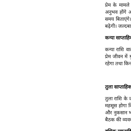
प्रेम के मामल
ऑडियो
अनुभव होंगे 
इंफ़ोग्राफ़िक
समय बिताएंगे
राज्यों से
बढ़ेगी। जल्दबा
शहरों से
कन्या साप्ता
वेब स्टोरी
कन्या राशि वाल
कार्टून
प्रेम जीवन में
Short
रहेगा तथा किन्
Videos
iOS App
About us
तुला साप्ताहि
Contact Editor
तुला राशि के 
Advertise
महसूस होगा कि
और नुकसान भी
Privacy Policy
बैठक की व्यवस्
Grievance
Redressal