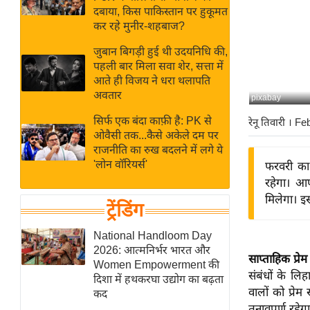
बजट
Hindi
दबाया, किस पाकिस्तान पर हुकूमत
खेल
News
कर रहे मुनीर-शहबाज?
क्रिकेट
जुबान बिगड़ी हुई थी उदयनिधि की,
Hindi
IPL
पहली बार मिला सवा शेर, सत्ता में
आते ही विजय ने धरा थलापति
Videos
2026
अवतार
pixabay
क्राइम
सिर्फ एक बंदा काफ़ी है: PK से
रेनू तिवारी
। Fe
ई-पेपर
ओवैसी तक...कैसे अकेले दम पर
मिसाल बेमिसाल
राजनीति का रुख बदलने में लगे ये
'लोन वॉरियर्स'
फरवरी का 
शख्सियत
रहेगा। आप
यंग इंडिया
मिलेगा। इस
ट्रेंडिंग
साहित्य जगत
ऑटो वर्ल्ड
National Handloom Day
2026: आत्मनिर्भर भारत और
न्यूज ब्रीफ
साप्ताहिक प्र
Women Empowerment की
संबंधों के लि
मनोरंजन जगत
दिशा में हथकरघा उद्योग का बढ़ता
वालों को प्रे
कद
बॉलीवुड
तनावपूर्ण रहेग