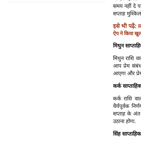
विश्लेषण
समय नहीं दे प
ट्रेंडिंग
सप्ताह मुश्किल
इसे भी पढ़ें:
R
Q
ऐप ने किया खु
u
i
मिथुन साप्ताह
c
मिथुन राशि वाल
k
आप प्रेम संबं
L
आएगा और प्रेम 
i
n
कर्क साप्ताहिक 
k
s
कर्क राशि वा
धैर्यपूर्वक न
विधानसभा
सप्ताह के अंत
चुनाव
उठाना होगा.
फोटो
सिंह साप्ताहि
वीडियो