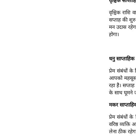
वृश्चिक साप्ता
Code Of Ethics
वृश्चिक राशि व
RSS
सप्ताह की शुरु
मन उदास रहेगा
Our Team
होगा।
Expert Panel
Loksabhachunav
Android App
धनु साप्ताहि
प्रेम संबंधों
आपको महसूस ह
रहा है। सप्ताह
के साथ घूमने 
मकर साप्ताहि
प्रेम संबंधों
वरिष्ठ व्यक्ति
लेना ठीक रहे