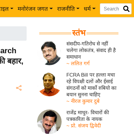
टाइल
मनोरंजन जगत
राजनीति
धर्म
स्तंभ
संसदीय-गतिरोध से नहीं
March
चलेगा लोकतंत्र, संवाद ही है
समाधान
की बहार,
~ ललित गर्ग
FCRA Bill पर हल्ला मचा
रहे विपक्षी दलों और ईसाई
संगठनों को मार्को रुबियो का
बयान सुनना चाहिए
~ नीरज कुमार दुबे
राजेंद्र माथुर- विचारों की
पत्रकारिता के नायक
~ प्रो. संजय द्विवेदी