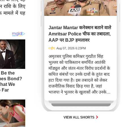
ीन राशि के लिए
े मामले में यह
Jantar Mantar कनेक्शन बताने वाले
Amritsar Police चीफ का तबादला,
AAP पर BJP हमलावर
राष्ट्रीय
Aug 07, 2026 6:23PM
अमृतसर पुलिस कमिश्नर गुरप्रीत सिंह
भुल्लर को पाकिस्तान समर्थित आतंकी
मॉड्यूल और जंतर-मंतर विरोध प्रदर्शनों के
कथित संबंधों पर उनके दावों के तुरंत बाद
हटा दिया गया है। इस तबादले को लेकर
राजनीतिक विवाद छिड़ गया है, जहां
भाजपा ने भुल्लर के खुलासों और उनके
हटाए जाने के समय पर सवाल उठाए हैं।
पंजाब सरकार ने बाद में स्पष्ट किया कि
भुल्लर ने प्रदर्शनकारियों के आतंकी मॉड्यूल
से संबंध का दावा नहीं किया था।
VIEW ALL SHORTS