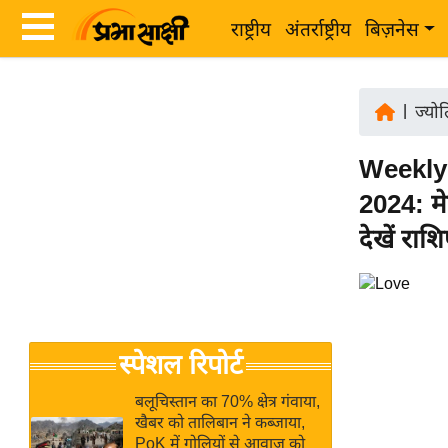
राष्ट्रीय
अंतर्राष्ट्रीय
बिज़नेस
Latest
ता
News
|
ज्यो
ज़ा
in
ख
Weekly
Hindi
ब
2024: मे
र
Hindi
देखें रा
राष्ट्रीय
News
अंतर्राष्ट्रीय
Live
बिज़नेस
उद्योग
Breaking
स्पेशल रिपोर्ट
जगत
News in
विशेषज्ञ
Hindi
बलूचिस्तान का 70% क्षेत्र गंवाया,
राय
खैबर को तालिबान ने कब्जाया,
PoK में गोलियों से आवाज को