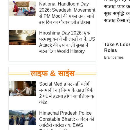
हॉलीवुड
National Handloom Day
सप्ताह प्यार 
2026: Swadeshi Movement
फिल्म समीक्षा
सुख-समृद्धि क
से PM Modi की पहल तक, जानें
सप्ताह कैसा रह
Breaking
इस दिन का गौरवशाली इतिहास
News
Hiroshima Day 2026: एक
लाइफस्टाइल
परमाणु बम ने ली लाखों जानें, US
Attack की उस काली सुबह ने
टेक्नॉलॉजी
बदल दिया World History
ब्यूटी/फैशन
घरेलू नुस्खे
लाइफ & साइंस
पर्यटन स्थल
फिटनेस मंत्रा
Social Media पर नहीं चलेगी
मनमानी! नए नियम के तहत सिर्फ
रिलेशनशिप
2 घंटे में हटाना होगा आपत्तिजनक
राजनीति
कंटेंट
विश्लेषण
Himachal Pradesh Police
समसामयिक
Constable Bharti: आवेदन की
आखिरी तारीख तय, EWS
मातृभूमि