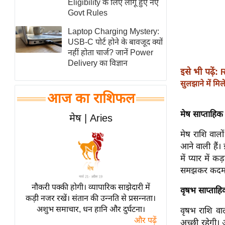
Eligibility के लिए लागू हुए नए
स्तंभ
Govt Rules
एम.
Laptop Charging Mystery:
आर.
USB-C पोर्ट होने के बावजूद क्यों
नहीं होता चार्ज? जानें Power
आई.
Delivery का विज्ञान
चाय पर
इसे भी पढ़ें:
R
समीक्षा
सुलझाने में मि
आज का राशिफल
धर्म
मेष साप्ताह
ज्योतिष
मेष | Aries
प्रभु
मेष राशि वालो
महिमा/
आने वाली हैं। 
धर्मस्थल
में प्यार मे
समझकर कदम उठा
व्रत
त्योहार
नौकरी पक्की होगी। व्यापारिक साझेदारी में
वृषभ साप्ताह
कड़ी नजर रखें। संतान की उन्नति से प्रसन्नता।
राशिफल
अशुभ समाचार, धन हानि और दुर्घटना।
वृषभ राशि वाल
विशेष
और पढ़ें
अच्छी रहेगी। 