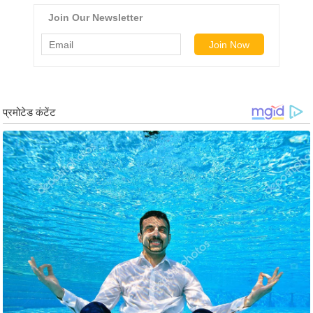
ड
हॉ
ली
वु
ड
फि
ल्म
स
मी
क्षा
B
r
e
a
k
i
n