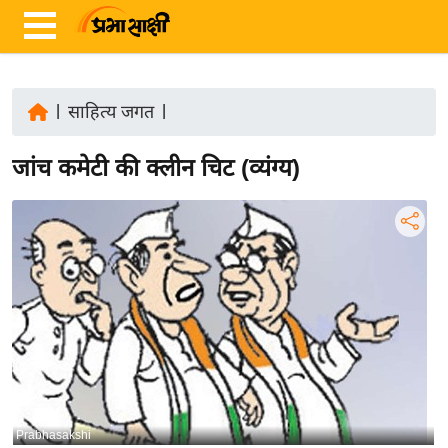
|
साहित्य जगत
|
ता
जांच कमेटी की क्लीन चिट (व्यंग्य)
ज़ा
ख
ब
र
रा
ष्ट्री
य
अं
त
र्रा
Prabhasakshi
ष्ट्री