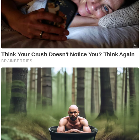
आ
र
.
आ
ई
.
चा
य
प
र
स
मी
क्षा
ध
र्म
ज्यो