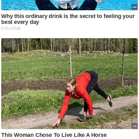
g
N
e
w
s
ला
इ
फ
स्टा
इ
ल
टे
क्नॉ
लॉ
जी
ब्यू
टी