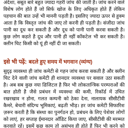
ख्सि
अंदेशा, सबूत बारे बहुत ज्यादा गहरी जांच की जाती है। जांच करने वाले
विशेष लोग होते हैं जो सिर्फ खोज के लिए अधिकृत होते हैं लेकिन
य
पहचान की बात उन्हें भी माननी पड़ती है। इसलिए ज्यादा ऊपर से हुक्म
त
आता है कि विस्तृत जांच की जाए तो करनी ही पड़ती है। संजीदा जांच
यं
पानी का दूध कर सकती है और दूध को पानी पानी करवा सकती है।
ग
कुछ लोग कहते है दूध और पानी ही नहीं कॉकटेल भी कर सकती है।
इं
क्लीन चिट किसी को यूं ही नहीं दी जा सकती।
डि
या
इसे भी पढ़ें:
बदले हुए समय में भगवान (व्यंग्य)
सा
सुदृढ़ व्यवस्था ही जांच कमेटी से गहन जांच करवा सकती है और क्लीन
हि
चिट देने वाली जांच कमेटी ही शानदार व्यवस्था पर सवाल उठा सकती
त्य
है। अब सब कुछ नया डिजिटल है फिर भी लोकतान्त्रिक परम्पराओं की
ज
बात होती है जैसे प्रबंधन में व्यवस्था की कमी, रिकॉर्ड में उचित
ग
रखरखाव न होना, गलत कम्पनी को ठेका देना, नालायक सीसीटीवी
त
कैमरे, बेचारी संदिग्ध भूमिकाएं, बढ़ती भीड़। हर जांच कमेटी सिफारिश
ऑ
ज़रूर करती है कि संस्था का पुनर्गठन हो, प्रबंधन के लिए पेशेवर लोगों
टो
को लाएं, हर सप्ताह ईमानदार ऑडिट किया जाए, सीसीटीवी की मरम्मत
व
करवाते रहें। इसमें कुछ काम तो असंभव ही होते हैं फिर भी करने को