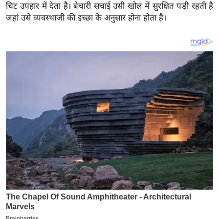
य
चिट उपहार में देता है। बेचारी सचाई उसी खोल में सुरक्षित पड़ी रहती है
ब
जहां उसे व्यवस्थाजी की इच्छा के अनुसार होना होता है।
ज
ट
खे
ल
क्रि
के
ट
I
P
L
2
0
2
6
क्रा