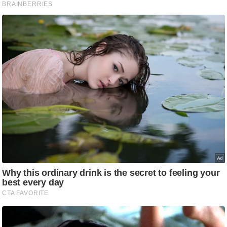
/
फै
श
न
घ
रे
लू
नु
स्खे
प
र्य
ट
न
स्थ
ल
फि