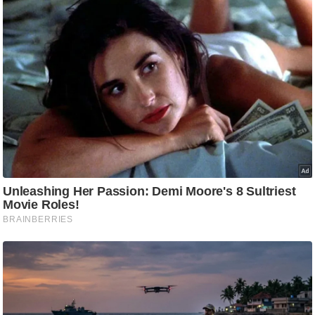
ट
ने
स
मं
त्रा
रि
ले
श
न
शि
प
रा
ज
नी
ति
वि
श्ले