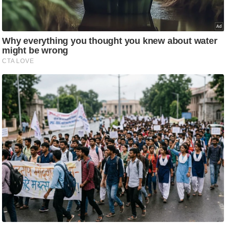
ति
ष
प्र
भु
म
हि
मा
/
ध
र्म
स्थ
ल
व्र
त
त्यो
हा
र