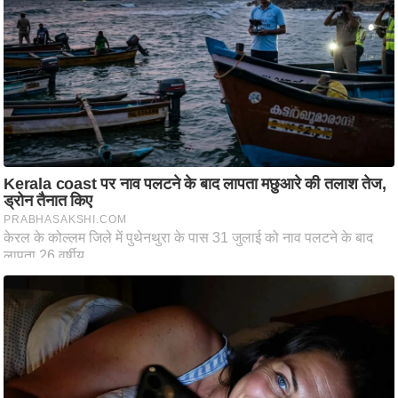
ष
ण
स
म
सा
म
यि
क
मा
तृ
भू
मि
स्तं
भ
ए
म
.