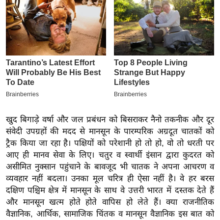
इ
म
ई
-
पे
प
र
मि
सा
खुद बिगाड़े वर्षा और जल प्रबंधन को बिसराकर नैनो तकनीक और दूर
संवेदी उपग्रहों की मदद से मानसून के पारम्परिक अग्रदूत चातकों को
ल
ट्रैक किया जा रहा है। पक्षियों को परेशानी हो तो हो, वो तो धरती पर
आए ही मानव सेवा के लिए। चतुर व स्वार्थी इंसान द्वारा कुदरत को
बे
असीमित नुक्सान पहुंचाने के बावजूद भी चातक ने अपना आचरण व
मि
व्यवहार नहीं बदला। उनका मूल चरित्र ही ऐसा नहीं है। वे हर बरस
सा
दक्षिण पश्चिम क्षेत्र में मानसून के साथ वे उत्तरी भारत में दस्तक देते हैं
ल
और मानसून खत्म होते होते वापिस हो लेते हैं। क्या राजनीतिक
श
वैज्ञानिक, आर्थिक, सामाजिक चिंतक व मानसून वैज्ञानिक इस बात को