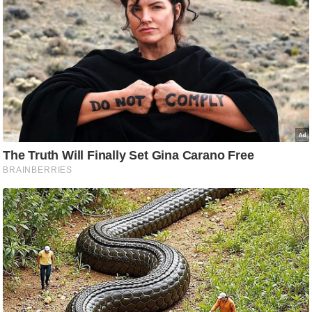
/
फै
श
न
घ
रे
लू
नु
स्खे
प
र्य
ट
न
स्थ
ल
फि