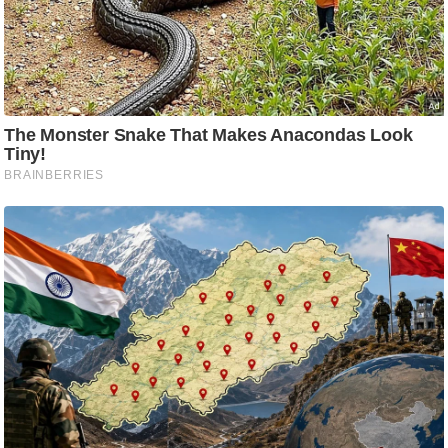
ट
ने
स
मं
त्रा
रि
ले
श
न
शि
प
रा
ज
नी
ति
वि
श्ले