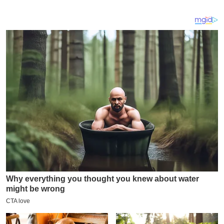
य
ब
ज
ट
खे
ल
क्रि
के
ट
I
P
L
2
0
2
6
क्रा