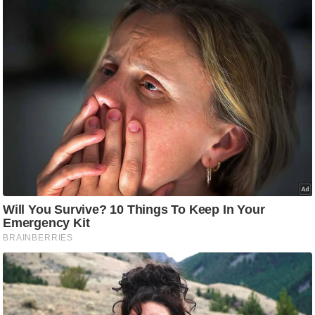
g
N
e
w
s
ला
इ
फ
स्टा
इ
ल
टे
क्नॉ
लॉ
जी
ब्यू
टी