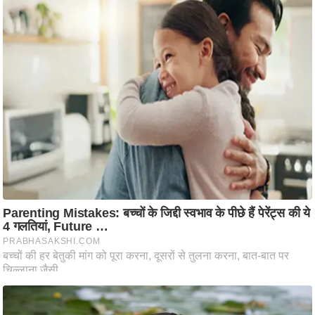
ति
ष
प्र
भु
म
हि
मा
/
ध
र्म
स्थ
ल
व्र
त
त्यो
हा
र