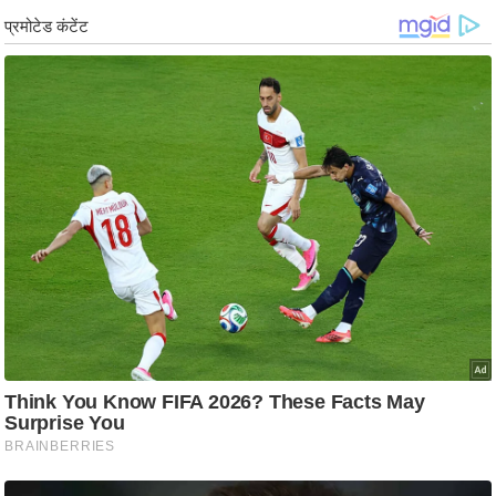
ड
हॉ
ली
वु
ड
फि
ल्म
स
मी
क्षा
B
r
e
a
k
i
n