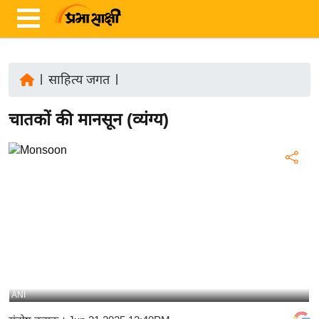
|
साहित्य जगत
|
ता
चातकों की मानसून (व्यंग्य)
ज़ा
ख
ब
र
रा
ष्ट्री
य
अं
त
ANI
र्रा
ष्ट्री