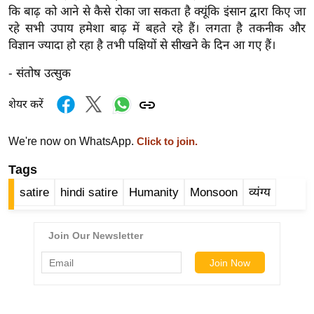
र्ल्ड
कि बाढ़ को आने से कैसे रोका जा सकता है क्यूंकि इंसान द्वारा किए जा
रहे सभी उपाय हमेशा बाढ़ में बहते रहे हैं। लगता है तकनीक और
न्यू
विज्ञान ज्यादा हो रहा है तभी पक्षियों से सीखने के दिन आ गए हैं।
ज
ब्री
- संतोष उत्सुक
फ
शेयर करें
म
नो
We're now on WhatsApp.
Click to join.
रं
ज
Tags
न
satire
hindi satire
Humanity
Monsoon
व्यंग्य
ज
ग
त
बॉ
ली
वु