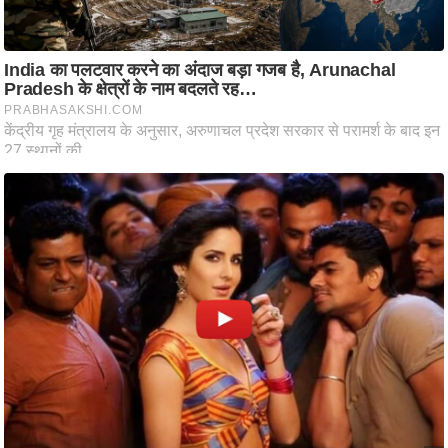
ष
ण
स
म
सा
म
यि
क
मा
तृ
भू
मि
स्तं
भ
ए
म
.