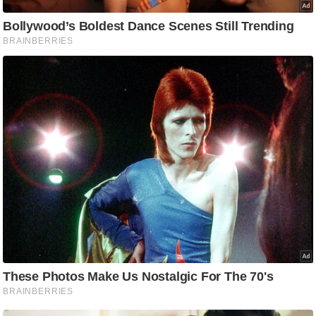
आ
र
.
आ
ई
.
चा
य
प
र
स
मी
क्षा
ध
र्म
ज्यो