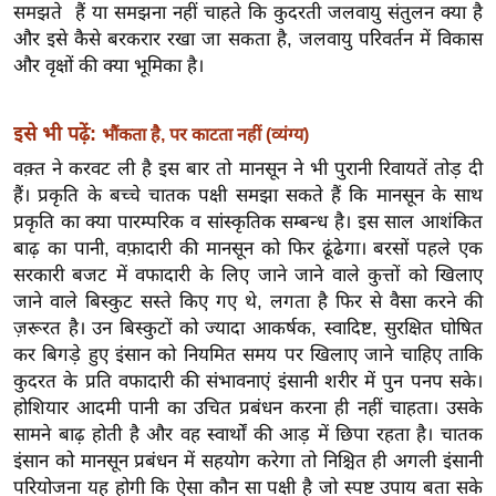
ख्सि
समझते हैं या समझना नहीं चाहते कि कुदरती जलवायु संतुलन क्या है
य
और इसे कैसे बरकरार रखा जा सकता है, जलवायु परिवर्तन में विकास
त
और वृक्षों की क्या भूमिका है।
यं
ग
इसे भी पढ़ें:
भौंकता है, पर काटता नहीं (व्यंग्य)
इं
वक़्त ने करवट ली है इस बार तो मानसून ने भी पुरानी रिवायतें तोड़ दी
डि
हैं। प्रकृति के बच्चे चातक पक्षी समझा सकते हैं कि मानसून के साथ
या
प्रकृति का क्या पारम्परिक व सांस्कृतिक सम्बन्ध है। इस साल आशंकित
बाढ़ का पानी, वफ़ादारी की मानसून को फिर ढूंढेगा। बरसों पहले एक
सा
सरकारी बजट में वफादारी के लिए जाने जाने वाले कुत्तों को खिलाए
हि
जाने वाले बिस्कुट सस्ते किए गए थे, लगता है फिर से वैसा करने की
त्य
ज़रूरत है। उन बिस्कुटों को ज्यादा आकर्षक, स्वादिष्ट, सुरक्षित घोषित
ज
कर बिगड़े हुए इंसान को नियमित समय पर खिलाए जाने चाहिए ताकि
ग
कुदरत के प्रति वफादारी की संभावनाएं इंसानी शरीर में पुन पनप सके।
त
होशियार आदमी पानी का उचित प्रबंधन करना ही नहीं चाहता। उसके
ऑ
सामने बाढ़ होती है और वह स्वार्थों की आड़ में छिपा रहता है। चातक
टो
इंसान को मानसून प्रबंधन में सहयोग करेगा तो निश्चित ही अगली इंसानी
व
परियोजना यह होगी कि ऐसा कौन सा पक्षी है जो स्पष्ट उपाय बता सके