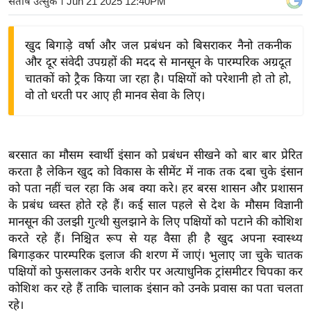
संतोष उत्सुक
। Jun 21 2025 12:40PM
य
बि
खुद बिगाड़े वर्षा और जल प्रबंधन को बिसराकर नैनो तकनीक
ज़
और दूर संवेदी उपग्रहों की मदद से मानसून के पारम्परिक अग्रदूत
ने
चातकों को ट्रैक किया जा रहा है। पक्षियों को परेशानी हो तो हो,
स
वो तो धरती पर आए ही मानव सेवा के लिए।
उ
द्यो
ग
बरसात का मौसम स्वार्थी इंसान को प्रबंधन सीखने को बार बार प्रेरित
ज
करता है लेकिन खुद को विकास के सीमेंट में नाक तक दबा चुके इंसान
ग
को पता नहीं चल रहा कि अब क्या करे। हर बरस शासन और प्रशासन
त
के प्रबंध ध्वस्त होते रहे हैं। कई साल पहले से देश के मौसम विज्ञानी
मानसून की उलझी गुत्थी सुलझाने के लिए पक्षियों को पटाने की कोशिश
वि
करते रहे हैं। निश्चित रूप से यह वैसा ही है खुद अपना स्वास्थ्य
शे
बिगाड़कर पारम्परिक इलाज की शरण में जाएं। भुलाए जा चुके चातक
ष
पक्षियों को फुसलाकर उनके शरीर पर अत्याधुनिक ट्रांसमीटर चिपका कर
ज्ञ
कोशिश कर रहे हैं ताकि चालाक इंसान को उनके प्रवास का पता चलता
रा
रहे।