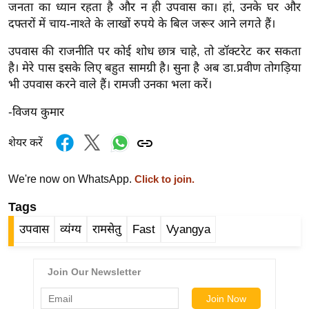
g
जनता का ध्यान रहता है और न ही उपवास का। हां, उनके घर और
N
दफ्तरों में चाय-नाश्ते के लाखों रुपये के बिल जरूर आने लगते हैं।
e
उपवास की राजनीति पर कोई शोध छात्र चाहे, तो डॉक्टरेट कर सकता
w
है। मेरे पास इसके लिए बहुत सामग्री है। सुना है अब डा.प्रवीण तोगड़िया
s
भी उपवास करने वाले हैं। रामजी उनका भला करें।
ला
-विजय कुमार
इ
फ
शेयर करें
स्टा
इ
We're now on WhatsApp.
Click to join.
ल
Tags
टे
क्नॉ
उपवास
व्यंग्य
रामसेतु
Fast
Vyangya
लॉ
जी
ब्यू
टी