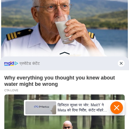
S
O
u
r
T
e
a
m
प्रमोटेड कंटेंट
E
x
Why everything you thought you knew about
p
water might be wrong
e
CTA LOVE
r
t
डिजिटल सुरक्षा पर जोर: MeitY ने
P
Meta को दिया निर्देश, कंटेंट मॉडरेशन
मजबूत करे
a
n