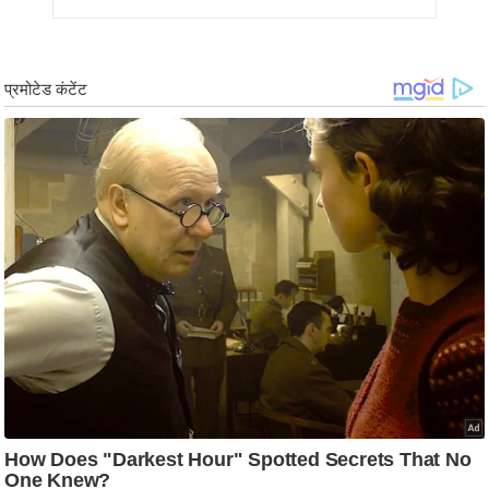
/
फै
श
न
घ
रे
लू
नु
स्खे
प
र्य
ट
न
स्थ
ल
फि