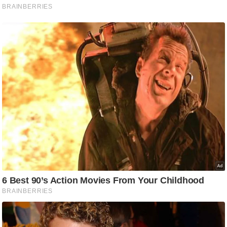
ट
ने
स
मं
त्रा
रि
ले
श
न
शि
प
रा
ज
नी
ति
वि
श्ले