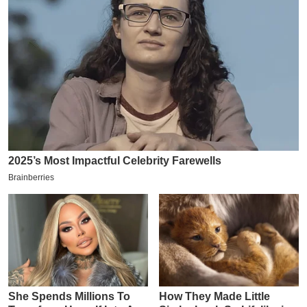
य
ब
ज
ट
खे
ल
क्रि
के
ट
I
P
L
2
0
2
6
क्रा