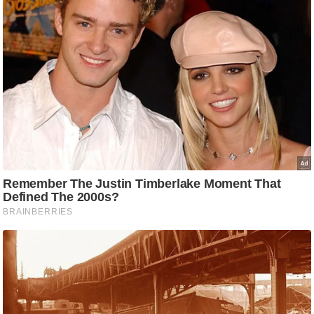
ष
ण
स
म
सा
म
यि
क
मा
तृ
भू
मि
स्तं
भ
ए
म
.