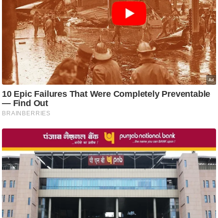
आ
र
.
आ
ई
.
चा
य
प
र
स
मी
क्षा
ध
र्म
ज्यो