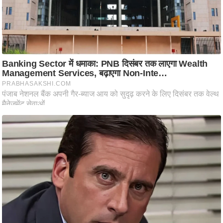
ति
ष
प्र
भु
म
हि
मा
/
ध
र्म
स्थ
ल
व्र
त
त्यो
हा
र