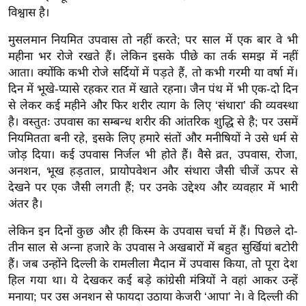
ख्सि
विश्वास है।
य
मुसलमान नियमित उपवास तो नहीं करते; पर साल में एक बार वे भी
त
महीना भर रोजे रखते हैं। लेकिन इसके पीछे का तर्क समझ में नहीं
यं
आता। क्योंकि कभी रोजे सर्दियों में पड़ते हैं, तो कभी गरमी या वर्षा में।
ग
दिन में भूखे-प्यासे रहकर रात में खाते रहना। जैन पंथ में भी एक-दो दिन
इं
से लेकर कई महीने और फिर शरीर त्याग के लिए ‘संथारा’ की व्यवस्था
डि
है। वस्तुतः उपवास का सम्बन्ध शरीर की आंतरिक शुद्धि से है; पर उसमें
या
नियमितता बनी रहे, इसके लिए हमारे संतों और मनीषियों ने उसे धर्म से
सा
जोड़ दिया। कई उपवास निर्जल भी होते हैं। वैसे व्रत, उपवास, रोजा,
अनशन, भूख हड़ताल, प्रायोपवेशन और संथारा जैसी चीजें ऊपर से
हि
देखने पर एक जैसी लगती हैं; पर उनके उद्देश्य और व्यवहार में भारी
त्य
अंतर है।
ज
ग
लेकिन इन दिनों कुछ और ही किस्म के उपवास चर्चा में हैं। पिछले दो-
त
तीन साल से अन्ना हजारे के उपवास ने अखबारों में बहुत सुर्खियां बटोरी
ऑ
हैं। जब उन्होंने दिल्ली के रामलीला मैदान में उपवास किया, तो पूरा देश
हिल गया था। ये देखकर कई बड़े कांग्रेसी मंत्रियों ने वहां आकर उन्हें
टो
मनाया; पर उस अनशन से फायदा उठाया केजरी ‘आपा’ ने। वे दिल्ली की
व