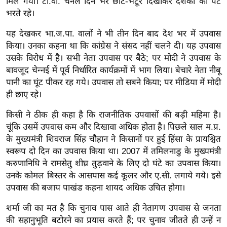
ड
मिल गया। टी.वी. चैनल दिन भर छोटे-भटूरे दिखाकर दर्शकों का पेट
भरते रहे।
हॉ
ली
यह देखकर भा.ज.पा. वालों ने भी तीन दिन बाद देश भर में उपवास
वु
किया। उनका कहना था कि कांग्रेस ने संसद नहीं चलने दी। यह उपवास
ड
उसके विरोध में है। सभी नेता उपवास पर बैठे; पर मोदी ने उपवास के
बावजूद चेन्नई में पूर्व निर्धारित कार्यक्रमों में भाग लिया। बेचारे नेता नीबू
फि
पानी का घूंट पीकर रह गये। उपवास तो सबने किया; पर मीडिया में मोदी
ल्म
ही छाए रहे।
स
मी
किसी ने ठीक ही कहा है कि राजनीतिक उपवासों की बड़ी महिमा है।
क्षा
चूंकि उसमें उपवास कम और दिखावा अधिक होता है। पिछले साल म.प्र.
B
के मुख्यमंत्री शिवराज सिंह चौहान ने किसानों पर हुई हिंसा के प्रायश्चित
स्वरूप दो दिन का उपवास किया था। 2007 में तमिलनाडु के मुख्यमंत्री
r
करुणानिधि ने रामसेतु शीघ्र तुड़वाने के लिए दो घंटे का उपवास किया।
e
उनके कोमल बिस्तर के आसपास कई कूलर और ए.सी. लगाये गये। इसे
a
उपवास की बजाय पाखंड कहना शायद अधिक उचित होगा।
k
i
शर्मा जी का मत है कि चुनाव पास आते ही नेतागण उपवास से जनता
n
की सहानुभूति बटोरने का प्रयास करते हैं; पर चुनाव जीतते ही उन्हें न