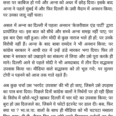
सत्ता पर काबिज हो गये और अन्ना को अधर में छोड़ दिया। इसके बाद
र्ल्ड
अन्ना ने पहले मुंबई में और फिर दिल्ली के उसी मैदान में अनशन किया;
न्यू
पर उनका जादू नहीं चला।
ज
असल में अन्ना का दिल्ली में पहला अनशन ‘केजरीवाल एंड पार्टी’ द्वारा
ब्री
प्रायोजित था। इस बात को सीधे और सच्चे अन्ना समझ नहीं पाए; पर
फ
इस बार ऐसा नहीं हुआ। लोग मोदी से कुछ नाराज भले ही हों; पर उनके
म
विरोधी नहीं हैं। अन्ना के बाद बाबा रामदेव ने भी अनशन किया; पर
नो
कांग्रेस सरकार ने आधी रात में उन्हें डंडे मारकर भगा दिया। फिर तो
रं
बाबा ने सरकार को उखाड़ने का संकल्प ले लिया और उसे पूरा करके ही
ज
माने। दिल्ली आने से पहले मोदी ने भी अमदाबाद में तीन दिन सद्भावना
न
उपवास किया था। मीडिया वाले सद्भावना को तो भूल गये; पर मुल्ला
ज
टोपी न पहनने को आज तक गाते रहते हैं।
ग
अब कुछ चर्चा उस ‘भरपेट उपवास’ की भी हो जाए, जिसने उसे उपहास
त
का पात्र बना दिया। पिछले दिनों कांग्रेस वालों ने निर्धनों पर हो रही हिंसा
बॉ
के विरोध में छोले-भटूरे खाकर दिल्ली में चार घंटे का उपवास किया; पर
ली
बुरा हो उस दिलजले का, जिसने ये फोटो इंटरनेट पर डाल दी। बस, फिर
वु
क्या था ? भा.ज.पा. वालों के साथ ही मीडिया को भी चटपटा मसाला