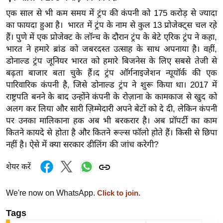
/
एक साल से भी कम समय में ट्रंप की कंपनी को 175 करोड़ से ज्यादा
फै
का फायदा हुआ है। भारत में ट्रंप के नाम से कुल 13 प्रोजेक्ट्स चल रहे
श
हैं। पुणे में एक प्रोजेक्ट के लॉन्च के दौरान ट्रंप के बेटे एरिक ट्रंप ने कहा,
न
भारत ने हमारे ब्रांड को जबरदस्त उत्साह के साथ अपनाया है। वहीं,
डोनाल्ड ट्रंप जूनियर भारत को हमारे बिजनेस के लिए सबसे तेजी से
घ
बढ़ता बाजार बता चुके हैं।द ट्रंप ऑर्गनाइजेशन न्यूयॉर्क की एक
रे
पारिवारिक कंपनी है, जिसे डोनाल्ड ट्रंप ने शुरू किया था। 2017 में
लू
राष्ट्रपति बनने के बाद उन्होंने कंपनी के रोज़ाना के कामकाज से खुद को
नु
अलग कर लिया और सारी ज़िम्मेदारी अपने बेटों को दे दी, लेकिन कंपनी
स्खे
पर उनका मालिकाना हक अब भी बरकरार है। अब प्रॉपर्टी का काम
प
कितने कायदे से होता है और कितने रूल्स फॉलो होते हैं। किसी से छिपा
र्य
नहीं है। ऐसे में क्या सरकार डीलिंग की जांच करेगी?
ट
शेयर करें
न
स्थ
We're now on WhatsApp.
Click to join.
ल
फि
Tags