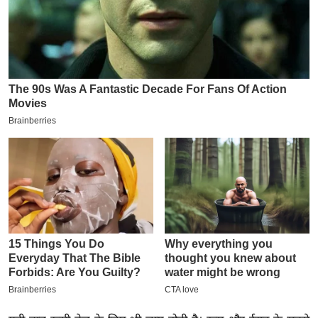
ख्सि
य
त
यं
ग
इं
डि
या
सा
हि
त्य
ज
ग
त
ऑ
टो
व