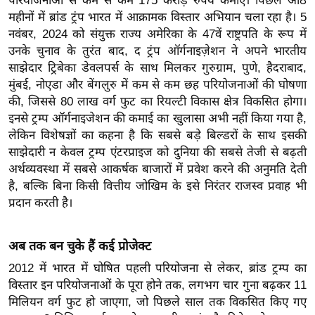
ड
परियोजनाओं से कम से कम 175 करोड़ रुपये कमाए। पिछले आठ
महीनों में ब्रांड ट्रंप भारत में आक्रामक विस्तार अभियान चला रहा है। 5
हॉ
नवंबर, 2024 को संयुक्त राज्य अमेरिका के 47वें राष्ट्रपति के रूप में
ली
उनके चुनाव के तुरंत बाद, द ट्रंप ऑर्गनाइज़ेशन ने अपने भारतीय
वु
साझेदार ट्रिबेका डेवलपर्स के साथ मिलकर गुरुग्राम, पुणे, हैदराबाद,
ड
मुंबई, नोएडा और बेंगलुरु में कम से कम छह परियोजनाओं की घोषणा
फि
की, जिससे 80 लाख वर्ग फुट का रियल्टी विकास क्षेत्र विकसित होगा।
ल्म
इनसे ट्रम्प ऑर्गनाइजेशन की कमाई का खुलासा अभी नहीं किया गया है,
स
लेकिन विशेषज्ञों का कहना है कि सबसे बड़े बिल्डरों के साथ इसकी
साझेदारी न केवल ट्रम्प एंटरप्राइज को दुनिया की सबसे तेजी से बढ़ती
मी
अर्थव्यवस्था में सबसे आकर्षक बाजारों में प्रवेश करने की अनुमति देती
क्षा
है, बल्कि बिना किसी वित्तीय जोखिम के इसे निरंतर राजस्व प्रवाह भी
B
प्रदान करती है।
r
e
अब तक बन चुके हैं कई प्रोजेक्ट
a
k
2012 में भारत में घोषित पहली परियोजना से लेकर, ब्रांड ट्रम्प का
i
विस्तार इन परियोजनाओं के पूरा होने तक, लगभग चार गुना बढ़कर 11
मिलियन वर्ग फुट हो जाएगा, जो पिछले साल तक विकसित किए गए
n