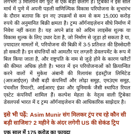
लगभग 3 मिलियन वर्ग फुट से एक बड़ी छलांग है। ट्रिबेका ने इस साल
g
मार्च में पुणे में अपनी पहली वाणिज्यिक विकास परियोजना के शुभारंभ
N
के दौरान बताया कि इन नए उपक्रमों से कम से कम 15,000 करोड़
e
रुपये की अनुमानित बिक्री क्षमता है। ट्रम्प ऑर्गनाइज़ेशन सीधे निर्माण में
w
निवेश नहीं करता है। यह अपने ब्रांड को अग्रिम लाइसेंस शुल्क या
s
विकास शुल्क के लिए उधार देता है, जो निर्माण से जुड़ा हो सकता है या,
ला
ज़्यादातर मामलों में, परियोजना की बिक्री में 3-5 प्रतिशत की हिस्सेदारी
इ
हो सकती है। इन संपत्तियों को आमतौर पर लग्ज़री डेवलपमेंट के रूप में
फ
बिल किया जाता है, और राष्ट्रपति के नाम से जुड़े होने के कारण फ्लैटों
स्टा
की कीमत अधिक होती है। भारत में इन परियोजनाओं को क्रियान्वित
करने वालों में मुकेश अंबानी की रिलायंस इंडस्ट्रीज लिमिटेड
इ
(आरआईएल) जैसी बड़ी कंपनियाँ और लोढ़ा समूह, एम3एम समूह,
ल
पंचशील रियल्टी, आईआरए इंफ्रा और यूनिमार्क जैसी स्थापित रियल
टे
एस्टेट कंपनियाँ शामिल हैं। कल्पेश मेहता के नेतृत्व वाली ट्रिबेका
क्नॉ
डेवलपर्स भारत में द ट्रम्प ऑर्गनाइजेशन की आधिकारिक साझेदार है।
लॉ
इसे भी पढ़ें:
जी
Asim Munir संग मिलकर ट्रंप रच रहे कौन सी
बड़ी साजिश? 2 महीने के अंदर लगेगी US की सेकंड ट्रिप
ब्यू
टी
एक साल में 175 करोड़ का फायदा