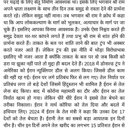
य
पर चढ़ाई के लिए सेतु निर्माण आवश्‍यक था। इसके लिए भगवान श्री राम
अपने भ्राता लक्ष्‍मण के साथ तीन दिन तक समुद्र से रास्‍ता देने की प्रार्थना
ब
करते रहे। लेकिन समुद्र नहीं माना। तब भगवान श्री राम ने क्रोध में कहा
ज
था कि आप लोककल्याण के मार्ग को भूलकर, अत्याचार के मार्ग पर जा
ट
चुके हैं। इसलिए आपका विनाश आवश्यक है। उनके ऐसा निश्चय करते ही
खे
समुद्र देवता थर-थर कांपने लगते हैं तथा प्रभु श्री राम से शांत होने की
ल
प्रार्थना करते हैं। ताकत के बल पर शांति लाने की बात ट्रंप भी अक्सर
करते नजर आते हैं। लेकिन ट्रंप की इस नीति में थोड़ा विरोधाभास
क्रि
इसलिए भी नजर आता है क्योंकि ताकत के बल पर वो जब किसी को
के
डरा या झुका नहीं पाते तो मुद्दा ही बदल देते हैं। 2018 में डोनाल्ड ट्रंप ने
ट
अमेरिका को ईरान न्यूक्लियर डील से अलग किया। जिससे डील काम
I
की नहीं रह गई। ईरान पर लगे प्रतिबंध फिर से लग गए। तेल निर्यात पर
P
प्रतिबंध लगा तो बड़े देशों जिसमें हिंदुस्तान भी शामिल है ईरान से तेल
L
लेना बंद किया। बाद में कोरोना महामारी का दौर और ईरान का तेल
2
निर्यात खत्म हो गया। लेकिन धीरे धीरे ईरान ने इससे तेल बेचने का
0
तरीका निकाला। ईरान ने नार्थ कोरिया को तेल दिया और बदले में
2
हथियार लिए। 2024 में ईरान के तेल मंत्री ने कहा कि उनका देश 17
6
देशों को तेल बेचता है। ईरानी तेल का सबसे बड़ा आयातक इन दिनों
चीन है। चीन इन दिनों अपने तेल खरीद का लगभग 15 प्रतिशत ईरान से
क्रा