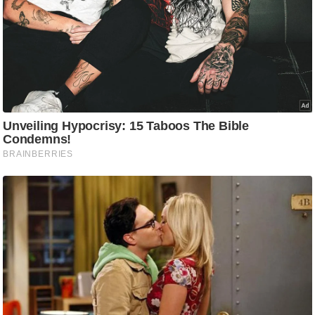
ष
ण
स
म
सा
म
यि
क
मा
तृ
भू
मि
स्तं
भ
ए
म
.