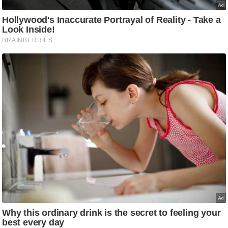
ति
ष
प्र
भु
म
हि
मा
/
ध
र्म
स्थ
ल
व्र
त
त्यो
हा
र