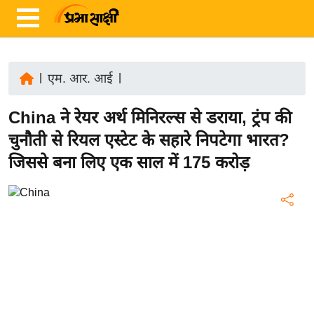
|
एम. आर. आई
|
ता
China ने रेयर अर्थ मिनिरल्स से डराया, ट्रंप की
ज़ा
ख
चुनौती से रियल एस्टेट के सहारे निपटेगा भारत?
ब
जिससे बना लिए एक साल में 175 करोड़
र
रा
ष्ट्री
य
अं
त
र्रा
ष्ट्री