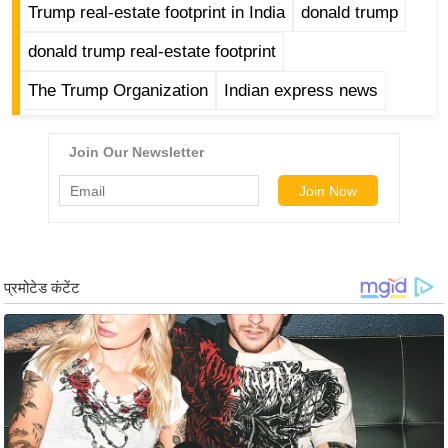
ट
Trump real-estate footprint in India
donald trump
ने
donald trump real-estate footprint
स
मं
The Trump Organization
Indian express news
त्रा
रि
ले
श
न
शि
प
रा
ज
नी
ति
वि
श्ले