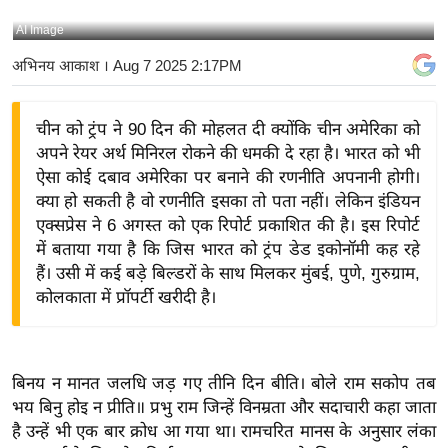
य
AI Image
बि
अभिनय आकाश
। Aug 7 2025 2:17PM
ज़
ने
चीन को ट्रंप ने 90 दिन की मोहलत दी क्योंकि चीन अमेरिका को
स
अपने रेयर अर्थ मिनिरल रोकने की धमकी दे रहा है। भारत को भी
उ
ऐसा कोई दबाव अमेरिका पर बनाने की रणनीति अपनानी होगी।
द्यो
क्या हो सकती है वो रणनीति इसका तो पता नहीं। लेकिन इंडियन
ग
एक्सप्रेस ने 6 अगस्त को एक रिपोर्ट प्रकाशित की है। इस रिपोर्ट
ज
में बताया गया है कि जिस भारत को ट्रंप डेड इकोनॉमी कह रहे
ग
हैं। उसी में कई बड़े बिल्डरों के साथ मिलकर मुंबई, पुणे, गुरुग्राम,
त
कोलकाता में प्रॉपर्टी खरीदी है।
वि
शे
ष
बिनय न मानत जलधि जड़ गए तीनि दिन बीति। बोले राम सकोप तब
ज्ञ
भय बिनु होइ न प्रीति॥ प्रभु राम जिन्हें विनम्रता और सदाचारी कहा जाता
रा
है उन्हें भी एक बार क्रोध आ गया था। रामचरित मानस के अनुसार लंका