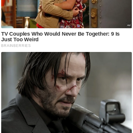
आ
र
.
आ
ई
.
चा
य
प
र
स
मी
क्षा
ध
र्म
ज्यो