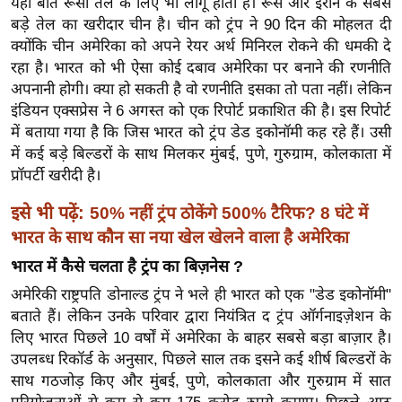
यही बात रूसी तेल के लिए भी लागू होती है। रूस और ईरान के सबसे
र्ल्ड
बड़े तेल का खरीदार चीन है। चीन को ट्रंप ने 90 दिन की मोहलत दी
न्यू
क्योंकि चीन अमेरिका को अपने रेयर अर्थ मिनिरल रोकने की धमकी दे
ज
रहा है। भारत को भी ऐसा कोई दबाव अमेरिका पर बनाने की रणनीति
ब्री
अपनानी होगी। क्या हो सकती है वो रणनीति इसका तो पता नहीं। लेकिन
इंडियन एक्सप्रेस ने 6 अगस्त को एक रिपोर्ट प्रकाशित की है। इस रिपोर्ट
फ
में बताया गया है कि जिस भारत को ट्रंप डेड इकोनॉमी कह रहे हैं। उसी
म
में कई बड़े बिल्डरों के साथ मिलकर मुंबई, पुणे, गुरुग्राम, कोलकाता में
नो
प्रॉपर्टी खरीदी है।
रं
ज
इसे भी पढ़ें:
50% नहीं ट्रंप ठोकेंगे 500% टैरिफ? 8 घंटे में
न
भारत के साथ कौन सा नया खेल खेलने वाला है अमेरिका
ज
भारत में कैसे चलता है ट्रंप का बिज़नेस ?
ग
अमेरिकी राष्ट्रपति डोनाल्ड ट्रंप ने भले ही भारत को एक "डेड इकोनॉमी"
त
बताते हैं। लेकिन उनके परिवार द्वारा नियंत्रित द ट्रंप ऑर्गनाइज़ेशन के
बॉ
लिए भारत पिछले 10 वर्षों में अमेरिका के बाहर सबसे बड़ा बाज़ार है।
ली
उपलब्ध रिकॉर्ड के अनुसार, पिछले साल तक इसने कई शीर्ष बिल्डरों के
वु
साथ गठजोड़ किए और मुंबई, पुणे, कोलकाता और गुरुग्राम में सात