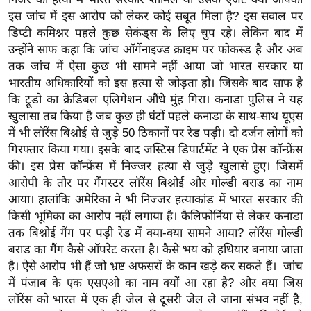
य
इस जांच में इस आरोप को लेकर कोई सबूत मिला है? इस सवाल पर
ब
डिप्टी कमिश्नर पहले कुछ सेकंड्स के लिए चुप रहे। लेकिन बाद में
ज
उन्होंने साफ कहा कि जांच ऑर्गेनाइज्ड क्राइम पर फोकस्ड है और अब
ट
तक जांच में ऐसा कुछ भी सामने नहीं आया जो भारत सरकार या
खे
भारतीय अधिकारियों को इस हत्या से जोड़ता हो। जिसके बाद साफ है
कि ट्रूडो का क्रेडिबल एलिगेशन औंधे मुंह गिरा।
कनाडा पुलिस ने यह
ल
खुलासा तब किया है जब कुछ ही घंटों पहले कनाडा के साथ-साथ यूएस
क्रि
में भी लॉरेंस बिश्नोई से जुड़े 50 ठिकानों पर रेड पड़ी। दो दर्जन लोगों को
के
गिरफ्तार किया गया। इसके बाद जस्टिस डिपार्टमेंट ने एक प्रेस कॉन्फ्रेंस
ट
की। इस प्रेस कॉन्फ्रेंस में निज्जर हत्या से जुड़े खुलासे हुए। जिसमें
I
आरोपी के तौर पर गैंगस्टर लॉरेंस बिश्नोई और गोल्डी बराड का नाम
P
आया। हालांकि अमेरिका ने भी निज्जर हत्याकांड में भारत सरकार की
L
किसी भूमिका का आरोप नहीं लगाया है। कैलिफोर्निया से लेकर कनाडा
तक बिश्नोई गैंग पर पड़ी रेड में क्या-क्या सामने आया? लॉरेंस गोल्डी
2
बराड का गैंग कैसे ऑपरेट करता है। कैसे भय को हथियार बनाया जाता
0
है। ऐसे आरोप भी हैं जो भ्रष्ट अफसरों के कान खड़े कर सकते हैं। जांच
2
में पंजाब के एक एसएओ का नाम क्यों आ रहा है? और क्या जिस
6
लॉरेंस को भारत में एक ही जेल से दूसरी जेल ले जाना संभव नहीं है,
क्रा