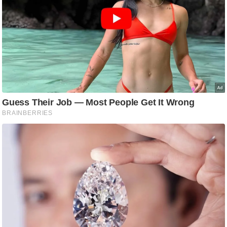
ति
ष
प्र
भु
म
हि
मा
/
ध
र्म
स्थ
ल
व्र
त
त्यो
हा
र