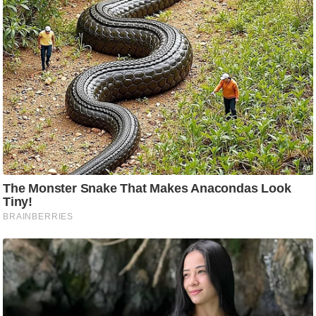
आ
र
.
आ
ई
.
चा
य
प
र
स
मी
क्षा
ध
र्म
ज्यो