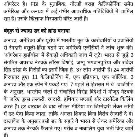
ऑपरेटर है। FBI के मुताबिक, गोल्डी बराड़ कैलिफोर्निया समेत
/
अमेरिका और कनाडा में कई गंभीर आपराधिक गतिविधियों में शामिल
फै
रहा है। उसके खिलाफ गिरफ्तारी वॉरंट जारी है।
श
न
बंदूक से ज्यादा डर को ब्रांड बनाया
घ
कनाडा, अमेरिका और यूरोप में भारतीय मूल के कारोबारियों व प्रवासियों
रे
से रंगदारी वसूली-हिंसा बढ़ने पर अमेरिकी एजेंसियों ने जांच शुरू की।
लू
'ऑपरेशन हार्डबॉल' में सैकड़ों अधिकारी जांच में जुटे। भारत से जुड़े 3
नु
संगठित अपराध नेटवर्क लॉरेंस बिश्नोई, जग्गू भगवानपुरिया और रविंदर
सिंह ढांडा के गिरोहों का इसमें जिक्र है। 37 लोग आरोपी हैं। 24 आरोपी
स्खे
गिरफ्तार हुए। 11 कैलिफोर्निया में, एक इंडियाना, एक जॉर्जिया, 3
प
कनाडा और एक स्पेन में पकड़े गए। 7 पहले से हिरासत में थे। चार्जशीट
र्य
के अनुसार, भारतीय जेलों से संचालित गिरोह विदेशों में मौजूद नेटवर्क
ट
के जरिए ड्रग्स तस्करी, रंगदारी, हथियार सप्लाई और टारगेटेड किलिंग
न
करते हैं। हर वारदात के बाद सोशल मीडिया पर जिम्मेदारी लेकर लोगों
स्थ
में डर पैदा किया जाता, ताकि अगला शिकार बिना विरोध रंगदारी दे दे।
ल
दस्तावेज के अनुसार इसी डर के सहारे ये भारत से लेकर अमेरिका और
कनाडा तक नेटवर्क फैलाते गए। गरीब व नाबालिग युवा भर्ती किए जाते
फि
हैं।