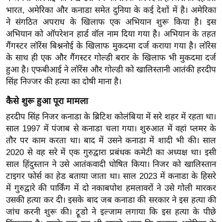
र्ल्ड
भारत, अमेरिका और कनाडा समेत दुनिया के कई देशों में है। अमेरिका
ने संगठित अपराध के खिलाफ एक अभियान शुरू किया है। इस
न्यू
अभियान को ऑपरेशन हार्ड वॉल नाम दिया गया है। अभियान के तहत
ज
गैंगस्टर लॉरेंस बिश्ननोई के खिलाफ मुकदमा दर्ज कराया गया है। लॉरेस
ब्री
के साथ ही एक और गैंगस्टर गोल्डी बरार के खिलाफ भी मुकदमा दर्ज
फ
हुआ है। एफबीआई ने लॉरेंस और गोल्डी को खालिस्तानी आतंकी हरदीप
म
सिंह निज्जर की हत्या का दोषी माना है।
नो
कैसे शुरू हुआ पूरा मामला
रं
ज
हरदीप सिंह निजर कनाडा के ब्रिटिश कोलंबिया में सरे शहर में रहता था।
साल 1997 में पंजाब से कनाडा चला गया। शुरुआत में वहां प्लमर के
न
तौर पर काम करता था। बाद में उसने कनाडा में शादी भी की। साल
ज
2020 से वह सरे में एक गुरुद्वारा प्रबंधक कमेटी का अध्यक्ष था। इसी
ग
साल हिंदुस्तान ने उसे आतंकवादी घोषित किया। निजर को खालिस्तान
त
टाइगर फोर्स का हेड बताया जाता था। साल 2023 में कनाडा के हिसरे
बॉ
में गुरुद्वारे की पार्किंग में दो नकाबपोश हमलावरों ने उसे गोली मारकर
ली
उसकी हत्या कर दी। इसके बाद जब कनाडा की सरकार ने इस हत्या की
वु
जांच करनी शुरू की। ट्रूडो ने इल्जाम लगाया कि इस हत्या के पीछे