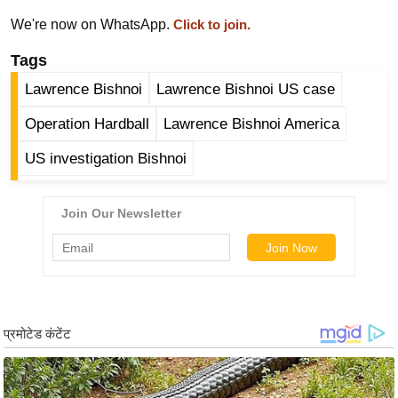
ष
We're now on WhatsApp.
Click to join.
ण
स
Tags
म
Lawrence Bishnoi
Lawrence Bishnoi US case
सा
Operation Hardball
Lawrence Bishnoi America
म
यि
US investigation Bishnoi
क
मा
तृ
भू
मि
स्तं
भ
ए
म
.