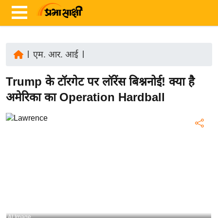
|
एम. आर. आई
|
ता
Trump के टॉरगेट पर लॉरेंस बिश्ननोई! क्या है
ज़ा
ख
अमेरिका का Operation Hardball
ब
र
रा
ष्ट्री
य
अं
त
र्रा
ष्ट्री
AI Image