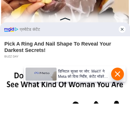
e
l
L
o
प्रमोटेड कंटेंट
k
s
Pick A Ring And Nail Shape To Reveal Your
a
Darkest Secrets!
b
BUZZ DAY
h
a
डिजिटल सुरक्षा पर जोर: MeitY ने
Meta को दिया निर्देश, कंटेंट मॉडरेशन
c
मजबूत करे
h
u
n
a
v
A