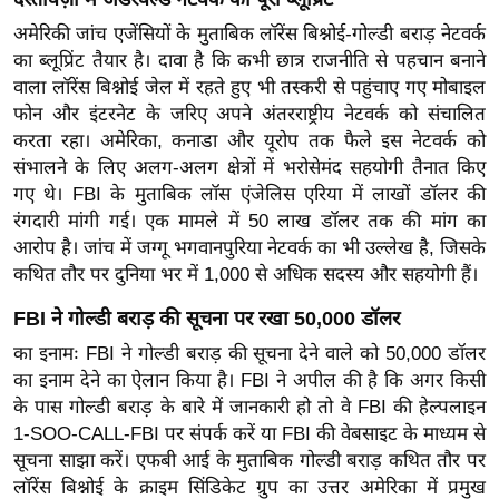
g
अमेरिकी जांच एजेंसियों के मुताबिक लॉरेंस बिश्नोई-गोल्डी बराड़ नेटवर्क
N
का ब्लूप्रिंट तैयार है। दावा है कि कभी छात्र राजनीति से पहचान बनाने
e
वाला लॉरेंस बिश्नोई जेल में रहते हुए भी तस्करी से पहुंचाए गए मोबाइल
w
फोन और इंटरनेट के जरिए अपने अंतरराष्ट्रीय नेटवर्क को संचालित
s
करता रहा। अमेरिका, कनाडा और यूरोप तक फैले इस नेटवर्क को
ला
संभालने के लिए अलग-अलग क्षेत्रों में भरोसेमंद सहयोगी तैनात किए
इ
गए थे। FBI के मुताबिक लॉस एंजेलिस एरिया में लाखों डॉलर की
फ
रंगदारी मांगी गई। एक मामले में 50 लाख डॉलर तक की मांग का
स्टा
आरोप है। जांच में जग्गू भगवानपुरिया नेटवर्क का भी उल्लेख है, जिसके
कथित तौर पर दुनिया भर में 1,000 से अधिक सदस्य और सहयोगी हैं।
इ
ल
FBI ने गोल्डी बराड़ की सूचना पर रखा 50,000 डॉलर
टे
का इनामः FBI ने गोल्डी बराड़ की सूचना देने वाले को 50,000 डॉलर
क्नॉ
का इनाम देने का ऐलान किया है। FBI ने अपील की है कि अगर किसी
लॉ
के पास गोल्डी बराड़ के बारे में जानकारी हो तो वे FBI की हेल्पलाइन
जी
1-SOO-CALL-FBI पर संपर्क करें या FBI की वेबसाइट के माध्यम से
ब्यू
सूचना साझा करें। एफबी आई के मुताबिक गोल्डी बराड़ कथित तौर पर
लॉरेंस बिश्नोई के क्राइम सिंडिकेट ग्रुप का उत्तर अमेरिका में प्रमुख
टी