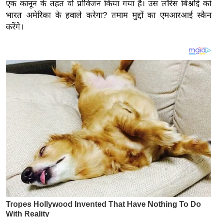
एक कानून के तहत वो प्रोविजन किया गया है। उस लॉरेंस बिश्नोई को
इ
भारत अमेरिका के हवाले करेगा? तमाम मुद्दों का एमआरआई स्कैन
म
करेंगे।
ई
-
पे
प
र
मि
सा
ल
बे
मि
सा
ल
श