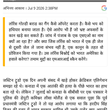
य
अभिनय आकाश
। Jul 9 2026 2:38PM
बि
ज़
लॉरेंस गोल्डी बराड का गैंग कैसे ऑपरेट करता है। कैसे भय को
ने
हथियार बनाया जाता है। ऐसे आरोप भी हैं जो भ्रष्ट अफसरों के
स
कान खड़े कर सकते हैं। जांच में पंजाब के एक एसएओ का नाम
उ
क्यों आ रहा है? और क्या जिस लॉरेंस को भारत में एक ही जेल
द्यो
से दूसरी जेल ले जाना संभव नहीं है, एक कानून के तहत वो
ग
प्रोविजन किया गया है। उस लॉरेंस बिश्नोई को भारत अमेरिका के
ज
हवाले करेगा? तमाम मुद्दों का एमआरआई स्कैन करेंगे।
ग
त
वि
जस्टिन ट्रूडो एक दिन अपनी संसद में खड़े होकर क्रेडिबल एलिगेशन
शे
समझा रहे थे। कनाडा में एक आतंकी की हत्या के पीछे भारत का हाथ
ष
बता रहे थे। लेकिन 7 जुलाई को कनाडा के सीबीसी पर एक पत्रकार ने
पुलिस की डेपुटी कमिश्नर लीसा मोलैंड से एक सवाल पूछा कि पूर्व
ज्ञ
प्रधानमंत्री जस्टिन ट्रूडो ने तो यह आरोप लगाया था कि हरदीप सिंह
रा
निजर की हत्या में भारत सरकार शामिल थी उसके एजेंट क्या आपकी