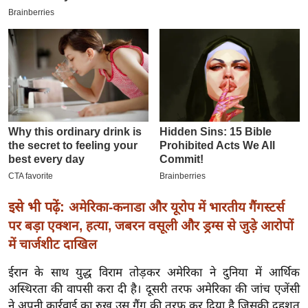
ख्सि
य
त
यं
ग
इं
डि
या
सा
हि
त्य
इसे भी पढ़ें:
अमेरिका-कनाडा और यूरोप में भारतीय गैंगस्टर्स
ज
पर बड़ा एक्शन, हत्या, जबरन वसूली और ड्रग्स से जुड़े आरोपों
ग
में चार्जशीट दाखिल
त
ऑ
ईरान के साथ युद्ध विराम तोड़कर अमेरिका ने दुनिया में आर्थिक
टो
अस्थिरता की वापसी करा दी है। दूसरी तरफ अमेरिका की जांच एजेंसी
व
ने अपनी कार्रवाई का रुख उस गैंग की तरफ कर दिया है जिसकी दहशत