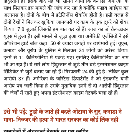
ड
हिंदुस्तान है। इसके बाद यह भी सामने आया कि कनाडा अमेरिका के
साथ मिलकर इस मामले की जांच कर रहा है क्योंकि फाइव आईएस का
हॉ
अलायंस है। दोनों के बीच में इंटेलिजेंस शेयरिंग होती है। इसी वजह से
ली
दोनों देशों ने मिलकर खुफिया जानकारी पर काम के एक दूसरे को शेयर
वु
किया। 7 8 जुलाई जिसकी हम बात कर रहे हैं। आज का जो क्रैकडाउन
ड
यूएस में हुआ है। इसी मामले से जुड़ा हुआ था। अमेरिकी एजेंसियों ने इसे
फि
ऑपरेशन हार्ड बॉल कहा। 50 से ज्यादा जगहों पर छापेमारी हुई। यूएस,
ल्म
कनाडा और यूरोप के पुलिस ने मिलकर 24 लोगों को अरेस्ट किया।
स
इनमें से 11 कैलिफोर्निया में पकड़े गए। इसलिए कैलिफोर्निया का नाम
मी
भी आ रहा है। ये सारे लोग हिंदुस्तान से जुड़े तीन बड़े इंटरनेशनल क्राइम
क्षा
सिंडिकेट से जुड़े बताए जा रहे हैं। गिरफ्तारी 24 की हुई है। लेकिन कुल
आरोपी 37 हैं। अमेरिका के जस्टिस डिपार्टमेंट ने जो इंडकमेंट यानी
B
आरोप पत्र जारी किया है उसके मुताबिक इनमें से दो आरोपी हिंदुस्तान
r
की जेलों में रहते हुए अपना इंटरनेशनल क्राइम नेटवर्क चला रहे हैं।
e
a
इसे भी पढ़ें:
k
ट्रूडो के जाते ही बदले ओटावा के सुर, कनाडा ने
i
माना- निज्जर की हत्या में भारत सरकार का कोई लिंक नहीं
n
दस्तावेज़ों में अंडरवर्ल्ड नेटवर्क का पूरा ब्लूप्रिंट