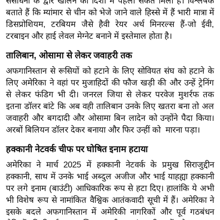
संसाधनों के द्वार खोलने की दिशा में पहला संकेत मिला है। विश्लेषक
g
बताते हैं कि म्यांमार से चीन को भेजे जाने वाले हिस्से में हैं भारी मात्रा में
N
डिसप्रोशियम, टरबियम जैसे हैवी रेयर अर्थ मिनरल्स हैं-जो ईवी,
e
टरबाइन और हाई लेवल मेग्नेट बनाने में इस्तेमाल होता है।
w
s
तालिबान, ओसामा से लेकर जवाहरी तक
ला
अफगानिस्तान से रूसियों को हटाने के लिए सोवियत संघ को हटाने के
लिए अमेरिका ने वहां पर मुजाहिदों की फौज खड़ी की और उन्हें ट्रेनिंग
इ
से लेकर फंडिग भी दी। जनरल जिया से लेकर परवेज मुशर्रफ तक
फ
इतना डॉलर बांटे कि अब वही तालिबान उनके लिए खतरा बना तो अल
स्टा
जवाहरी और बगदादी और ओसामा बिन लादेन को उन्होंने पैदा किया।
इ
अरबों बिलियन डॉलर देकर बनाया और फिर उन्हीं को मारना पड़ा।
ल
हक्कानी नेटवर्क चीफ पर घोषित इनाम हटाया
टे
क्नॉ
अमेरिका ने मार्च 2025 में हक्कानी नेटवर्क के प्रमुख सिराजुद्दीन
लॉ
हक्कानी, साथ में उनके भाई अब्दुल अजीज और भाई याहह्या हक्कानी
जी
पर लगे इनाम (बाउंटी) आधिकारिक रूप से हटा दिए। हालांकि ये अभी
भी विशेष रूप से नामांकित वैश्विक आतंकवादी सूची में हैं। अमेरिका ने
ब्यू
इसके बदले अफगानिस्तान में अमेरिकी नागरिकों और पूर्व गठबंधन
टी