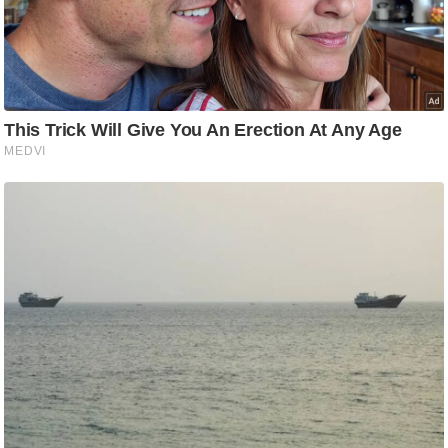
ति
ष
प्र
भु
म
हि
मा
/
ध
र्म
स्थ
ल
व्र
त
त्यो
हा
र