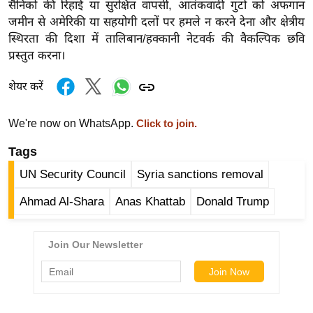
सैनिकों की रिहाई या सुरक्षित वापसी, आतंकवादी गुटों को अफगान
/
जमीन से अमेरिकी या सहयोगी दलों पर हमले न करने देना और क्षेत्रीय
फै
स्थिरता की दिशा में तालिबान/हक्कानी नेटवर्क की वैकल्पिक छवि
श
प्रस्तुत करना।
न
शेयर करें
घ
रे
We're now on WhatsApp.
लू
Click to join.
नु
Tags
स्खे
UN Security Council
Syria sanctions removal
प
र्य
Ahmad Al-Shara
Anas Khattab
Donald Trump
ट
न
स्थ
ल
फि