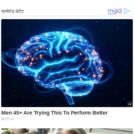
ट
ने
स
मं
त्रा
रि
ले
श
न
शि
प
रा
ज
नी
ति
वि
श्ले