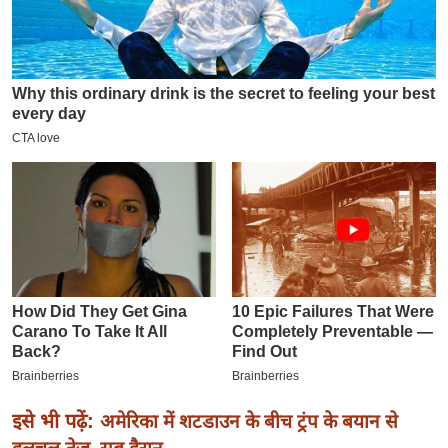
इ
म
ई
-
पे
प
र
मि
सा
ल
बे
मि
सा
ल
इसे भी पढ़ें:
अमेरिका में शटडाउन के बीच ट्रंप के बयान से
श