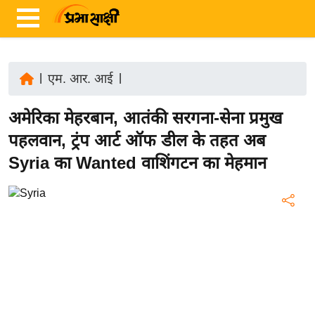
|
एम. आर. आई
|
ता
अमेरिका मेहरबान, आतंकी सरगना-सेना प्रमुख
ज़ा
ख
पहलवान, ट्रंप आर्ट ऑफ डील के तहत अब
ब
Syria का Wanted वाशिंगटन का मेहमान
र
रा
ष्ट्री
य
अं
त
र्रा
ष्ट्री