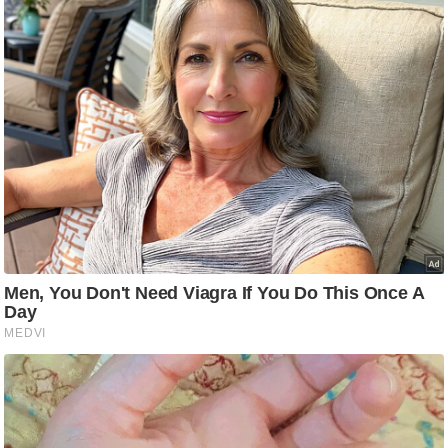
ष
ण
स
म
सा
म
यि
क
मा
तृ
भू
मि
स्तं
भ
ए
म
.