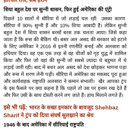
हलचल तेज, सब हैरान
ख्सि
शिया बहुल देश पर सुन्नी शासन, फिर हुई अमेरिका की एंट्री
य
त
पिछले 10 सालों में सीरिया में जो लड़ाई चल रही उसका कारण
सीरिया में 90% सुन्नी हैं और 10% शिया आबादी है। लेकिन सुन्नी
यं
बहुल देश में शिया शासन बरसों बरस तक चलता आया। जिसे कहा
ग
जाता है कि रूस की बैकिंग थी। बसर अल असद की सरकार को हटाने
इं
के लिए अमेरिका ने 2016 से इतनी रणनीति बनाई और अलसारा को
डि
हथियार दिया। वह एक एक तरह से वह चीजों को गृह युद्ध में शामिल
या
किया और फिर जो वहां की सुन्नी जो सबसे ज्यादा थे बहुमत में थे
सा
लड़ाई जारी रही। बाद में बशर अल असद को देश छोड़कर भागना पड़ा
हि
और रूस में शरण लेनी पड़ी। सीरिया में अमेरिका का मकसद पूरा हुआ
त्य
और कार्यवाहक राष्ट्रपति अलसारा ने कमान संभाली।
खैर आपका ट्रंप
ज
के इस फैसले पर क्या कहना है कि पहले तो उस पर इनाम रख देते हैं
और फिर उसी के साथ दोस्ती करने लग जाते हैं। हाथ मिलाने लगते हैं।
ग
त
इसे भी पढ़ें:
भारत के सख्त इनकार के बावजूद Shehbaz
ऑ
Sharif ने ट्रंप को दिया संघर्ष सुलझाने का श्रेय
टो
1946 के बाद अमेरिका में सीरियाई राष्ट्रपति
व