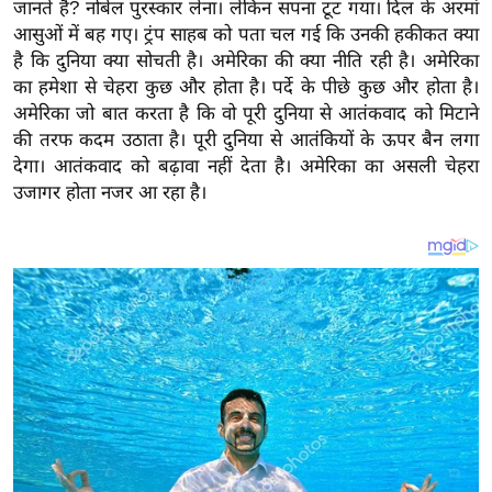
य
जानते हैं? नोबेल पुरस्कार लेना। लेकिन सपना टूट गया। दिल के अरमां
आसुओं में बह गए। ट्रंप साहब को पता चल गई कि उनकी हकीकत क्या
ब
है कि दुनिया क्या सोचती है। अमेरिका की क्या नीति रही है। अमेरिका
ज
का हमेशा से चेहरा कुछ और होता है। पर्दे के पीछे कुछ और होता है।
ट
अमेरिका जो बात करता है कि वो पूरी दुनिया से आतंकवाद को मिटाने
खे
की तरफ कदम उठाता है। पूरी दुनिया से आतंकियों के ऊपर बैन लगा
ल
देगा। आतंकवाद को बढ़ावा नहीं देता है। अमेरिका का असली चेहरा
उजागर होता नजर आ रहा है।
क्रि
के
ट
I
P
L
2
0
2
6
क्रा