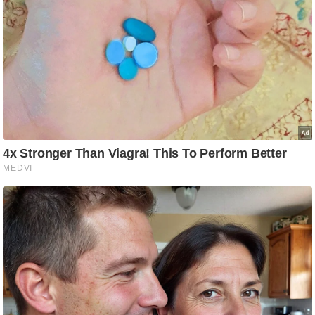
आ
र
.
आ
ई
.
चा
य
प
र
स
मी
क्षा
ध
र्म
ज्यो