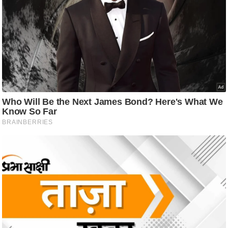
ति
ष
प्र
भु
म
हि
मा
/
ध
र्म
स्थ
ल
व्र
त
त्यो
हा
र