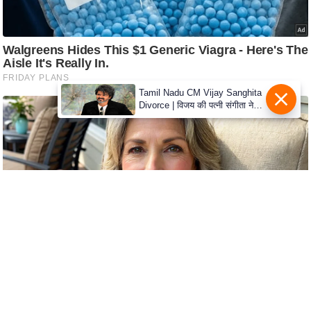
s
a
l
C
o
d
Tamil Nadu CM Vijay Sanghita
Divorce | विजय की पत्नी संगीता ने
e
वापस ली तलाक की अर्जी, कोर्ट ने
O
मामले को किया निपटाया
f
E
t
h
i
c
s
R
S