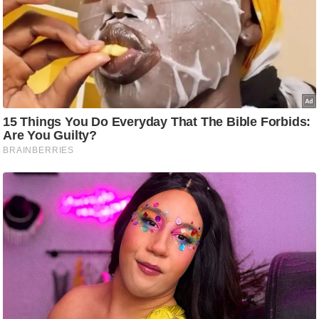
g
N
e
w
s
ला
इ
फ
स्टा
इ
ल
टे
क्नॉ
लॉ
जी
ब्यू
टी