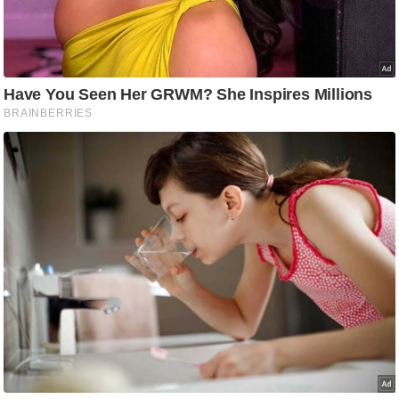
/
फै
श
न
घ
रे
लू
नु
स्खे
प
र्य
ट
न
स्थ
ल
फि