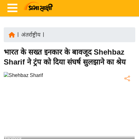
|
अंतर्राष्ट्रीय
|
ता
भारत के सख्त इनकार के बावजूद Shehbaz
ज़ा
ख
Sharif ने ट्रंप को दिया संघर्ष सुलझाने का श्रेय
ब
र
रा
ष्ट्री
य
अं
त
र्रा
ष्ट्री
Facebook