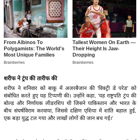
इ
म
ई
-
पे
प
र
मि
सा
शरीफ ने ट्रंप की तारीफ की
ल
शरीफ ने शनिवार को बाकू में अजरबैजान की 'विक्ट्री डे परेड' को
संबोधित करते हुए यह टिप्पणी की। उन्होंने कहा, 'यह राष्ट्रपति ट्रंप की
बे
बोल्ड और निर्णायक लीडरशिप थी जिसने पाकिस्तान और भारत के
मि
बीच संघर्षविराम करवाया, जिससे दक्षिण एशिया में शांति बहाल हुई,
सा
एक बड़ा युद्ध टल गया और लाखों लोगों की जान बच गई।'
ल
श