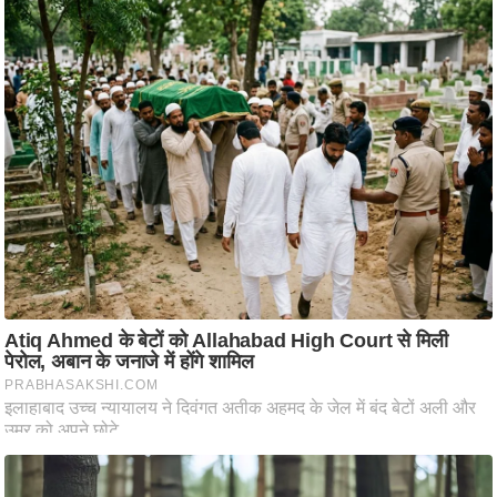
ष
ण
स
म
सा
म
यि
क
मा
तृ
भू
मि
स्तं
भ
ए
म
.