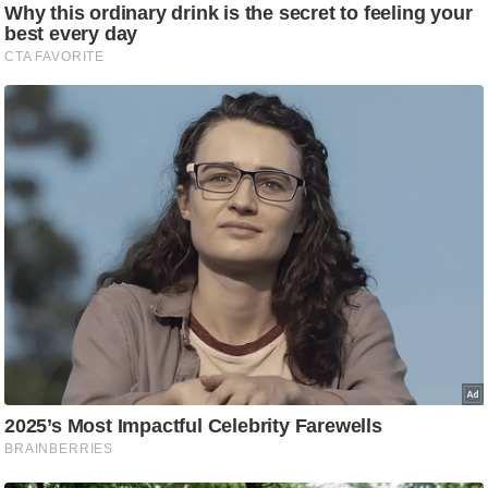
ट
ने
स
मं
त्रा
रि
ले
श
न
शि
प
रा
ज
नी
ति
वि
श्ले