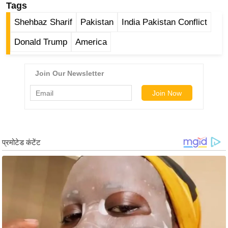
ड
Tags
हॉ
Shehbaz Sharif
Pakistan
India Pakistan Conflict
ली
वु
Donald Trump
America
ड
फि
ल्म
स
मी
क्षा
B
r
e
a
k
i
n