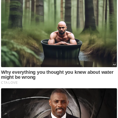
आ
र
.
आ
ई
.
चा
य
प
र
स
मी
क्षा
ध
र्म
ज्यो