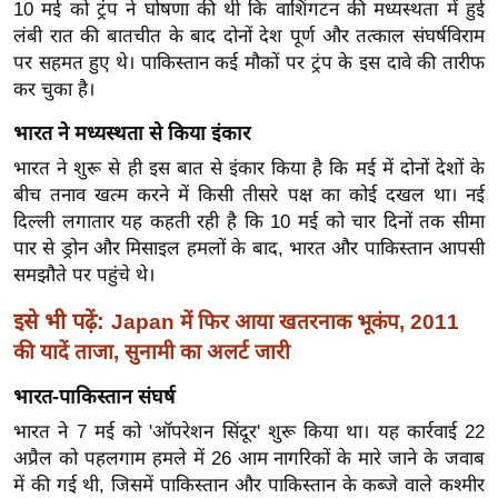
ख्सि
10 मई को ट्रंप ने घोषणा की थी कि वाशिंगटन की मध्यस्थता में हुई
लंबी रात की बातचीत के बाद दोनों देश पूर्ण और तत्काल संघर्षविराम
य
पर सहमत हुए थे। पाकिस्तान कई मौकों पर ट्रंप के इस दावे की तारीफ
त
कर चुका है।
यं
ग
भारत ने मध्यस्थता से किया इंकार
इं
भारत ने शुरू से ही इस बात से इंकार किया है कि मई में दोनों देशों के
डि
बीच तनाव खत्म करने में किसी तीसरे पक्ष का कोई दखल था। नई
या
दिल्ली लगातार यह कहती रही है कि 10 मई को चार दिनों तक सीमा
पार से ड्रोन और मिसाइल हमलों के बाद, भारत और पाकिस्तान आपसी
सा
समझौते पर पहुंचे थे।
हि
त्य
इसे भी पढ़ें:
Japan में फिर आया खतरनाक भूकंप, 2011
ज
की यादें ताजा, सुनामी का अलर्ट जारी
ग
त
भारत-पाकिस्तान संघर्ष
ऑ
भारत ने 7 मई को 'ऑपरेशन सिंदूर' शुरू किया था। यह कार्रवाई 22
टो
अप्रैल को पहलगाम हमले में 26 आम नागरिकों के मारे जाने के जवाब
में की गई थी, जिसमें पाकिस्तान और पाकिस्तान के कब्जे वाले कश्मीर
व