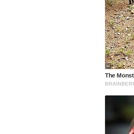
Code Of Ethics
RSS
Our Team
Expert Panel
Loksabhachunav
Android App