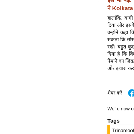
विश्लेषण
ने Kolkata 
ट्रेंडिंग
हालांकि, बागी 
दिया और इसके 
Q
उन्होंने कहा 
u
सकता कि सांसद 
i
रखें। बहुत कु
c
दिया है कि वि
k
पैमाने का जिक
L
ओर इशारा करत
i
n
k
s
शेयर करें
विधानसभा
We're now 
चुनाव
Tags
फोटो
Trinamoo
वीडियो