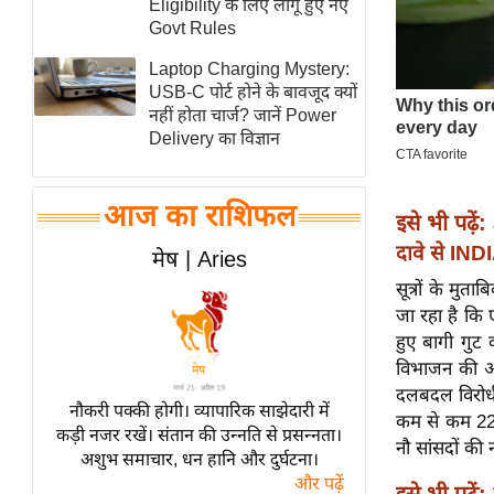
Eligibility के लिए लागू हुए नए
स्तंभ
Govt Rules
एम.
Laptop Charging Mystery:
आर.
USB-C पोर्ट होने के बावजूद क्यों
नहीं होता चार्ज? जानें Power
आई.
Delivery का विज्ञान
चाय पर
समीक्षा
आज का राशिफल
धर्म
इसे भी पढ़ें:
ज्योतिष
दावे से IND
मेष | Aries
प्रभु
सूत्रों के मु
महिमा/
जा रहा है कि 
हुए बागी गुट 
धर्मस्थल
विभाजन की अट
व्रत
दलबदल विरोधी 
त्योहार
नौकरी पक्की होगी। व्यापारिक साझेदारी में
कम से कम 22 स
कड़ी नजर रखें। संतान की उन्नति से प्रसन्नता।
राशिफल
नौ सांसदों की 
अशुभ समाचार, धन हानि और दुर्घटना।
विशेष
और पढ़ें
इसे भी पढ़ें: