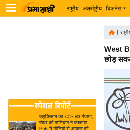
राष्ट्रीय
अंतर्राष्ट्रीय
बिज़नेस
Latest
ता
News
|
राष्ट्र
ज़ा
in
ख
West Ben
Hindi
ब
छोड़ सकते
र
Hindi
राष्ट्रीय
News
अंतर्राष्ट्रीय
Live
बिज़नेस
उद्योग
Breaking
स्पेशल रिपोर्ट
जगत
News in
विशेषज्ञ
Hindi
बलूचिस्तान का 70% क्षेत्र गंवाया,
राय
खैबर को तालिबान ने कब्जाया,
PoK में गोलियों से आवाज को