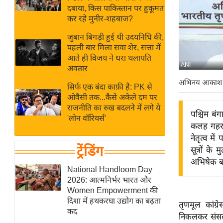
बजट
Hindi
दबाया, किस पाकिस्तान पर हुकूमत
खेल
News
कर रहे मुनीर-शहबाज?
क्रिकेट
जुबान बिगड़ी हुई थी उदयनिधि की,
Hindi
IPL
पहली बार मिला सवा शेर, सत्ता में
आते ही विजय ने धरा थलापति
Videos
2026
ANI
अवतार
क्राइम
अभिनय आकाश
सिर्फ एक बंदा काफ़ी है: PK से
ई-पेपर
ओवैसी तक...कैसे अकेले दम पर
मिसाल बेमिसाल
राजनीति का रुख बदलने में लगे ये
पश्चिम बंग
'लोन वॉरियर्स'
शख्सियत
कलह गहराती
यंग इंडिया
नेतृत्व मे
ट्रेंडिंग
सूत्रों क
साहित्य जगत
अभिषेक बन
ऑटो वर्ल्ड
National Handloom Day
2026: आत्मनिर्भर भारत और
न्यूज ब्रीफ
Women Empowerment की
मनोरंजन जगत
दिशा में हथकरघा उद्योग का बढ़ता
तृणमूल कांग
कद
बॉलीवुड
निकलकर संसद 