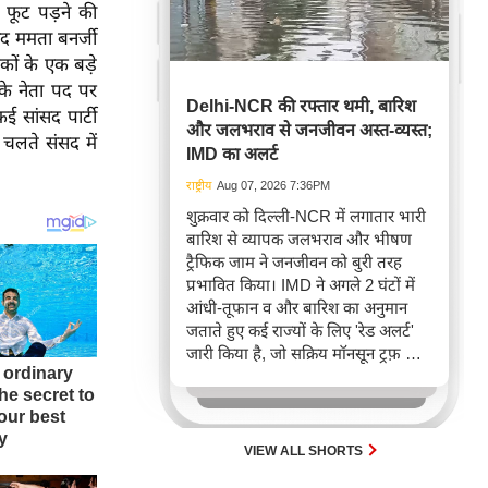
ं फूट पड़ने की
ाद ममता बनर्जी
यकों के एक बड़े
ष के नेता पद पर
Delhi-NCR की रफ्तार थमी, बारिश
ई सांसद पार्टी
और जलभराव से जनजीवन अस्त-व्यस्त;
 चलते संसद में
IMD का अलर्ट
राष्ट्रीय
Aug 07, 2026 7:36PM
शुक्रवार को दिल्ली-NCR में लगातार भारी
बारिश से व्यापक जलभराव और भीषण
ट्रैफिक जाम ने जनजीवन को बुरी तरह
प्रभावित किया। IMD ने अगले 2 घंटों में
आंधी-तूफान व और बारिश का अनुमान
जताते हुए कई राज्यों के लिए 'रेड अलर्ट'
जारी किया है, जो सक्रिय मॉनसून ट्रफ़ और
चक्रवाती हवाओं के घेरे का परिणाम है,
जिससे यातायात बाधित होने के साथ-साथ
सफदरजंग अस्पताल में भी जलभराव की
स्थिति बनी।
VIEW ALL SHORTS