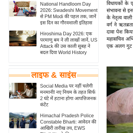
विधायकों के ए
हॉलीवुड
National Handloom Day
2026: Swadeshi Movement
संभावना से इन
फिल्म समीक्षा
से PM Modi की पहल तक, जानें
के नेतृत्व वाल
Breaking
इस दिन का गौरवशाली इतिहास
वर्ग ने ऋतब्रत
News
दावा पेश किया
Hiroshima Day 2026: एक
महासचिव अभिषे
लाइफस्टाइल
परमाणु बम ने ली लाखों जानें, US
एक अलग गुट बन
Attack की उस काली सुबह ने
टेक्नॉलॉजी
बदल दिया World History
ब्यूटी/फैशन
घरेलू नुस्खे
लाइफ & साइंस
पर्यटन स्थल
फिटनेस मंत्रा
Social Media पर नहीं चलेगी
मनमानी! नए नियम के तहत सिर्फ
रिलेशनशिप
2 घंटे में हटाना होगा आपत्तिजनक
राजनीति
कंटेंट
विश्लेषण
Himachal Pradesh Police
समसामयिक
Constable Bharti: आवेदन की
आखिरी तारीख तय, EWS
मातृभूमि