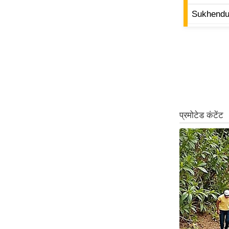
ऑडियो
Sukhendu
इंफ़ोग्राफ़िक
राज्यों से
शहरों से
वेब स्टोरी
कार्टून
Short
Videos
iOS App
About us
Contact Editor
Advertise
Privacy Policy
Grievance
Redressal