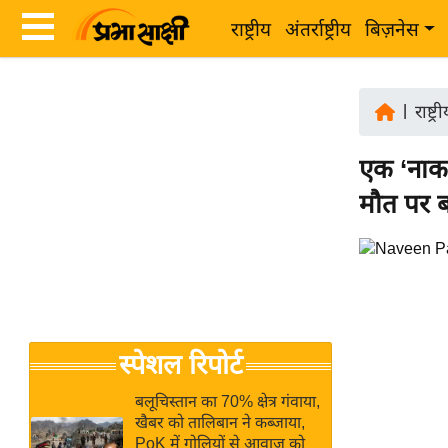
राष्ट्रीय
अंतर्राष्ट्रीय
बिज़नेस
Latest
ता
News
|
राष्ट्र
ज़ा
in
ख
एक ‘नाका
Hindi
ब
मौत पर ब
र
Hindi
राष्ट्रीय
News
अंतर्राष्ट्रीय
Live
बिज़नेस
उद्योग
Breaking
स्पेशल रिपोर्ट
जगत
News in
विशेषज्ञ
Hindi
बलूचिस्तान का 70% क्षेत्र गंवाया,
राय
खैबर को तालिबान ने कब्जाया,
PoK में गोलियों से आवाज को