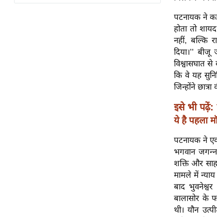
विश्लेषण
पटनायक ने कहा
ट्रेंडिंग
होता तो शाय
नहीं, बल्कि 
Q
दिया।’’ बीजू
u
विश्वासघात से
i
कि वे यह सुनि
c
जिन्होंने छात्र
k
L
इसे भी पढ़ें:
i
ये है पहला 
n
k
पटनायक ने एक 
s
भगवान जगन्नाथ
शक्ति और साहस
विधानसभा
मामले में न्य
चुनाव
बाद भुवनेश्व
फोटो
बालासोर के फक
थी। यौन उत्प
वीडियो