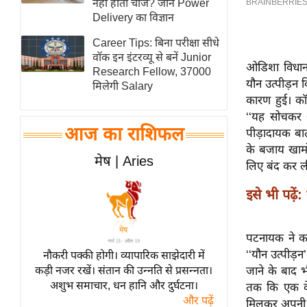
नहीं होता चार्ज? जानें Power
स्तंभ
Delivery का विज्ञान
एम.
Career Tips: बिना परीक्षा सीधे
आर.
वॉक इन इंटरव्यू से बनें Junior
ओडिशा विधानस
Research Fellow, 37000
आई.
यौन उत्पीड़न 
मिलेगी Salary
चाय पर
कारण हुई। कॉ
समीक्षा
‘‘यह सोचकर 
आज का राशिफल
पीड़ादायक बा
धर्म
के बजाय खामो
ज्योतिष
मेष | Aries
लिए बंद कर ली
प्रभु
इसे भी पढ़ें:
महिमा/
धर्मस्थल
व्रत
पटनायक ने कहा
त्योहार
‘‘यौन उत्पीड़न
नौकरी पक्की होगी। व्यापारिक साझेदारी में
कड़ी नजर रखें। संतान की उन्नति से प्रसन्नता।
जाने के बाद भी
राशिफल
अशुभ समाचार, धन हानि और दुर्घटना।
तक कि एक केंद
विशेष
और पढ़ें
मिलकर अपनी 