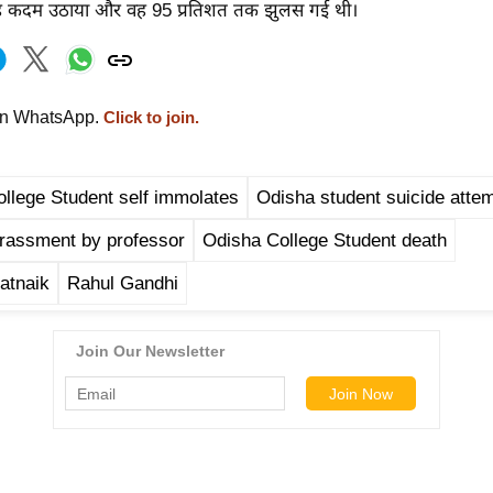
ह कदम उठाया और वह 95 प्रतिशत तक झुलस गई थी।
on WhatsApp.
Click to join.
llege Student self immolates
Odisha student suicide atte
rassment by professor
Odisha College Student death
atnaik
Rahul Gandhi