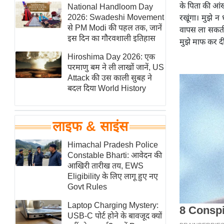
के पिता की आंखो
हॉलीवुड
National Handloom Day
2026: Swadeshi Movement
रखूंगा। मुझे न
फिल्म समीक्षा
से PM Modi की पहल तक, जानें
वापस ला सकती ह
Breaking
इस दिन का गौरवशाली इतिहास
मुझे माफ कर दीज
News
Hiroshima Day 2026: एक
लाइफस्टाइल
परमाणु बम ने ली लाखों जानें, US
Attack की उस काली सुबह ने
टेक्नॉलॉजी
बदल दिया World History
ब्यूटी/फैशन
घरेलू नुस्खे
लाइफ & साइंस
पर्यटन स्थल
फिटनेस मंत्रा
Himachal Pradesh Police
Constable Bharti: आवेदन की
रिलेशनशिप
आखिरी तारीख तय, EWS
राजनीति
Eligibility के लिए लागू हुए नए
Govt Rules
विश्लेषण
समसामयिक
Laptop Charging Mystery:
USB-C पोर्ट होने के बावजूद क्यों
मातृभूमि