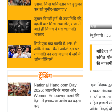
बजट
Hindi
दबाया, किस पाकिस्तान पर हुकूमत
खेल
News
कर रहे मुनीर-शहबाज?
क्रिकेट
जुबान बिगड़ी हुई थी उदयनिधि की,
Hindi
IPL
पहली बार मिला सवा शेर, सत्ता में
ANI
आते ही विजय ने धरा थलापति
Videos
2026
अवतार
रेनू तिवारी
। Ju
क्राइम
सिर्फ एक बंदा काफ़ी है: PK से
ई-पेपर
ओवैसी तक...कैसे अकेले दम पर
ओडिशा विध
मिसाल बेमिसाल
राजनीति का रुख बदलने में लगे ये
कथित यौन 
'लोन वॉरियर्स'
शख्सियत
की नाकामी
यंग इंडिया
ट्रेंडिंग
साहित्य जगत
ऑटो वर्ल्ड
एक शिक्षक द्व
National Handloom Day
2026: आत्मनिर्भर भारत और
संस्कार मंगलव
न्यूज ब्रीफ
Women Empowerment की
भारतीय जनता प
मनोरंजन जगत
दिशा में हथकरघा उद्योग का बढ़ता
सहित हजारों लोग
कद
बॉलीवुड
अंतिम विदाई दी।