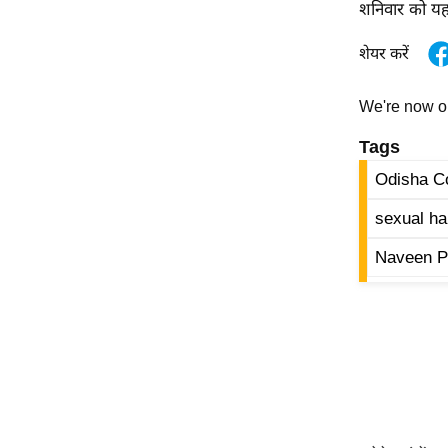
शनिवार को य
ऑडियो
इंफ़ोग्राफ़िक
शेयर करें
राज्यों से
We're now 
शहरों से
वेब स्टोरी
Tags
कार्टून
Odisha Co
Short
sexual ha
Videos
Naveen P
iOS App
About us
Contact Editor
Advertise
Privacy Policy
Grievance
Redressal