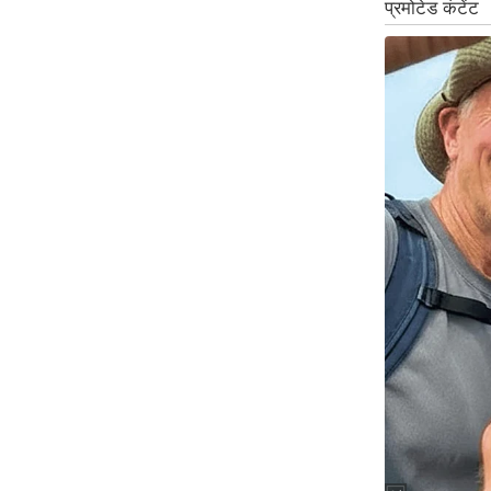
Code Of Ethics
RSS
Our Team
Expert Panel
Loksabhachunav
Android App