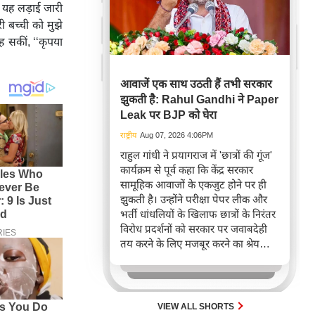
ैं यह लड़ाई जारी
ी बच्ची को मुझे
ह सकीं, ‘‘कृपया
आवाजें एक साथ उठती हैं तभी सरकार
झुकती है: Rahul Gandhi ने Paper
Leak पर BJP को घेरा
राष्ट्रीय
Aug 07, 2026 4:06PM
राहुल गांधी ने प्रयागराज में 'छात्रों की गूंज'
कार्यक्रम से पूर्व कहा कि केंद्र सरकार
सामूहिक आवाजों के एकजुट होने पर ही
झुकती है। उन्होंने परीक्षा पेपर लीक और
भर्ती धांधलियों के खिलाफ छात्रों के निरंतर
विरोध प्रदर्शनों को सरकार पर जवाबदेही
तय करने के लिए मजबूर करने का श्रेय
दिया। गांधी ने पूर्व शिक्षा मंत्री के इस्तीफे
का जिक्र करते हुए इसे एकजुट लोगों की
आवाज की जीत बताया, जो सरकार को
जवाब देने पर मजबूर करती है।
VIEW ALL SHORTS