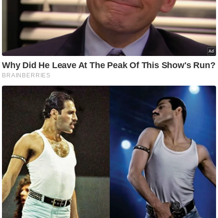
ष
ण
स
म
सा
म
यि
क
मा
तृ
भू
मि
स्तं
भ
ए
म
.