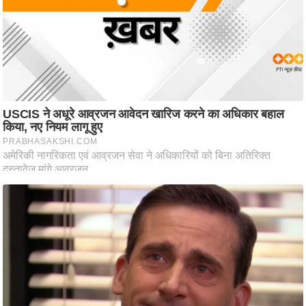
ट
ने
स
मं
त्रा
रि
ले
श
न
शि
प
रा
ज
नी
ति
वि
श्ले