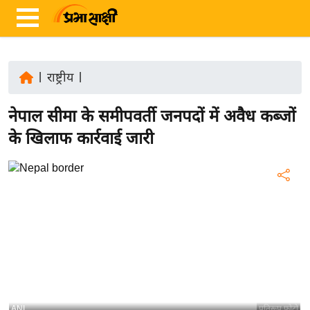
|
राष्ट्रीय
|
ता
नेपाल सीमा के समीपवर्ती जनपदों में अवैध कब्जों
ज़ा
ख
के खिलाफ कार्रवाई जारी
ब
र
रा
ष्ट्री
य
अं
त
र्रा
ष्ट्री
ANI
प्रतिरूप फोटो