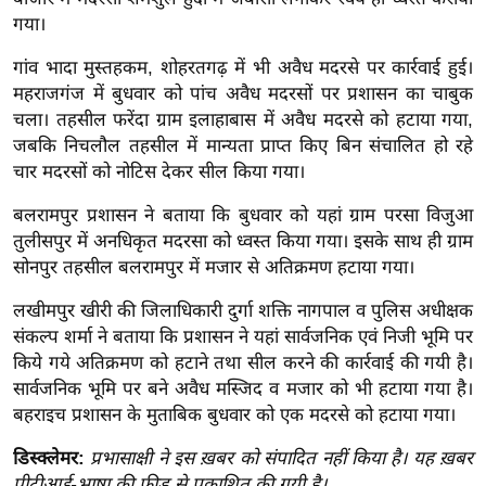
ख्सि
गया।
य
त
गांव भादा मुस्तहकम, शोहरतगढ़ में भी अवैध मदरसे पर कार्रवाई हुई।
महराजगंज में बुधवार को पांच अवैध मदरसों पर प्रशासन का चाबुक
यं
चला। तहसील फरेंदा ग्राम इलाहाबास में अवैध मदरसे को हटाया गया,
ग
जबकि निचलौल तहसील में मान्यता प्राप्त किए बिन संचालित हो रहे
इं
चार मदरसों को नोटिस देकर सील किया गया।
डि
या
बलरामपुर प्रशासन ने बताया कि बुधवार को यहां ग्राम परसा विजुआ
तुलीसपुर में अनधिकृत मदरसा को ध्वस्त किया गया। इसके साथ ही ग्राम
सा
सोनपुर तहसील बलरामपुर में मजार से अतिक्रमण हटाया गया।
हि
त्य
लखीमपुर खीरी की जिलाधिकारी दुर्गा शक्ति नागपाल व पुलिस अधीक्षक
ज
संकल्प शर्मा ने बताया कि प्रशासन ने यहां सार्वजनिक एवं निजी भूमि पर
ग
किये गये अतिक्रमण को हटाने तथा सील करने की कार्रवाई की गयी है।
त
सार्वजनिक भूमि पर बने अवैध मस्जिद व मजार को भी हटाया गया है।
बहराइच प्रशासन के मुताबिक बुधवार को एक मदरसे को हटाया गया।
ऑ
टो
डिस्क्लेमर:
प्रभासाक्षी ने इस ख़बर को संपादित नहीं किया है। यह ख़बर
व
पीटीआई-भाषा की फीड से प्रकाशित की गयी है।