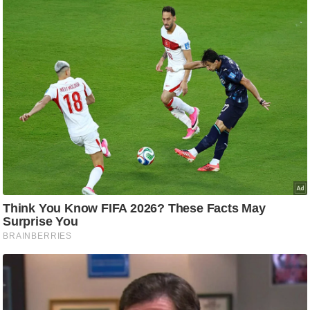
g
N
e
w
s
ला
इ
फ
स्टा
इ
ल
टे
क्नॉ
लॉ
जी
ब्यू
टी