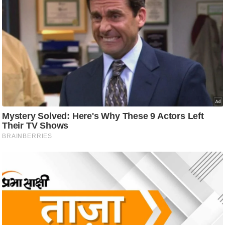
/
फै
श
न
घ
रे
लू
नु
स्खे
प
र्य
ट
न
स्थ
ल
फि