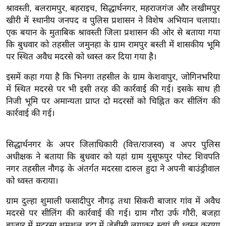
श्रावस्ती, बलरामपुर, बहराइच, सिद्धार्थनगर, महराजगंज और लखीमपुर
इ
खीरी में स्थानीय जनपद व पुलिस प्रशासन ने विशेष अभियान चलाया।
म
एक बयान के मुताबिक श्रावस्ती जिला प्रशासन की ओर से बताया गया
ई
कि बुधवार को तहसील जमुनहा के ग्राम रामपुर बस्ती में शासकीय भूमि
-
पर स्थित अवैध मदरसे को ध्वस्त कर दिया गया है।
पे
इसमें कहा गया है कि भिनगा तहसील के ग्राम केशवापुर, जोगिनभरिया
प
में स्थित मदरसे पर भी इसी तरह की कार्रवाई की गई। इसके साथ ही
र
निजी भूमि पर अमान्यता प्राप्त दो मदरसों को चिह्नित कर सीलिंग की
मि
कार्रवाई की गई।
सा
ल
सिद्धार्थनगर के अपर जिलाधिकारी (वित्त/राजस्व) व अपर पुलिस
अधीक्षक ने बताया कि बुधवार को यहां ग्राम युसूफपुर पोस्ट शिवपति
बे
नगर तहसील नौगढ़ के अंतर्गत मदरसा दारुल हुदा ने अपनी बाउंड्रीवाल
मि
को ध्वस्त कराया।
सा
ल
ग्राम दुल्हा शुमाली फसादीपुर नौगढ़ तथा सिकरी बाजार गांव में अवैध
मदरसे पर सीलिंग की कार्रवाई की गई। ग्राम गौरा उर्फ गौरी, बजहा
श
बाजार में मदरसा शमशुल हुदा में जेबीसी लगाकर स्वयं ही ध्वस्त कराया