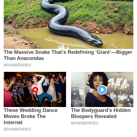
य
ब
ज
ट
खे
ल
क्रि
के
ट
I
P
L
2
0
2
6
क्रा