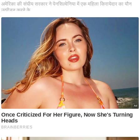
ति
ष
प्र
भु
म
हि
मा
/
ध
र्म
स्थ
ल
व्र
त
त्यो
हा
र