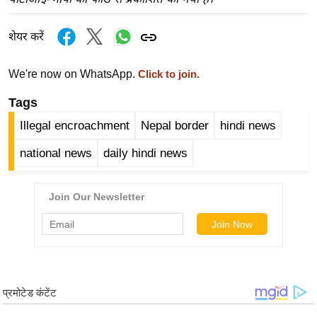
र्ल्ड
न्यू
शेयर करें
ज
ब्री
We're now on WhatsApp.
Click to join.
फ
Tags
म
Illegal encroachment
Nepal border
hindi news
नो
रं
national news
daily hindi news
ज
न
ज
ग
त
बॉ
ली
वु