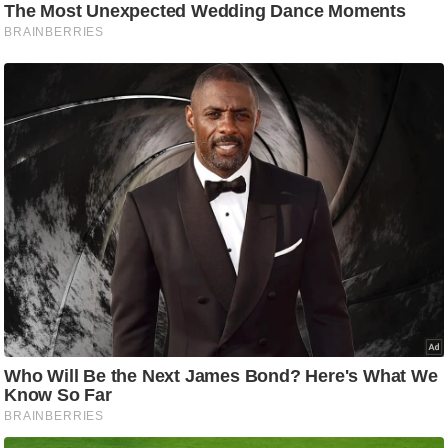
ड
हॉ
ली
वु
ड
फि
ल्म
स
मी
क्षा
B
r
e
a
k
i
n