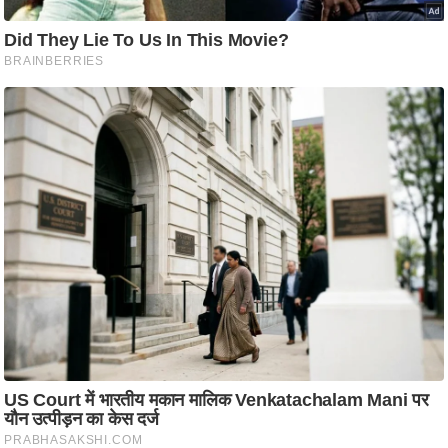
आ
र
.
आ
ई
.
चा
य
प
र
स
मी
क्षा
ध
र्म
ज्यो