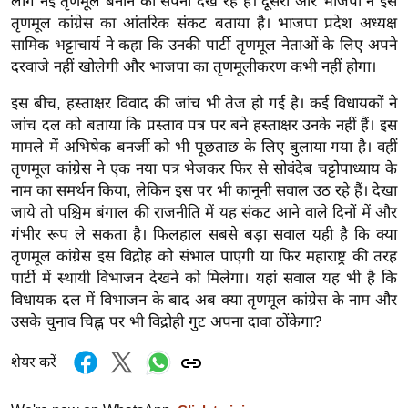
लोग नई तृणमूल बनाने का सपना देख रहे हैं। दूसरी ओर भाजपा ने इसे
/
तृणमूल कांग्रेस का आंतरिक संकट बताया है। भाजपा प्रदेश अध्यक्ष
फै
सामिक भट्टाचार्य ने कहा कि उनकी पार्टी तृणमूल नेताओं के लिए अपने
श
दरवाजे नहीं खोलेगी और भाजपा का तृणमूलीकरण कभी नहीं होगा।
न
इस बीच, हस्ताक्षर विवाद की जांच भी तेज हो गई है। कई विधायकों ने
घ
जांच दल को बताया कि प्रस्ताव पत्र पर बने हस्ताक्षर उनके नहीं हैं। इस
रे
मामले में अभिषेक बनर्जी को भी पूछताछ के लिए बुलाया गया है। वहीं
लू
तृणमूल कांग्रेस ने एक नया पत्र भेजकर फिर से सोवंदेब चट्टोपाध्याय के
नु
नाम का समर्थन किया, लेकिन इस पर भी कानूनी सवाल उठ रहे हैं। देखा
स्खे
जाये तो पश्चिम बंगाल की राजनीति में यह संकट आने वाले दिनों में और
गंभीर रूप ले सकता है। फिलहाल सबसे बड़ा सवाल यही है कि क्या
प
तृणमूल कांग्रेस इस विद्रोह को संभाल पाएगी या फिर महाराष्ट्र की तरह
र्य
पार्टी में स्थायी विभाजन देखने को मिलेगा। यहां सवाल यह भी है कि
ट
विधायक दल में विभाजन के बाद अब क्या तृणमूल कांग्रेस के नाम और
न
उसके चुनाव चिह्न पर भी विद्रोही गुट अपना दावा ठोंकेगा?
स्थ
ल
शेयर करें
फि