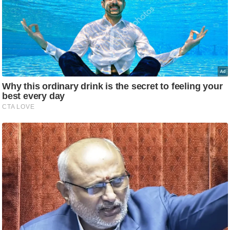
ति
ष
प्र
भु
म
हि
मा
/
ध
र्म
स्थ
ल
व्र
त
त्यो
हा
र