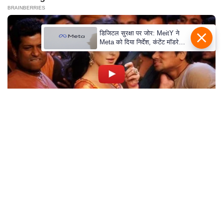
e
BRAINBERRIES
l
L
डिजिटल सुरक्षा पर जोर: MeitY ने
Meta को दिया निर्देश, कंटेंट मॉडरेशन
o
मजबूत करे
k
s
a
b
h
a
c
Why everything you thought you knew about
h
water might be wrong
u
CTA LOVE
n
a
v
A