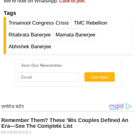
ट
We're now on WhatsApp.
Click to join.
ने
Tags
स
Trinamool Congress Crisis
TMC Rebellion
मं
त्रा
Ritabrata Banerjee
Mamata Banerjee
रि
Abhishek Banerjee
ले
श
न
शि
प
रा
ज
नी
ति
वि
श्ले