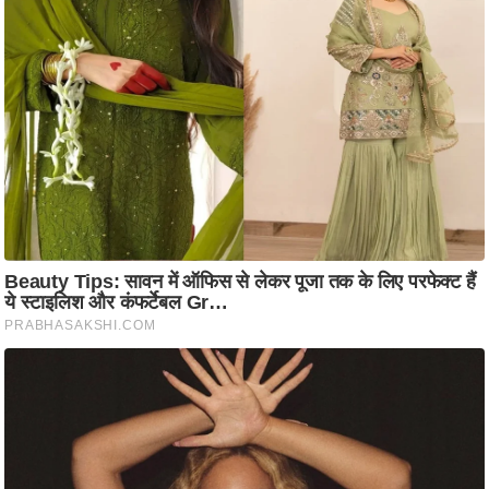
d
e
o
s
i
O
S
A
p
p
A
b
o
u
t
u
s