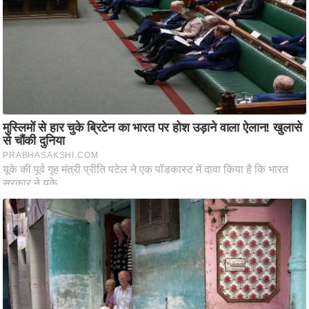
e
r
t
i
s
e
P
r
i
v
a
c
y
P
o
l
i