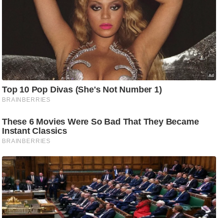
C
o
n
t
a
c
t
E
d
i
t
o
r
A
d
v