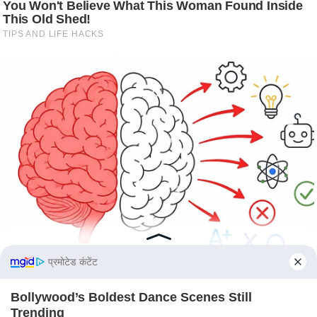
S
O
u
r
T
e
a
m
E
x
p
e
r
t
प्रमोटेड कंटेंट
P
a
Bollywood’s Boldest Dance Scenes Still
n
Trending