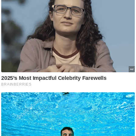
आ
र
.
आ
ई
.
चा
य
प
र
स
मी
क्षा
ध
र्म
ज्यो