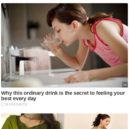
ह
रों
से
वे
ब
स्टो
री
का
र्टू
न
S
h
o
r
t
V
i