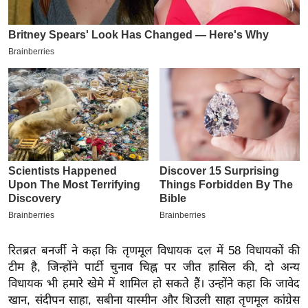
इ
म
ई
-
पे
प
र
मि
सा
ल
बे
मि
रितब्रत बनर्जी ने कहा कि तृणमूल विधायक दल में 58 विधायकों की
सा
टीम है, जिन्होंने पार्टी चुनाव चिह्न पर जीत हासिल की, दो अन्य
ल
विधायक भी हमारे खेमे में शामिल हो सकते हैं। उन्होंने कहा कि जावेद
श
खान, संदीपन साहा, सबीना यास्मीन और शिउली साहा तृणमूल कांग्रेस