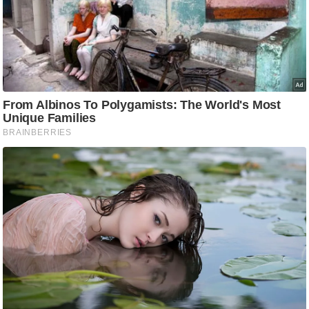
c
y
G
r
i
e
v
a
n
c
e
R
e
d
r
e
s