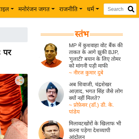
टाइल
मनोरंजन जगत
राजनीति
धर्म
स्तंभ
MP में कुशवाहा वोट बैंक की
C पर
ताकत के आगे झुकी BJP,
'गुलाटी' बयान के लिए तोमर
को मांगनी पड़ी माफी
~ नीरज कुमार दुबे
अब शिवाजी, चंद्रशेखर
आज़ाद, भगत सिंह जैसे लोग
क्यों नहीं मिलते?
~ प्रोफ़ेसर (डॉ.) डी. के.
पांडेय
मिलावटखोरों के खिलाफ भी
करना पड़ेगा देशव्यापी
आंदोलन