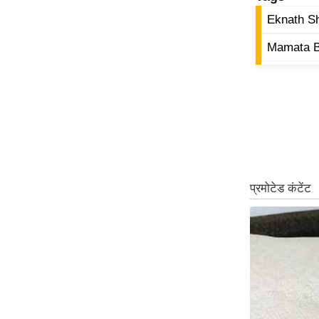
ऑडियो
Eknath S
इंफ़ोग्राफ़िक
Mamata B
राज्यों से
शहरों से
वेब स्टोरी
कार्टून
Short
Videos
iOS App
About us
Contact Editor
Advertise
Privacy Policy
Grievance
Redressal