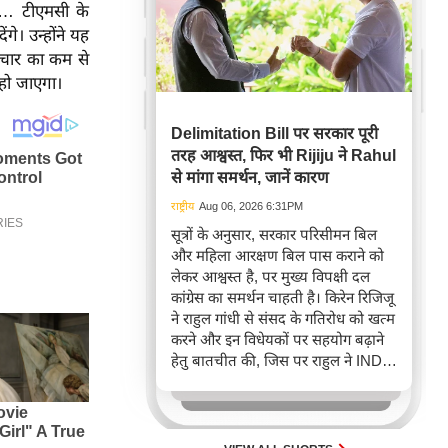
है… टीएमसी के
गे। उन्होंने यह
टाचार का कम से
हो जाएगा।
Delimitation Bill पर सरकार पूरी
तरह आश्वस्त, फिर भी Rijiju ने Rahul
से मांगा समर्थन, जानें कारण
राष्ट्रीय
Aug 06, 2026 6:31PM
सूत्रों के अनुसार, सरकार परिसीमन बिल
और महिला आरक्षण बिल पास कराने को
लेकर आश्वस्त है, पर मुख्य विपक्षी दल
कांग्रेस का समर्थन चाहती है। किरेन रिजिजू
ने राहुल गांधी से संसद के गतिरोध को खत्म
करने और इन विधेयकों पर सहयोग बढ़ाने
हेतु बातचीत की, जिस पर राहुल ने INDIA
गठबंधन से परामर्श का आश्वासन दिया।
सरकार देशहित में विपक्षी सहयोग को
महत्वपूर्ण बता रही है, बावजूद इसके कि
विपक्ष पर संसद बाधित करने के आरोप हैं।