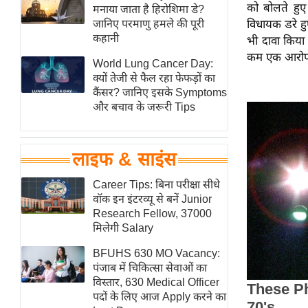
को बोलते हुए
हॉलीवुड
मनाया जाता है हिरोशिमा डे?
जानिए परमाणु हमले की पूरी
विधायक डरे हुए
फिल्म समीक्षा
कहानी
भी दावा किया 
Breaking
कम एक आरोप ह
World Lung Cancer Day:
News
क्यों तेजी से फैल रहा फेफड़ों का
लाइफस्टाइल
कैंसर? जानिए इसके Symptoms
और बचाव के जरूरी Tips
टेक्नॉलॉजी
ब्यूटी/फैशन
घरेलू नुस्खे
लाइफ & साइंस
पर्यटन स्थल
Career Tips: बिना परीक्षा सीधे
फिटनेस मंत्रा
वॉक इन इंटरव्यू से बनें Junior
Research Fellow, 37000
रिलेशनशिप
मिलेगी Salary
राजनीति
BFUHS 630 MO Vacancy:
विश्लेषण
पंजाब में चिकित्सा सेवाओं का
समसामयिक
विस्तार, 630 Medical Officer
पदों के लिए आज Apply करने का
मातृभूमि