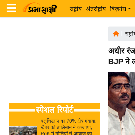
राष्ट्रीय
अंतर्राष्ट्रीय
बिज़नेस
Latest
ता
News
|
राष्ट्र
ज़ा
in
ख
अधीर रंज
Hindi
ब
BJP ने 
र
Hindi
राष्ट्रीय
News
अंतर्राष्ट्रीय
Live
बिज़नेस
उद्योग
Breaking
स्पेशल रिपोर्ट
जगत
News in
विशेषज्ञ
Hindi
बलूचिस्तान का 70% क्षेत्र गंवाया,
राय
खैबर को तालिबान ने कब्जाया,
PoK में गोलियों से आवाज को