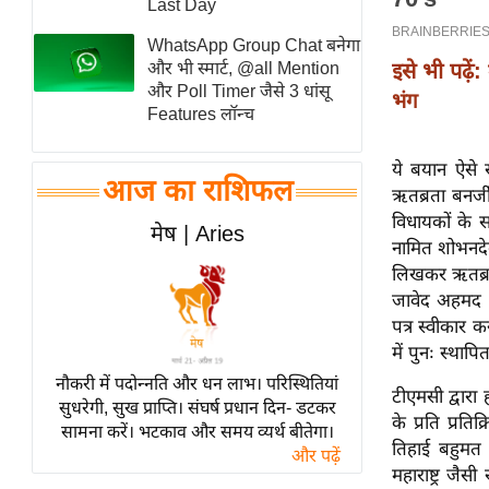
Last Day
स्तंभ
WhatsApp Group Chat बनेगा
एम.
इसे भी पढ़ें:
और भी स्मार्ट, @all Mention
आर.
और Poll Timer जैसे 3 धांसू
भंग
Features लॉन्च
आई.
चाय पर
ये बयान ऐसे
समीक्षा
आज का राशिफल
ऋतब्रता बनर्
धर्म
विधायकों के स
मेष | Aries
नामित शोभनदेब
ज्योतिष
लिखकर ऋतब्रत
प्रभु
जावेद अहमद ख
महिमा/
पत्र स्वीकार क
धर्मस्थल
में पुनः स्थाप
व्रत
नौकरी में पदोन्नति और धन लाभ। परिस्थितियां
टीएमसी द्वारा 
त्योहार
सुधरेगी, सुख प्राप्ति। संघर्ष प्रधान दिन- डटकर
के प्रति प्रत
सामना करें। भटकाव और समय व्यर्थ बीतेगा।
राशिफल
तिहाई बहुमत
और पढ़ें
विशेष
महाराष्ट्र जै