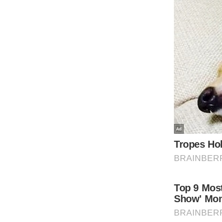
Code Of Ethics
RSS
Our Team
Expert Panel
Loksabhachunav
Android App