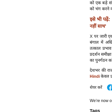
विश्लेषण
को एक बड़े स
को भंग करने 
ट्रेंडिंग
इसे भी पढ़ें:
Q
नहीं साथ'
u
i
X पर जारी एक 
c
बंगाल में अ
k
तत्काल प्रभाव
L
प्रदर्शन समीक
i
का पुनर्गठन क
n
देशभर की राज
k
केवल प
Hindi
s
शेयर करें
विधानसभा
चुनाव
We're now 
फोटो
वीडियो
Tags