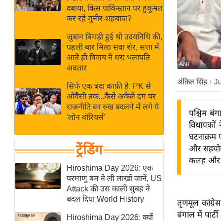
बजट
Hindi
दबाया, किस पाकिस्तान पर हुकूमत
खेल
News
कर रहे मुनीर-शहबाज?
क्रिकेट
जुबान बिगड़ी हुई थी उदयनिधि की,
Hindi
IPL
पहली बार मिला सवा शेर, सत्ता में
आते ही विजय ने धरा थलापति
Videos
2026
ANI
अवतार
क्राइम
अंकित सिंह
। J
सिर्फ एक बंदा काफ़ी है: PK से
ई-पेपर
ओवैसी तक...कैसे अकेले दम पर
मिसाल बेमिसाल
राजनीति का रुख बदलने में लगे ये
पश्चिम बं
'लोन वॉरियर्स'
शख्सियत
विधायकों 
यंग इंडिया
घटनाक्रम प
ट्रेंडिंग
और सहयोगी
साहित्य जगत
कलह और अस
ऑटो वर्ल्ड
Hiroshima Day 2026: एक
परमाणु बम ने ली लाखों जानें, US
न्यूज ब्रीफ
Attack की उस काली सुबह ने
मनोरंजन जगत
बदल दिया World History
तृणमूल कांग्र
बॉलीवुड
बंगाल में पार
Hiroshima Day 2026: क्यों