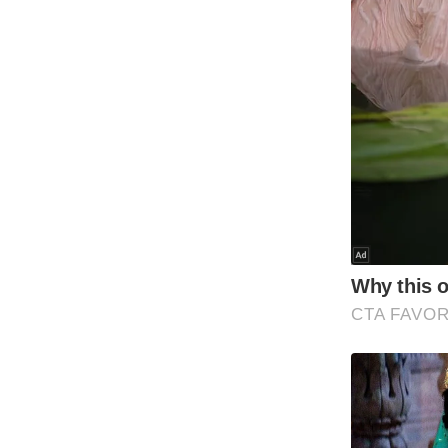
ऑडियो
इंफ़ोग्राफ़िक
राज्यों से
शहरों से
वेब स्टोरी
कार्टून
Short
Videos
iOS App
About us
Contact Editor
Advertise
Privacy Policy
Grievance
Redressal