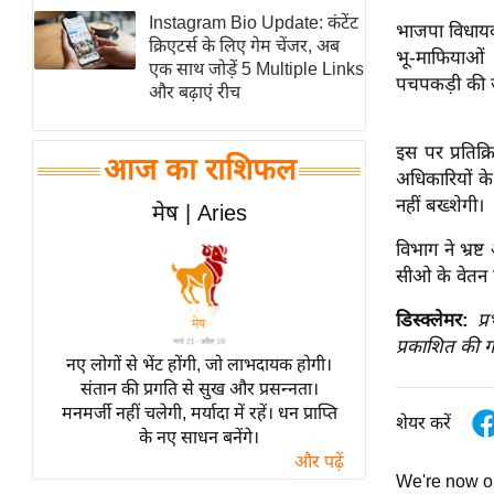
Instagram Bio Update: कंटेंट
स्तंभ
भाजपा विधायक 
क्रिएटर्स के लिए गेम चेंजर, अब
भू-माफियाओं
एम.
एक साथ जोड़ें 5 Multiple Links
पचपकड़ी की 
आर.
और बढ़ाएं रीच
आई.
इस पर प्रतिक
चाय पर
आज का राशिफल
अधिकारियों क
समीक्षा
नहीं बख्शेगी।
मेष | Aries
धर्म
विभाग ने भ्रष
ज्योतिष
सीओ के वेतन पर
प्रभु
महिमा/
डिस्क्लेमर:
प्
धर्मस्थल
प्रकाशित की ग
नए लोगों से भेंट होंगी, जो लाभदायक होगी।
व्रत
संतान की प्रगति से सुख और प्रसन्नता।
त्योहार
मनमर्जी नहीं चलेगी, मर्यादा में रहें। धन प्राप्ति
शेयर करें
के नए साधन बनेंगे।
राशिफल
और पढ़ें
विशेष
We're now 