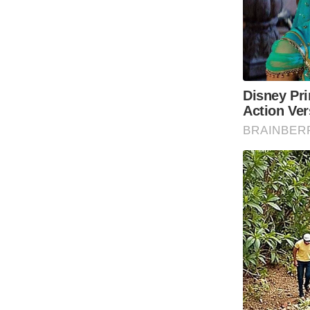
Code Of Ethics
RSS
Our Team
Expert Panel
Loksabhachunav
Android App