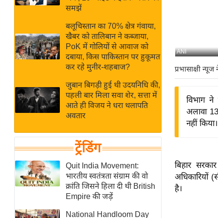
बजट
Hindi
समझें
खेल
News
बलूचिस्तान का 70% क्षेत्र गंवाया,
क्रिकेट
खैबर को तालिबान ने कब्जाया,
Hindi
IPL
PoK में गोलियों से आवाज को
ANI
दबाया, किस पाकिस्तान पर हुकूमत
Videos
2026
कर रहे मुनीर-शहबाज?
प्रभासाक्षी न्यूज 
क्राइम
जुबान बिगड़ी हुई थी उदयनिधि की,
ई-पेपर
पहली बार मिला सवा शेर, सत्ता में
विभाग ने 
मिसाल बेमिसाल
आते ही विजय ने धरा थलापति
अलावा 139
अवतार
शख्सियत
नहीं किया।
यंग इंडिया
ट्रेंडिंग
साहित्य जगत
ऑटो वर्ल्ड
बिहार सरकार
Quit India Movement:
भारतीय स्वतंत्रता संग्राम की वो
अधिकारियों (
न्यूज ब्रीफ
क्रांति जिसने हिला दी थी British
है।
मनोरंजन जगत
Empire की जड़ें
बॉलीवुड
National Handloom Day