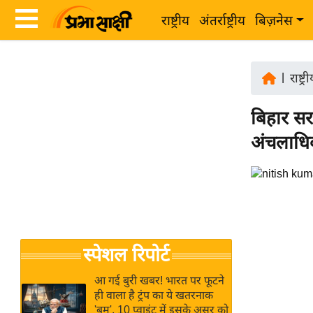
राष्ट्रीय
अंतर्राष्ट्रीय
बिज़नेस
Latest
ता
News
|
राष्ट्र
ज़ा
in
ख
बिहार सर
Hindi
ब
अंचलाधिका
र
Hindi
राष्ट्रीय
News
अंतर्राष्ट्रीय
Live
बिज़नेस
उद्योग
Breaking
स्पेशल रिपोर्ट
जगत
News in
विशेषज्ञ
Hindi
आ गई बुरी खबर! भारत पर फूटने
राय
ही वाला है ट्रंप का ये खतरनाक
'बम', 10 प्वाइंट में इसके असर को