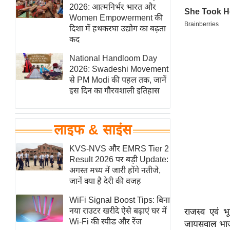
हॉलीवुड
2026: आत्मनिर्भर भारत और
Women Empowerment की
फिल्म समीक्षा
दिशा में हथकरघा उद्योग का बढ़ता
Breaking
कद
News
National Handloom Day
लाइफस्टाइल
2026: Swadeshi Movement
से PM Modi की पहल तक, जानें
टेक्नॉलॉजी
इस दिन का गौरवशाली इतिहास
ब्यूटी/फैशन
घरेलू नुस्खे
लाइफ & साइंस
पर्यटन स्थल
फिटनेस मंत्रा
KVS-NVS और EMRS Tier 2
Result 2026 पर बड़ी Update:
रिलेशनशिप
अगस्त मध्य में जारी होंगे नतीजे,
राजनीति
जानें क्या है देरी की वजह
विश्लेषण
WiFi Signal Boost Tips: बिना
समसामयिक
नया राउटर खरीदे ऐसे बढ़ाएं घर में
राजस्व एवं भ
Wi-Fi की स्पीड और रेंज
जायसवाल भाजपा
मातृभूमि