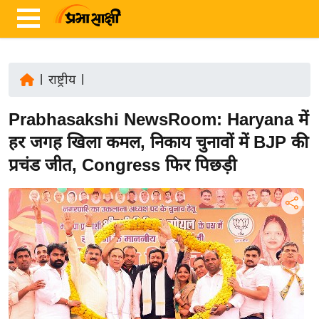
|
राष्ट्रीय
|
ता
Prabhasakshi NewsRoom: Haryana में
ज़ा
ख
हर जगह खिला कमल, निकाय चुनावों में BJP की
ब
प्रचंड जीत, Congress फिर पिछड़ी
र
रा
ष्ट्री
य
अं
त
र्रा
ष्ट्री