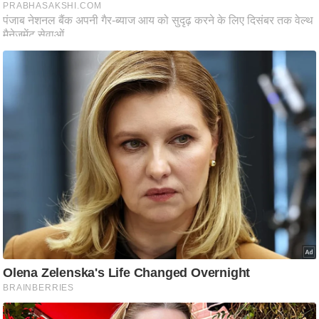
ति
ष
प्र
भु
म
हि
मा
/
ध
र्म
स्थ
ल
व्र
त
त्यो
हा
र