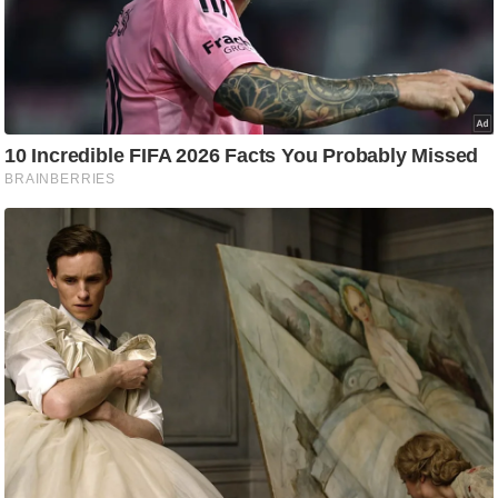
ष
ण
स
म
सा
म
यि
क
मा
तृ
भू
मि
स्तं
भ
ए
म
.