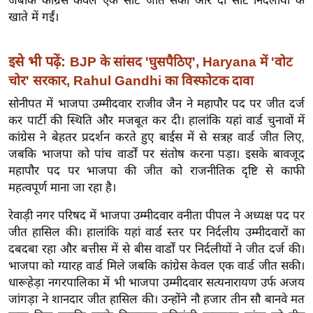
जबकि कांग्रेस केवल एक सीट जीत सकी और दो सीटें निर्दलीयों के
ख्सि
खाते में गईं।
य
त
इसे भी पढ़ें:
BJP के सांसद 'घुसपैठिए', Haryana में 'वोट
यं
चोर' सरकार, Rahul Gandhi का विस्फोटक दावा
ग
इं
सोनीपत में भाजपा उम्मीदवार राजीव जैन ने महापौर पद पर जीत दर्ज
डि
कर पार्टी की स्थिति और मजबूत कर दी। हालांकि यहां वार्ड चुनावों में
या
कांग्रेस ने बेहतर प्रदर्शन करते हुए बाईस में से सत्रह वार्ड जीत लिए,
जबकि भाजपा को पांच वार्डों पर संतोष करना पड़ा। इसके बावजूद
सा
महापौर पद पर भाजपा की जीत को राजनीतिक दृष्टि से काफी
हि
महत्वपूर्ण माना जा रहा है।
त्य
ज
रेवाड़ी नगर परिषद में भाजपा उम्मीदवार वनीता पीपल ने अध्यक्ष पद पर
ग
जीत हासिल की। हालांकि यहां वार्ड स्तर पर निर्दलीय उम्मीदवारों का
त
दबदबा रहा और बत्तीस में से बीस वार्डों पर निर्दलीयों ने जीत दर्ज की।
भाजपा को ग्यारह वार्ड मिले जबकि कांग्रेस केवल एक वार्ड जीत सकी।
ऑ
धारूहेड़ा नगरपालिका में भी भाजपा उम्मीदवार सत्यनारायण उर्फ अजय
टो
जांगड़ा ने शानदार जीत हासिल की। उन्होंने नौ हजार तीन सौ बानवे मत
व