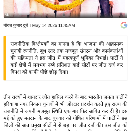
य
बि
ANI
ज़
नीरज कुमार दुबे
। May 14 2026 11:45AM
ने
स
राजनीतिक विश्लेषकों का मानना है कि भाजपा की आक्रामक
उ
चुनावी रणनीति, बूथ स्तर तक मजबूत संगठन और कार्यकर्ताओं
द्यो
की सक्रियता ने इस जीत में महत्वपूर्ण भूमिका निभाई। पार्टी ने
ग
कई क्षेत्रों में लगभग नब्बे प्रतिशत वार्ड सीटों पर जीत दर्ज कर
ज
विपक्ष को काफी पीछे छोड़ दिया।
ग
त
वि
तीन राज्यों में शानदार जीत हासिल करने के बाद भारतीय जनता पार्टी ने
शे
हरियाणा नगर निकाय चुनावों में भी जोरदार प्रदर्शन करते हुए राज्य की
ष
राजनीति में अपनी मजबूत स्थिति एक बार फिर साबित कर दी है। दस
ज्ञ
मई को हुए मतदान के बाद बुधवार को घोषित परिणामों में पार्टी ने छह
रा
जिलों की सात प्रमुख सीटों में से छह पर जीत दर्ज की। इस जीत को