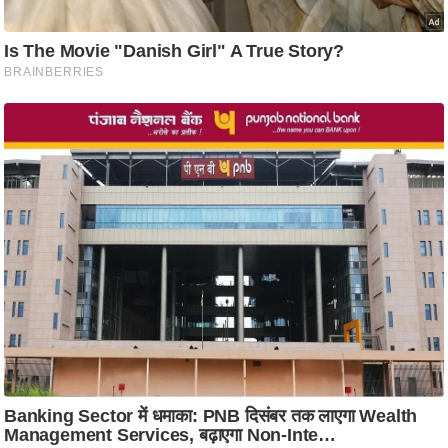
आ
र
.
आ
ई
.
चा
य
प
र
स
मी
क्षा
ध
र्म
ज्यो