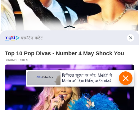
S
O
u
r
T
प्रमोटेड कंटेंट
e
a
Top 10 Pop Divas - Number 4 May Shock You
m
BRAINBERRIES
E
डिजिटल सुरक्षा पर जोर: MeitY ने
x
Meta को दिया निर्देश, कंटेंट मॉडरेशन
p
मजबूत करे
e
r
t
P
a
n