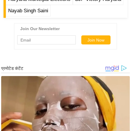
/
Nayab Singh Saini
फै
श
न
घ
रे
लू
नु
स्खे
प
र्य
ट
न
स्थ
ल
फि