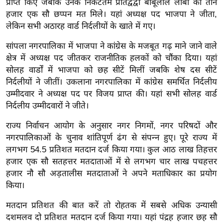
प्राप्त किए जबकि उनके निकटतम प्रतिद्वंद्वी बाबूलाल लांबा को तीन
र्ल्ड
हजार एक सौ छप्पन मत मिले। यहां अध्यक्ष पद भाजपा ने जीता,
न्यू
लेकिन सभी अठारह वार्ड निर्दलीयों के खाते में गए।
ज
सांपला नगरपालिका में भाजपा ने कांग्रेस के मजबूत गढ़ माने जाने वाले
ब्री
क्षेत्र में अध्यक्ष पद जीतकर राजनीतिक हलकों को चौंका दिया। यहां
फ
सोलह वार्डों में भाजपा को छह सीटें मिलीं जबकि शेष दस सीटें
म
निर्दलीयों ने जीतीं। उकलाना नगरपालिका में कांग्रेस समर्थित निर्दलीय
नो
उम्मीदवार ने अध्यक्ष पद पर विजय प्राप्त की। यहां सभी सोलह वार्ड
रं
निर्दलीय उम्मीदवारों ने जीते।
ज
राज्य निर्वाचन आयोग के अनुसार नगर निगमों, नगर परिषदों और
न
नगरपालिकाओं के चुनाव शांतिपूर्ण ढंग से संपन्न हुए। पूरे राज्य में
ज
लगभग 54.5 प्रतिशत मतदान दर्ज किया गया। कुल आठ लाख तिहत्तर
ग
हजार एक सौ सतहत्तर मतदाताओं में से लगभग चार लाख पचहत्तर
त
हजार नौ सौ अड़तालीस मतदाताओं ने अपने मताधिकार का प्रयोग
बॉ
किया।
ली
मतदान प्रतिशत की बात करें तो रोहतक में सबसे अधिक उन्यासी
वु
दशमलव दो प्रतिशत मतदान दर्ज किया गया। यहां पंद्रह हजार छह सौ