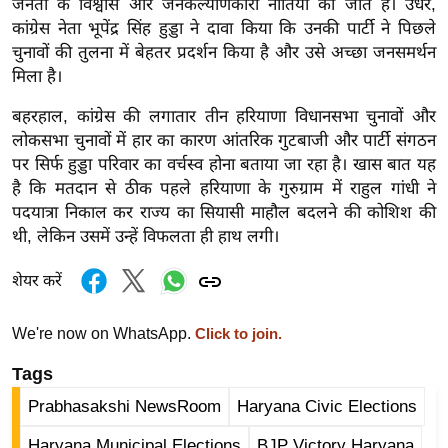
जनता के विश्वास और जनकल्याणकारी नीतियों की जीत है। उधर,
g
कांग्रेस नेता भूपेंद्र सिंह हुड्डा ने दावा किया कि उनकी पार्टी ने पिछले
N
चुनावों की तुलना में बेहतर प्रदर्शन किया है और उसे अच्छा जनसमर्थन
e
मिला है।
w
s
बहरहाल, कांग्रेस की लगातार तीन हरियाणा विधानसभा चुनावों और
लोकसभा चुनावों में हार का कारण आंतरिक गुटबाजी और पार्टी संगठन
ला
पर सिर्फ हुड्डा परिवार का वर्चस्व होना बताया जा रहा है। खास बात यह
इ
है कि मतदान से ठीक पहले हरियाणा के गुरुग्राम में राहुल गांधी ने
फ
पदयात्रा निकाल कर राज्य का सियासी माहौल बदलने की कोशिश की
स्टा
थी, लेकिन उसमें उन्हें विफलता ही हाथ लगी।
इ
ल
शेयर करें
टे
क्नॉ
We're now on WhatsApp.
Click to join.
लॉ
Tags
जी
Prabhasakshi NewsRoom
Haryana Civic Elections
ब्यू
टी
Haryana Municipal Elections
BJP Victory Haryana