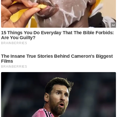
ट
ने
स
मं
त्रा
रि
ले
श
न
शि
प
रा
ज
नी
ति
वि
श्ले