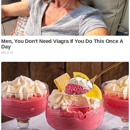
ड
हॉ
ली
वु
ड
फि
ल्म
स
मी
क्षा
B
r
e
a
k
i
n