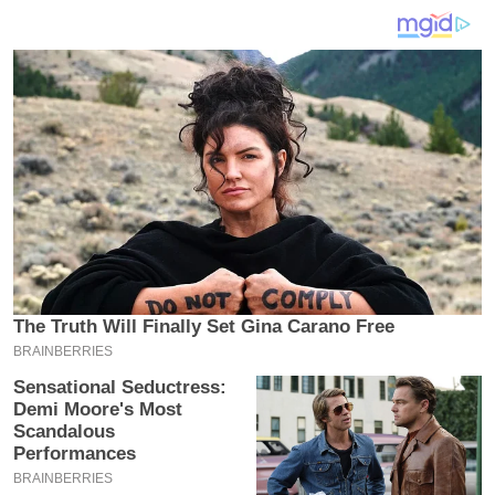
य
ब
ज
ट
खे
ल
क्रि
के
ट
I
P
L
2
0
2
6
क्रा