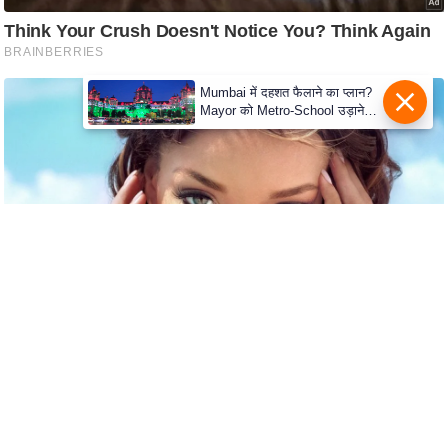
c
y
G
r
Mumbai में दहशत फैलाने का प्लान?
i
Mayor को Metro-School उड़ाने
की धमकी
e
v
a
n
c
e
R
e
d
r
e
s