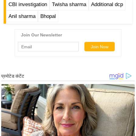
CBI investigation
Twisha sharma
Additional dcp
र्ल्ड
न्यू
Anil sharma
Bhopal
ज
ब्री
फ
म
नो
रं
ज
न
ज
ग
त
बॉ
ली
वु