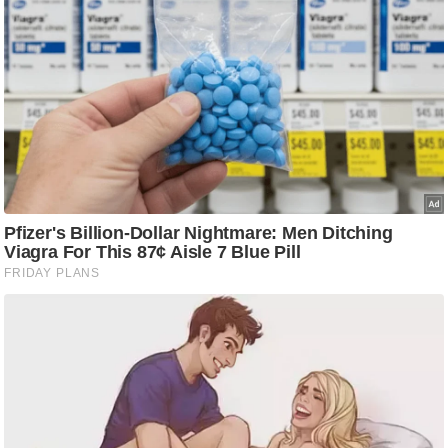
ष
ण
स
म
सा
म
यि
क
मा
तृ
भू
मि
स्तं
भ
ए
म
.