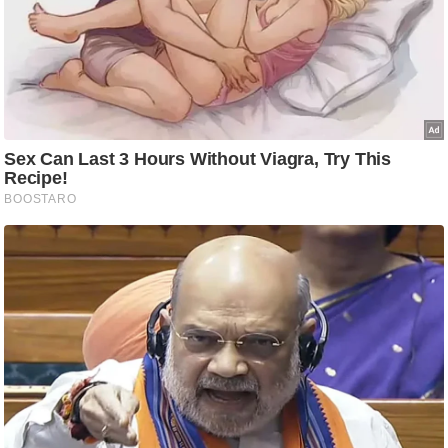
आ
र
.
आ
ई
.
चा
य
प
र
स
मी
क्षा
ध
र्म
ज्यो