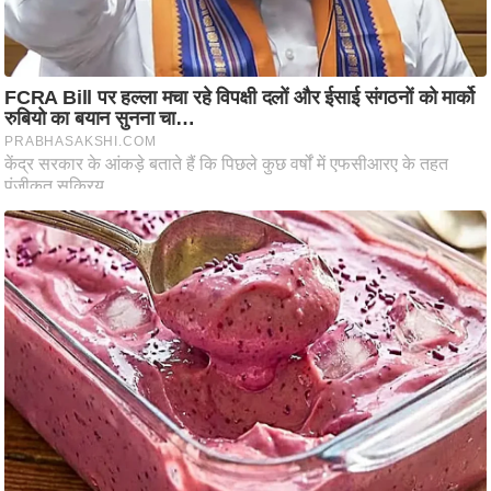
ति
ष
प्र
भु
म
हि
मा
/
ध
र्म
स्थ
ल
व्र
त
त्यो
हा
र