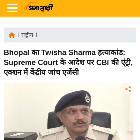
|
राष्ट्रीय
|
ता
Bhopal का Twisha Sharma हत्याकांड:
ज़ा
ख
Supreme Court के आदेश पर CBI की एंट्री,
ब
एक्शन में केंद्रीय जांच एजेंसी
र
रा
ष्ट्री
य
अं
त
र्रा
ष्ट्री