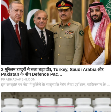
ट
ने
स
मं
त्रा
रि
ले
श
न
शि
प
रा
ज
नी
ति
वि
श्ले