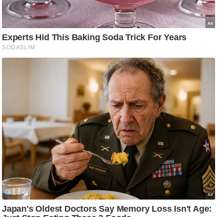
g
N
e
w
s
ला
इ
फ
स्टा
इ
ल
टे
क्नॉ
लॉ
जी
ब्यू
टी