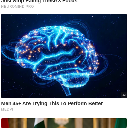
/
फै
श
न
घ
रे
लू
नु
स्खे
प
र्य
ट
न
स्थ
ल
फि