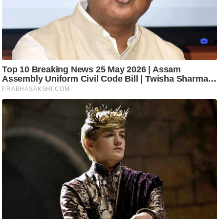
टो
वी
डि
यो
ऑ
डि
यो
इं
फ़ो
ग्रा
फ़ि
क
रा
ज्यों
से
श