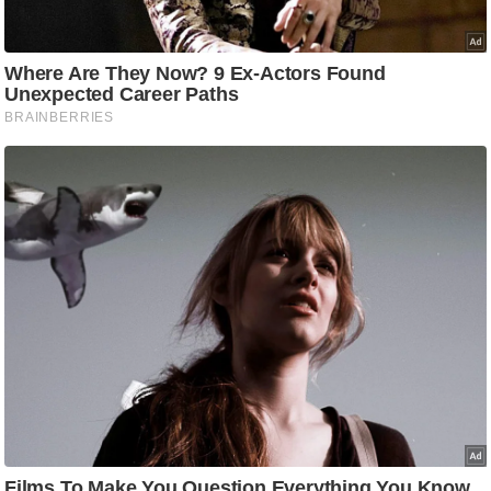
ह
रों
से
वे
ब
स्टो
री
का
र्टू
न
S
h
o
r
t
V
i