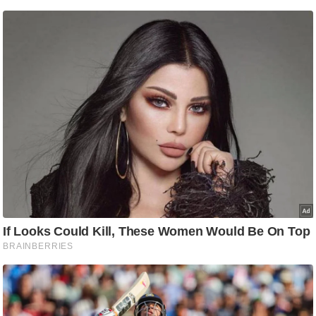
ति
ष
प्र
भु
म
हि
मा
/
ध
र्म
स्थ
ल
व्र
त
त्यो
हा
र