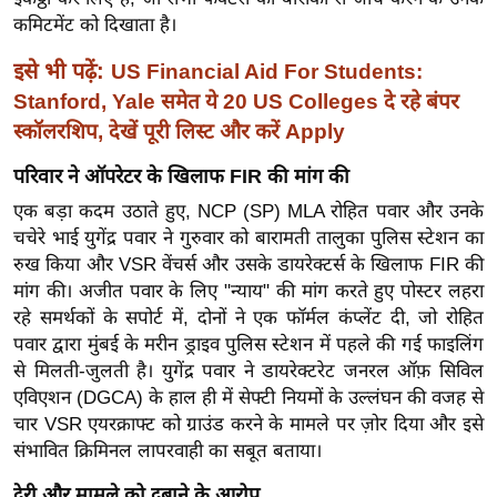
ख्सि
कमिटमेंट को दिखाता है।
य
त
इसे भी पढ़ें:
US Financial Aid For Students:
यं
Stanford, Yale समेत ये 20 US Colleges दे रहे बंपर
ग
स्कॉलरशिप, देखें पूरी लिस्ट और करें Apply
इं
परिवार ने ऑपरेटर के खिलाफ FIR की मांग की
डि
एक बड़ा कदम उठाते हुए, NCP (SP) MLA रोहित पवार और उनके
या
चचेरे भाई युगेंद्र पवार ने गुरुवार को बारामती तालुका पुलिस स्टेशन का
सा
रुख किया और VSR वेंचर्स और उसके डायरेक्टर्स के खिलाफ FIR की
हि
मांग की। अजीत पवार के लिए "न्याय" की मांग करते हुए पोस्टर लहरा
त्य
रहे समर्थकों के सपोर्ट में, दोनों ने एक फॉर्मल कंप्लेंट दी, जो रोहित
ज
पवार द्वारा मुंबई के मरीन ड्राइव पुलिस स्टेशन में पहले की गई फाइलिंग
ग
से मिलती-जुलती है। युगेंद्र पवार ने डायरेक्टरेट जनरल ऑफ़ सिविल
त
एविएशन (DGCA) के हाल ही में सेफ्टी नियमों के उल्लंघन की वजह से
चार VSR एयरक्राफ्ट को ग्राउंड करने के मामले पर ज़ोर दिया और इसे
ऑ
संभावित क्रिमिनल लापरवाही का सबूत बताया।
टो
व
देरी और मामले को दबाने के आरोप