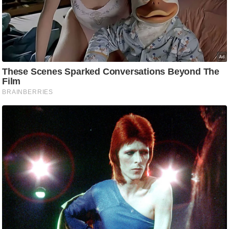
ट
ने
स
मं
त्रा
रि
ले
श
न
शि
प
रा
ज
नी
ति
वि
श्ले