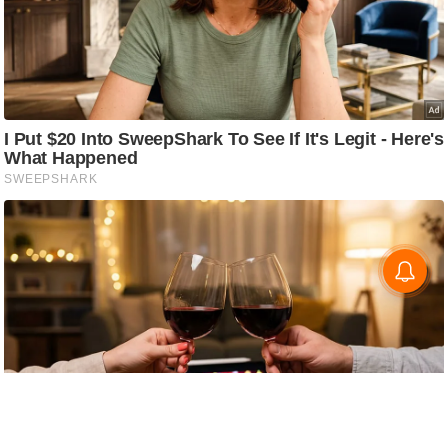
s
a
l
C
o
d
e
O
f
E
t
h
i
c
s
R
S