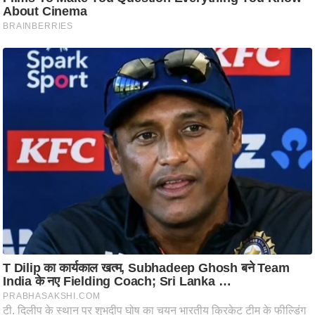
d
e
o
s
i
O
S
A
p
p
A
b
o
u
t
u
s