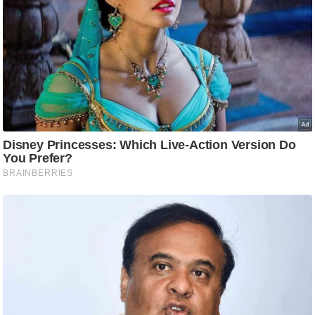
i
c
k
L
i
n
k
s
वि
धा
न
स
भा
चु
ना
व
फो