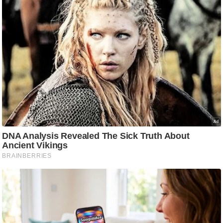
e
r
t
i
s
e
P
r
i
v
a
c
y
P
o
l
i