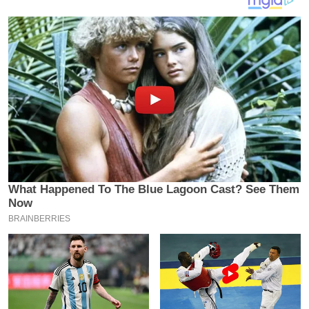
य
ब
ज
ट
खे
ल
क्रि
के
ट
I
P
L
2
0
2
6
क्रा