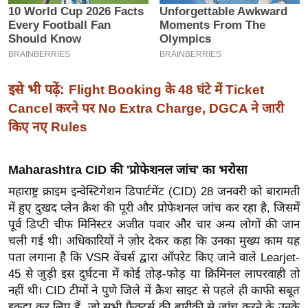
इ
म
ई
-
इसे भी पढ़ें:
Flight Booking के 48 घंटे में Ticket
पे
Cancel करने पर No Extra Charge, DGCA ने जारी
प
किए नए Rules
र
मि
सा
Maharashtra CID की 'प्रोफेशनल जांच' का भरोसा
ल
महाराष्ट्र क्राइम इन्वेस्टिगेशन डिपार्टमेंट (CID) 28 जनवरी को बारामती
में हुए दुखद प्लेन क्रैश की पूरी और प्रोफेशनल जांच कर रहा है, जिसमें
बे
पूर्व डिप्टी चीफ मिनिस्टर अजीत पवार और चार अन्य लोगों की जान
मि
चली गई थी। अधिकारियों ने ज़ोर देकर कहा कि उनका मुख्य काम यह
सा
पता लगाना है कि VSR वेंचर्स द्वारा ऑपरेट किए जाने वाले Learjet-
ल
45 से जुड़ी इस दुर्घटना में कोई तोड़-फोड़ या क्रिमिनल लापरवाही तो
नहीं थी। CID टीमों ने पुणे जिले में क्रैश साइट से पहले ही काफी सबूत
श
इकट्ठा कर लिए हैं, जो सभी फैक्टर्स की बारीकी से जांच करने के उनके