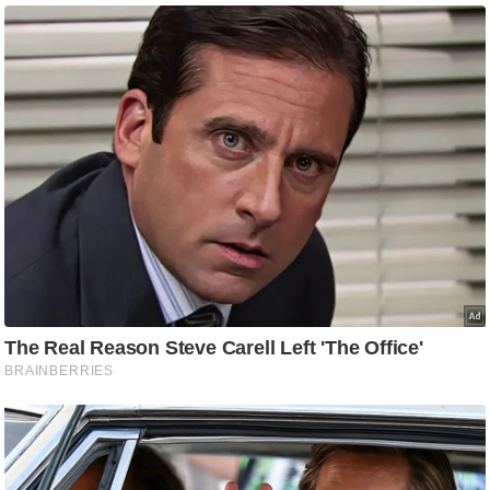
g
N
e
w
s
ला
इ
फ
स्टा
इ
ल
टे
क्नॉ
लॉ
जी
ब्यू
टी