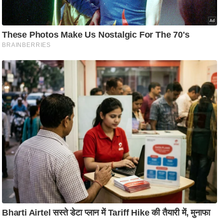
ष
ण
स
म
सा
म
यि
क
मा
तृ
भू
मि
स्तं
भ
ए
म
.