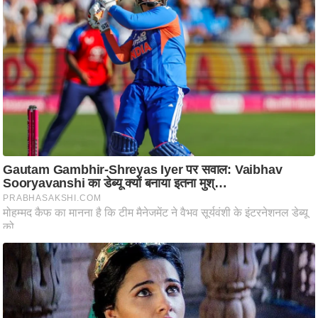
रा
शि
फ
ल
वि
शे
ष
वि
श्ले
ष
ण
ट्रें
डिं
ग
Q
u