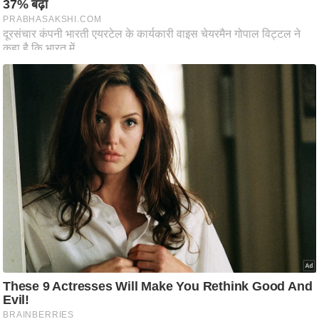
आ
र
.
आ
ई
.
चा
य
प
र
स
मी
क्षा
ध
र्म
ज्यो