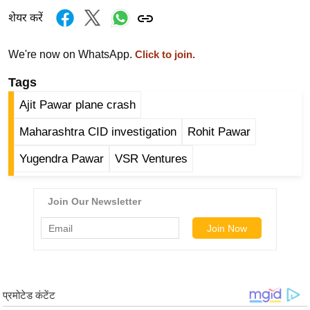
ड
शेयर करें
हॉ
ली
We're now on WhatsApp.
Click to join.
वु
ड
Tags
फि
Ajit Pawar plane crash
ल्म
Maharashtra CID investigation
Rohit Pawar
स
मी
Yugendra Pawar
VSR Ventures
क्षा
B
r
e
a
k
i
n