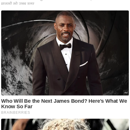
C
o
n
t
a
c
t
E
d
i
t
o
r
A
d
v