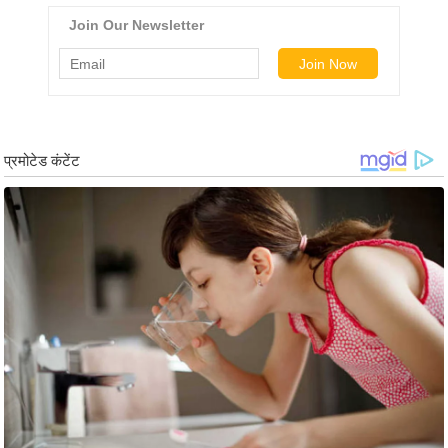
ख्सि
य
त
यं
ग
इं
डि
या
सा
हि
त्य
ज
ग
त
ऑ
टो
व