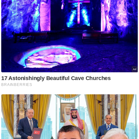
g
N
e
w
s
ला
इ
फ
स्टा
इ
ल
टे
क्नॉ
लॉ
जी
ब्यू
टी