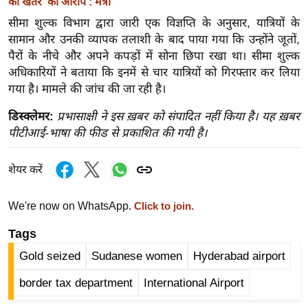
को खतरे’ का आरोप : मंत्री
इ
सीमा शुल्क विभाग द्वारा जारी एक विज्ञप्ति के अनुसार, यात्रियों के
म
सामान और उनकी व्यापक तलाशी के बाद पाया गया कि उन्होंने जूतों,
पैरों के नीचे और अपने कपड़ों में सोना छिपा रखा था। सीमा शुल्क
ई
अधिकारियों ने बताया कि इनमें से चार यात्रियों को गिरफ्तार कर लिया
-
गया है। मामले की जांच की जा रही है।
पे
प
डिस्क्लेमर:
प्रभासाक्षी ने इस ख़बर को संपादित नहीं किया है। यह ख़बर
र
पीटीआई-भाषा की फीड से प्रकाशित की गयी है।
मि
सा
शेयर करें
ल
We're now on WhatsApp.
Click to join.
बे
Tags
मि
Gold seized
Sudanese women
Hyderabad airport
सा
ल
border tax department
International Airport
श