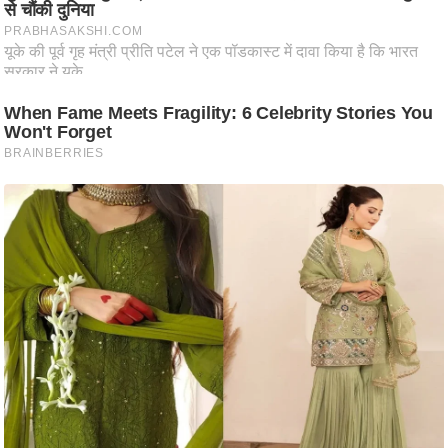
आ
र
.
आ
ई
.
चा
य
प
र
स
मी
क्षा
ध
र्म
ज्यो