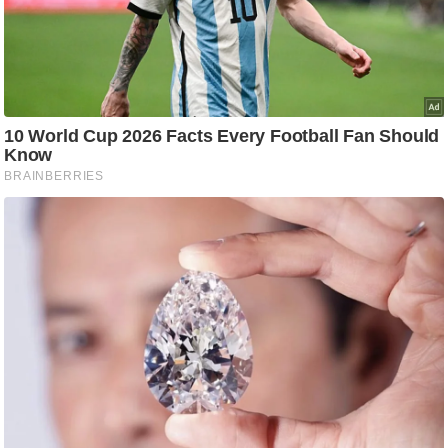
ट
ने
स
मं
त्रा
रि
ले
श
न
शि
प
रा
ज
नी
ति
वि
श्ले