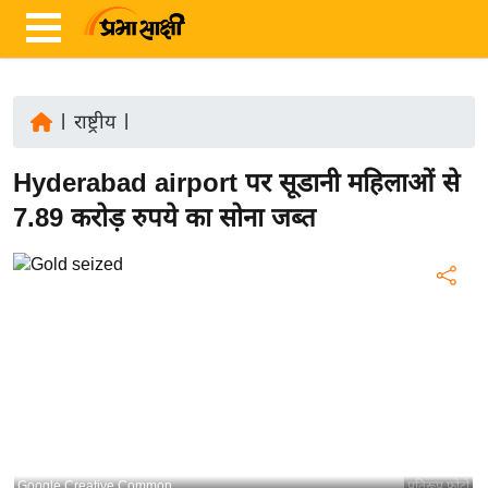
|
राष्ट्रीय
|
ता
Hyderabad airport पर सूडानी महिलाओं से
ज़ा
ख
7.89 करोड़ रुपये का सोना जब्त
ब
र
रा
ष्ट्री
य
अं
त
र्रा
ष्ट्री
Google Creative Common
प्रतिरूप फोटो