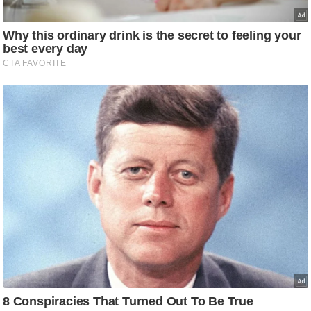
र्ल्ड
न्यू
ज
ब्री
फ
म
नो
रं
ज
न
ज
ग
त
बॉ
ली
वु