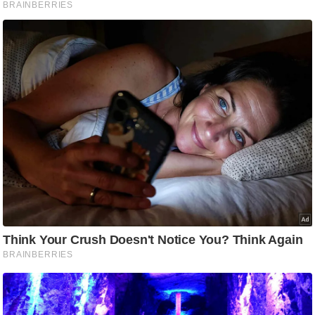
ड
हॉ
ली
वु
ड
फि
ल्म
स
मी
क्षा
B
r
e
a
k
i
n