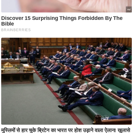
ष
ण
स
म
सा
म
यि
क
मा
तृ
भू
मि
स्तं
भ
ए
म
.