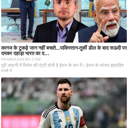
/
फै
श
न
घ
रे
लू
नु
स्खे
प
र्य
ट
न
स्थ
ल
फि