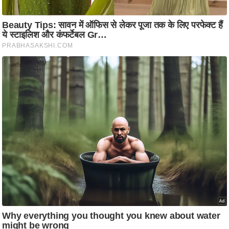
ति
ष
प्र
भु
म
हि
मा
/
ध
र्म
स्थ
ल
व्र
त
त्यो
हा
र