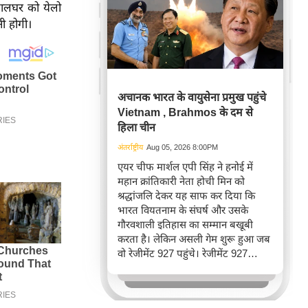
ालघर को येलो
ी होगी।
अचानक भारत के वायुसेना प्रमुख पहुंचे
Vietnam , Brahmos के दम से
हिला चीन
अंतर्राष्ट्रीय
Aug 05, 2026 8:00PM
एयर चीफ मार्शल एपी सिंह ने हनोई में
महान क्रांतिकारी नेता होची मिन को
श्रद्धांजलि देकर यह साफ कर दिया कि
भारत वियतनाम के संघर्ष और उसके
गौरवशाली इतिहास का सम्मान बखूबी
करता है। लेकिन असली गेम शुरू हुआ जब
वो रेजीमेंट 927 पहुंचे। रेजीमेंट 927
वियतनाम की वायुसेना की रीड है। यहां
एयर चीफ ने सीधे वियतनामी फाइटर
पायलट से बातचीत की। वियतनाम भी सुई