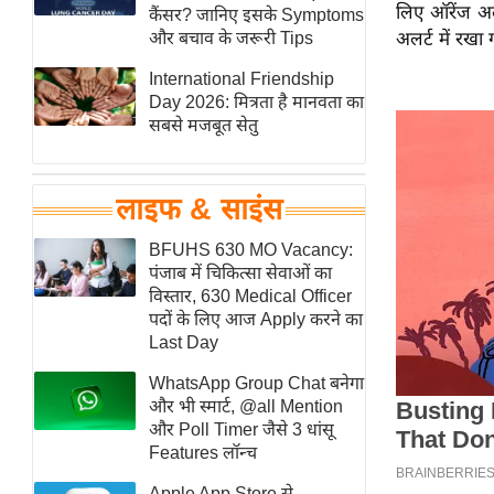
लिए ऑरेंज अल
हॉलीवुड
कैंसर? जानिए इसके Symptoms
और बचाव के जरूरी Tips
अलर्ट में रखा
फिल्म समीक्षा
International Friendship
Breaking
Day 2026: मित्रता है मानवता का
News
सबसे मजबूत सेतु
लाइफस्टाइल
टेक्नॉलॉजी
लाइफ & साइंस
ब्यूटी/फैशन
घरेलू नुस्खे
BFUHS 630 MO Vacancy:
पंजाब में चिकित्सा सेवाओं का
पर्यटन स्थल
विस्तार, 630 Medical Officer
फिटनेस मंत्रा
पदों के लिए आज Apply करने का
Last Day
रिलेशनशिप
WhatsApp Group Chat बनेगा
राजनीति
और भी स्मार्ट, @all Mention
विश्लेषण
और Poll Timer जैसे 3 धांसू
समसामयिक
Features लॉन्च
मातृभूमि
Apple App Store से