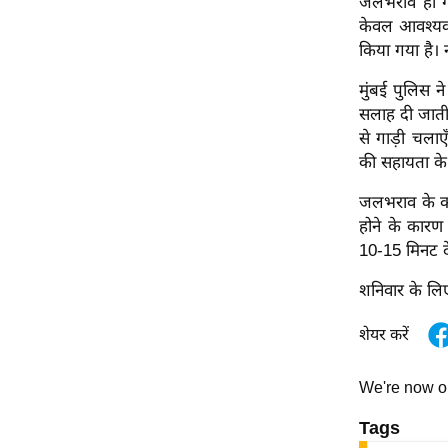
जलभराव हो गया
ऑडियो
केवल आवश्यक 
किया गया है।
इंफ़ोग्राफ़िक
राज्यों से
मुंबई पुलिस न
सलाह दी जाती 
शहरों से
से गाड़ी चलाए
वेब स्टोरी
की सहायता के 
कार्टून
जलभराव के का
Short
होने के कारण 
Videos
10-15 मिनट दे
iOS App
शनिवार के लिए
About us
Contact Editor
शेयर करें
Advertise
We're now 
Privacy Policy
Grievance
Tags
Redressal