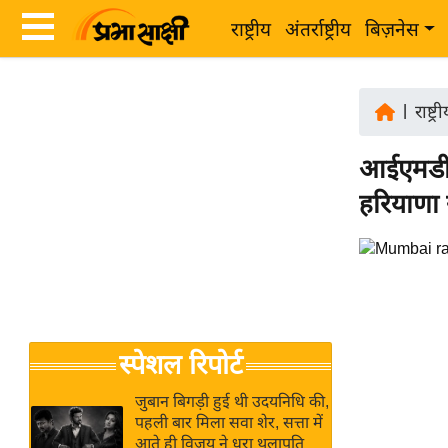
राष्ट्रीय
अंतर्राष्ट्रीय
बिज़नेस
Latest
ता
News
|
राष्ट्र
ज़ा
in
ख
आईएमडी क
Hindi
ब
हरियाणा 
र
Hindi
राष्ट्रीय
News
अंतर्राष्ट्रीय
Live
बिज़नेस
उद्योग
Breaking
स्पेशल रिपोर्ट
जगत
News in
विशेषज्ञ
Hindi
जुबान बिगड़ी हुई थी उदयनिधि की,
राय
पहली बार मिला सवा शेर, सत्ता में
आते ही विजय ने धरा थलापति