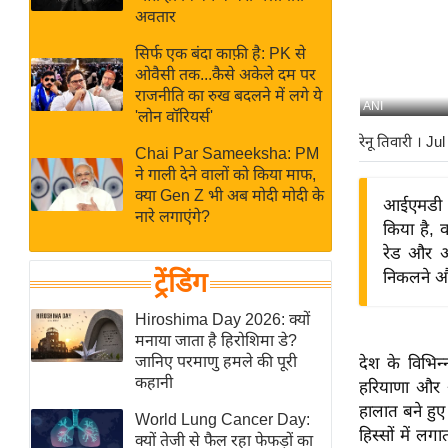
बजट
Hindi
अवतार
खेल
News
सिर्फ एक बंदा काफ़ी है: PK से
क्रिकेट
ओवैसी तक...कैसे अकेले दम पर
Hindi
IPL
राजनीति का रुख बदलने में लगे ये
ANI
'लोन वॉरियर्स'
Videos
2026
रेनू तिवारी
। Jul
क्राइम
Chai Par Sameeksha: PM
ने गाली देने वालों को किया माफ,
ई-पेपर
क्या Gen Z भी अब मोदी मोदी के
आईएमडी ने
मिसाल बेमिसाल
नारे लगाएंगे?
किया है, 
शख्सियत
रेड और ऑर
यंग इंडिया
ट्रेंडिंग
निकलने औ
साहित्य जगत
Hiroshima Day 2026: क्यों
ऑटो वर्ल्ड
मनाया जाता है हिरोशिमा डे?
जानिए परमाणु हमले की पूरी
देश के विभिन्
न्यूज ब्रीफ
कहानी
हरियाणा और अन
मनोरंजन जगत
हालात बने हुए 
World Lung Cancer Day:
बॉलीवुड
हिस्सों में ल
क्यों तेजी से फैल रहा फेफड़ों का