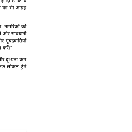
ाह दी है कि वे
े का भी आग्रह
ण, नागरिकों को
चें और सावधानी
र मुंबईवासियों
 करें।"
और दृश्यता कम
छ लोकल ट्रेनें