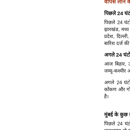
वापस लाने का
विश्लेषण
ट्रेंडिंग
पिछले 24 घंटो
पिछले 24 घंटो
Q
झारखंड, मध्य प
u
प्रदेश, दिल्ल
i
बारिश दर्ज की
c
अगले 24 घंटो
k
L
आज बिहार, उप-
i
जम्मू-कश्मीर 
n
अगले 24 घंटों
k
कोंकण और गोवा
s
है।
विधानसभा
चुनाव
मुंबई के कुछ 
फोटो
पिछले 24 घंट
वीडियो