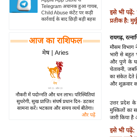
Telegram अचानक हुआ गायब,
स्तंभ
इसे भी पढ़ें:
Child Abuse कंटेंट पर कड़ी
एम.
कार्रवाई के बाद छिड़ी बड़ी बहस
प्रतीक है: मुर्मू
आर.
आई.
रायगढ़, रत्नाग
आज का राशिफल
चाय पर
मौसम विभाग ने 
समीक्षा
मेष | Aries
भारी से बहुत
धर्म
और पुणे के घा
चेतावनी, जबकि
ज्योतिष
का संकेत देते ह
प्रभु
और शुक्रवार 
महिमा/
नौकरी में पदोन्नति और धन लाभ। परिस्थितियां
धर्मस्थल
सुधरेगी, सुख प्राप्ति। संघर्ष प्रधान दिन- डटकर
उत्तर प्रदेश
व्रत
सामना करें। भटकाव और समय व्यर्थ बीतेगा।
मुश्किलों का
त्योहार
और पढ़ें
जारी किया है 
राशिफल
इसे भी पढ़ें:
विशेष