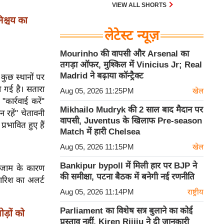
30 एम के भी उड़ाता है और भारत के पास
VIEW ALL SHORTS
इसका सबसे बड़ा बेड़ा है।
श्चय का
लेटेस्ट न्यूज़
Mourinho की वापसी और Arsenal का
तगड़ा ऑफर, मुश्किल में Vinicius Jr; Real
Madrid ने बढ़ाया कॉन्ट्रैक्ट
 कुछ स्थानों पर
 गई है। सतारा
Aug 05, 2026 11:25PM
खेल
"कार्रवाई करें"
Mikhailo Mudryk की 2 साल बाद मैदान पर
 रहें" चेतावनी
वापसी, Juventus के खिलाफ Pre-season
्रभावित हुए हैं
Match में हारी Chelsea
Aug 05, 2026 11:15PM
खेल
Bankipur bypoll में मिली हार पर BJP ने
त जाम के कारण
की समीक्षा, पटना बैठक में बनेगी नई रणनीति
ारिश का अलर्ट
Aug 05, 2026 11:14PM
राष्ट्रीय
Parliament का विशेष सत्र बुलाने का कोई
ड़ों को
प्रस्ताव नहीं, Kiren Rijiju ने दी जानकारी