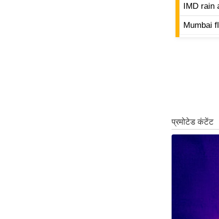
IMD rain a
Code Of Ethics
Mumbai fl
RSS
Our Team
Expert Panel
Loksabhachunav
Android App