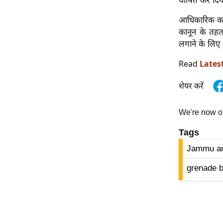
घोषित कर दिय
विश्लेषण
ट्रेंडिंग
आधिकारिक कार्र
कानून के तहत
लगाने के लिए
Q
u
Read
Lates
i
c
शेयर करें
k
L
We're now 
i
n
Tags
k
Jammu an
s
grenade b
विधानसभा
चुनाव
फोटो
वीडियो