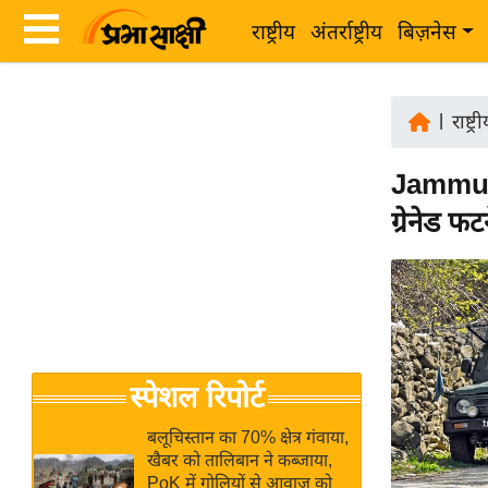
राष्ट्रीय
अंतर्राष्ट्रीय
बिज़नेस
Latest
ता
News
|
राष्ट्र
ज़ा
in
ख
Jammu an
Hindi
ब
ग्रेनेड फ
र
Hindi
राष्ट्रीय
News
अंतर्राष्ट्रीय
Live
बिज़नेस
उद्योग
Breaking
स्पेशल रिपोर्ट
जगत
News in
विशेषज्ञ
Hindi
बलूचिस्तान का 70% क्षेत्र गंवाया,
राय
खैबर को तालिबान ने कब्जाया,
PoK में गोलियों से आवाज को