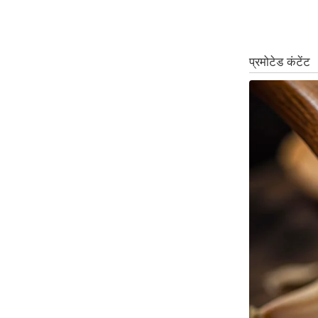
ऑडियो
इंफ़ोग्राफ़िक
राज्यों से
शहरों से
वेब स्टोरी
कार्टून
Short
Videos
iOS App
About us
Contact Editor
Advertise
Privacy Policy
Grievance
Redressal