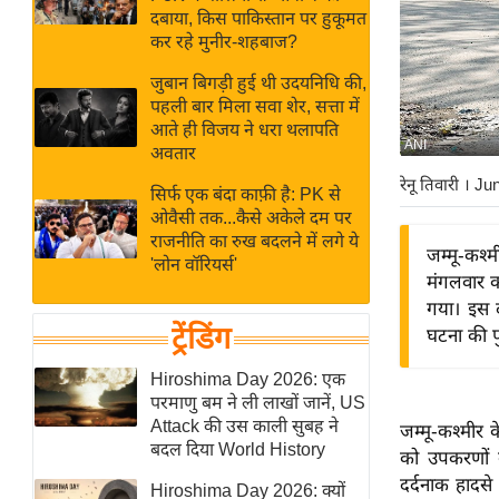
बजट
Hindi
दबाया, किस पाकिस्तान पर हुकूमत
खेल
News
कर रहे मुनीर-शहबाज?
क्रिकेट
जुबान बिगड़ी हुई थी उदयनिधि की,
Hindi
IPL
पहली बार मिला सवा शेर, सत्ता में
आते ही विजय ने धरा थलापति
Videos
2026
ANI
अवतार
क्राइम
रेनू तिवारी
। Ju
सिर्फ एक बंदा काफ़ी है: PK से
ई-पेपर
ओवैसी तक...कैसे अकेले दम पर
मिसाल बेमिसाल
राजनीति का रुख बदलने में लगे ये
जम्मू-कश्
'लोन वॉरियर्स'
शख्सियत
मंगलवार क
यंग इंडिया
गया। इस द
ट्रेंडिंग
घटना की पु
साहित्य जगत
ऑटो वर्ल्ड
Hiroshima Day 2026: एक
परमाणु बम ने ली लाखों जानें, US
न्यूज ब्रीफ
Attack की उस काली सुबह ने
जम्मू-कश्मीर 
मनोरंजन जगत
बदल दिया World History
को उपकरणों 
बॉलीवुड
दर्दनाक हादसे
Hiroshima Day 2026: क्यों