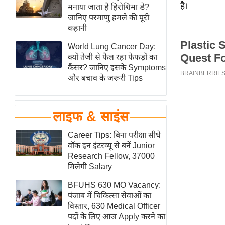
है।
हॉलीवुड
मनाया जाता है हिरोशिमा डे?
जानिए परमाणु हमले की पूरी
फिल्म समीक्षा
कहानी
Breaking
World Lung Cancer Day:
News
क्यों तेजी से फैल रहा फेफड़ों का
लाइफस्टाइल
कैंसर? जानिए इसके Symptoms
और बचाव के जरूरी Tips
टेक्नॉलॉजी
ब्यूटी/फैशन
घरेलू नुस्खे
लाइफ & साइंस
पर्यटन स्थल
Career Tips: बिना परीक्षा सीधे
फिटनेस मंत्रा
वॉक इन इंटरव्यू से बनें Junior
Research Fellow, 37000
रिलेशनशिप
मिलेगी Salary
राजनीति
BFUHS 630 MO Vacancy:
विश्लेषण
पंजाब में चिकित्सा सेवाओं का
समसामयिक
विस्तार, 630 Medical Officer
पदों के लिए आज Apply करने का
मातृभूमि