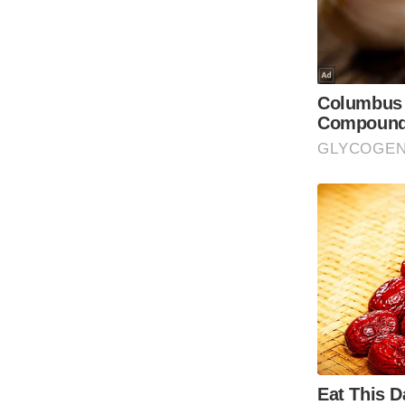
Code Of Ethics
RSS
Our Team
Expert Panel
Loksabhachunav
Android App