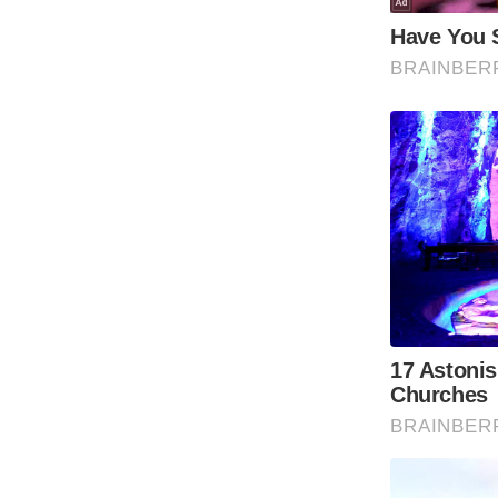
Code Of Ethics
RSS
Our Team
Expert Panel
Loksabhachunav
Android App