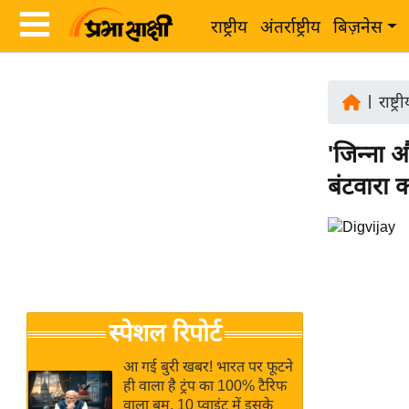
राष्ट्रीय
अंतर्राष्ट्रीय
बिज़नेस
Latest
ता
News
|
राष्ट्र
ज़ा
in
ख
'जिन्ना 
Hindi
ब
बंटवारा 
र
Hindi
राष्ट्रीय
News
अंतर्राष्ट्रीय
Live
बिज़नेस
उद्योग
Breaking
स्पेशल रिपोर्ट
जगत
News in
विशेषज्ञ
Hindi
आ गई बुरी खबर! भारत पर फूटने
राय
ही वाला है ट्रंप का 100% टैरिफ
वाला बम, 10 प्वाइंट में इसके