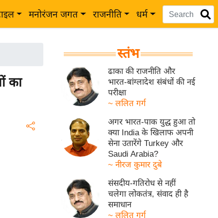
टाइल
मनोरंजन जगत
राजनीति
धर्म
स्तंभ
ढाका की राजनीति और
ों का
भारत-बांग्लादेश संबंधों की नई
परीक्षा
~ ललित गर्ग
अगर भारत-पाक युद्ध हुआ तो
क्या India के खिलाफ अपनी
सेना उतारेंगे Turkey और
Saudi Arabia?
~ नीरज कुमार दुबे
संसदीय-गतिरोध से नहीं
चलेगा लोकतंत्र, संवाद ही है
समाधान
~ ललित गर्ग