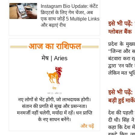
Instagram Bio Update: कंटेंट
स्तंभ
क्रिएटर्स के लिए गेम चेंजर, अब
एम.
एक साथ जोड़ें 5 Multiple Links
इसे भी पढ़ें:
आर.
और बढ़ाएं रीच
ग्लोबल बैंक
आई.
चाय पर
प्रदेश के मुख्
आज का राशिफल
समीक्षा
‘‘जिन्ना और 
मेष | Aries
बंटवारा करा र
धर्म
द्वारा ‘रन फॉर
ज्योतिष
लेकिन मत भूल
प्रभु
महिमा/
इसे भी पढ़ें:
धर्मस्थल
नए लोगों से भेंट होंगी, जो लाभदायक होगी।
बड़ी हुई मार्के
व्रत
संतान की प्रगति से सुख और प्रसन्नता।
त्योहार
देश की पहली म
मनमर्जी नहीं चलेगी, मर्यादा में रहें। धन प्राप्ति
के नए साधन बनेंगे।
दी थी। सिंह न
राशिफल
और पढ़ें
कहा कि देश मे
विशेष
इकट्ठे किए जा