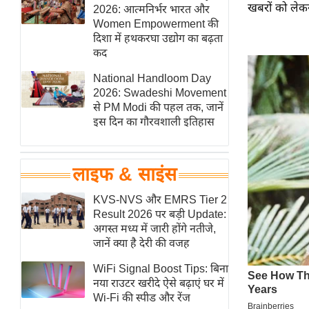
खबरों को लेकर
हॉलीवुड
2026: आत्मनिर्भर भारत और
Women Empowerment की
फिल्म समीक्षा
दिशा में हथकरघा उद्योग का बढ़ता
Breaking
कद
News
National Handloom Day
लाइफस्टाइल
2026: Swadeshi Movement
से PM Modi की पहल तक, जानें
टेक्नॉलॉजी
इस दिन का गौरवशाली इतिहास
ब्यूटी/फैशन
घरेलू नुस्खे
लाइफ & साइंस
पर्यटन स्थल
फिटनेस मंत्रा
KVS-NVS और EMRS Tier 2
Result 2026 पर बड़ी Update:
रिलेशनशिप
अगस्त मध्य में जारी होंगे नतीजे,
राजनीति
जानें क्या है देरी की वजह
विश्लेषण
WiFi Signal Boost Tips: बिना
समसामयिक
नया राउटर खरीदे ऐसे बढ़ाएं घर में
Wi-Fi की स्पीड और रेंज
मातृभूमि