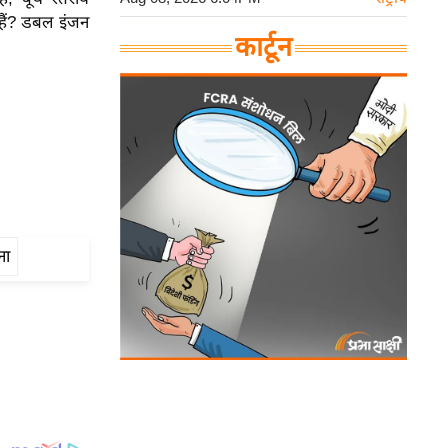
हैं? डबल इंजन
कार्टून
ना