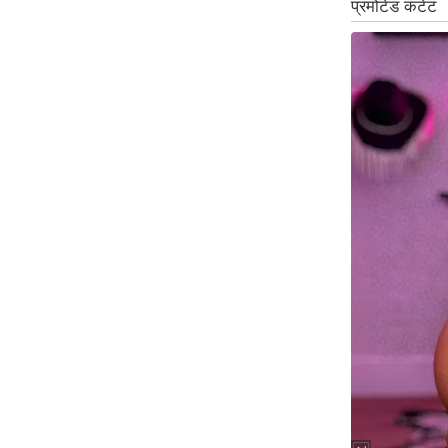
ऑडियो
इंफ़ोग्राफ़िक
राज्यों से
शहरों से
वेब स्टोरी
कार्टून
Short
Videos
iOS App
About us
Contact Editor
Advertise
Privacy Policy
Grievance
Redressal