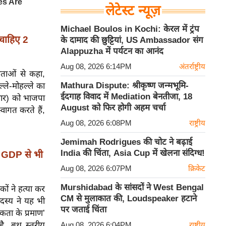
लेटेस्ट न्यूज़
Michael Boulos in Kochi: केरल में ट्रंप
 चाहिए 2
के दामाद की छुट्टियां, US Ambassador संग
Alappuzha में पर्यटन का आनंद
Aug 08, 2026 6:14PM
अंतर्राष्ट्रीय
ददाताओं से कहा,
Mathura Dispute: श्रीकृष्ण जन्मभूमि-
ले-मोहल्ले का
ईदगाह विवाद में Mediation बेनतीजा, 18
रवार) को भाजपा
August को फिर होगी अहम चर्चा
्वागत करते हैं,
Aug 08, 2026 6:08PM
राष्ट्रीय
Jemimah Rodrigues की चोट ने बढ़ाई
India की चिंता, Asia Cup में खेलना संदिग्ध!
ी GDP से भी
Aug 08, 2026 6:07PM
क्रिकेट
Murshidabad के सांसदों ने West Bengal
ों ने हत्या कर
CM से मुलाकात की, Loudspeaker हटाने
सदस्य ने यह भी
पर जताई चिंता
कता के प्रमाण’
है, बूथ स्तरीय
Aug 08, 2026 6:04PM
राष्ट्रीय