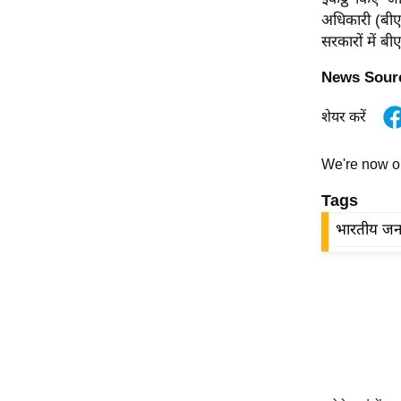
विश्लेषण
अधिकारी (बीए
ट्रेंडिंग
सरकारों में बी
News Sour
Q
u
शेयर करें
i
c
We're now 
k
L
Tags
i
भारतीय जनत
n
k
s
विधानसभा
चुनाव
फोटो
वीडियो