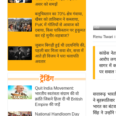
बजट
Hindi
असर को समझें
खेल
News
बलूचिस्तान का 70% क्षेत्र गंवाया,
क्रिकेट
खैबर को तालिबान ने कब्जाया,
Hindi
IPL
PoK में गोलियों से आवाज को
ANI
दबाया, किस पाकिस्तान पर हुकूमत
Videos
2026
कर रहे मुनीर-शहबाज?
Renu Tiwari
।
क्राइम
जुबान बिगड़ी हुई थी उदयनिधि की,
ई-पेपर
पहली बार मिला सवा शेर, सत्ता में
कांग्रेस 
मिसाल बेमिसाल
आते ही विजय ने धरा थलापति
आरोप लगाय
अवतार
शख्सियत
सागर में 
यंग इंडिया
पर सवाल उ
ट्रेंडिंग
साहित्य जगत
ऑटो वर्ल्ड
Quit India Movement:
भारतीय स्वतंत्रता संग्राम की वो
सत्तारूढ़ भार
न्यूज ब्रीफ
क्रांति जिसने हिला दी थी British
ने बृहस्पतिव
मनोरंजन जगत
Empire की जड़ें
भारत का बंटवा
बॉलीवुड
सिंह ने उन्हो
National Handloom Day