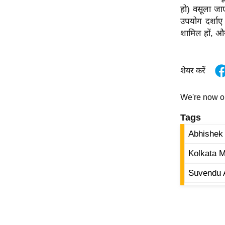
विश्लेषण
हो) वसूला जाए
ट्रेंडिंग
उपयोग दर्शाए
शामिल हों, और
Q
u
i
शेयर करें
c
k
We're now 
L
Tags
i
n
Abhishek
k
Kolkata M
s
Suvendu 
विधानसभा
चुनाव
फोटो
वीडियो