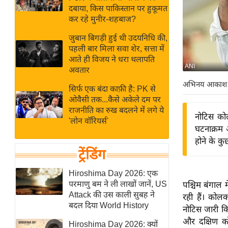
बजट
Hindi
दबाया, किस पाकिस्तान पर हुकूमत
खेल
News
कर रहे मुनीर-शहबाज?
क्रिकेट
जुबान बिगड़ी हुई थी उदयनिधि की,
Hindi
IPL
पहली बार मिला सवा शेर, सत्ता में
आते ही विजय ने धरा थलापति
Videos
2026
ANI
अवतार
क्राइम
अभिनय आकाश
सिर्फ एक बंदा काफ़ी है: PK से
ई-पेपर
ओवैसी तक...कैसे अकेले दम पर
मिसाल बेमिसाल
राजनीति का रुख बदलने में लगे ये
नोटिस को
'लोन वॉरियर्स'
शख्सियत
घटनाक्रम
यंग इंडिया
होने के कु
ट्रेंडिंग
साहित्य जगत
ऑटो वर्ल्ड
Hiroshima Day 2026: एक
परमाणु बम ने ली लाखों जानें, US
पश्चिम बंगाल 
न्यूज ब्रीफ
Attack की उस काली सुबह ने
रही हैं। कोल
मनोरंजन जगत
बदल दिया World History
नोटिस जारी कि
बॉलीवुड
और दक्षिण क
Hiroshima Day 2026: क्यों