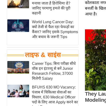
कोलकाता नगर 
हॉलीवुड
मनाया जाता है हिरोशिमा डे?
जानिए परमाणु हमले की पूरी
बनर्जी के खिल
फिल्म समीक्षा
कहानी
आया है।
Breaking
World Lung Cancer Day:
News
क्यों तेजी से फैल रहा फेफड़ों का
लाइफस्टाइल
कैंसर? जानिए इसके Symptoms
और बचाव के जरूरी Tips
टेक्नॉलॉजी
ब्यूटी/फैशन
घरेलू नुस्खे
लाइफ & साइंस
पर्यटन स्थल
Career Tips: बिना परीक्षा सीधे
फिटनेस मंत्रा
वॉक इन इंटरव्यू से बनें Junior
Research Fellow, 37000
रिलेशनशिप
मिलेगी Salary
राजनीति
BFUHS 630 MO Vacancy:
विश्लेषण
पंजाब में चिकित्सा सेवाओं का
समसामयिक
विस्तार, 630 Medical Officer
पदों के लिए आज Apply करने का
मातृभूमि