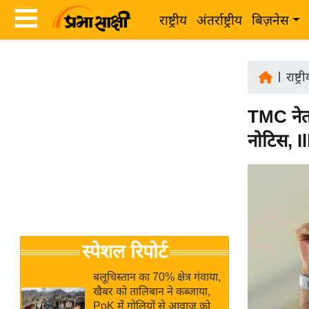
राष्ट्रीय
अंतर्राष्ट्रीय
बिज़नेस
Latest
ता
News
|
राष्ट्र
ज़ा
in
ख
TMC ने
Hindi
ब
नोटिस, I
र
Hindi
राष्ट्रीय
News
अंतर्राष्ट्रीय
Live
बिज़नेस
उद्योग
Breaking
स्पेशल रिपोर्ट
जगत
News in
विशेषज्ञ
Hindi
बलूचिस्तान का 70% क्षेत्र गंवाया,
राय
खैबर को तालिबान ने कब्जाया,
PoK में गोलियों से आवाज को