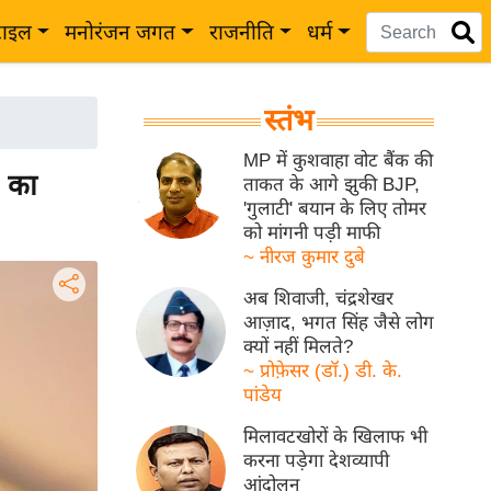
टाइल
मनोरंजन जगत
राजनीति
धर्म
स्तंभ
MP में कुशवाहा वोट बैंक की
 का
ताकत के आगे झुकी BJP,
'गुलाटी' बयान के लिए तोमर
को मांगनी पड़ी माफी
~ नीरज कुमार दुबे
अब शिवाजी, चंद्रशेखर
आज़ाद, भगत सिंह जैसे लोग
क्यों नहीं मिलते?
~ प्रोफ़ेसर (डॉ.) डी. के.
पांडेय
मिलावटखोरों के खिलाफ भी
करना पड़ेगा देशव्यापी
आंदोलन