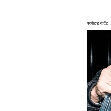
ऑडियो
इंफ़ोग्राफ़िक
राज्यों से
शहरों से
वेब स्टोरी
कार्टून
Short
Videos
iOS App
About us
Contact Editor
Advertise
Privacy Policy
Grievance
Redressal