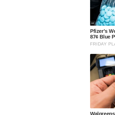
Code Of Ethics
RSS
Our Team
Expert Panel
Loksabhachunav
Android App