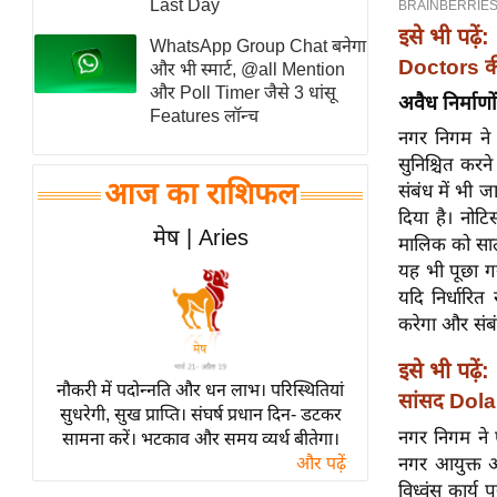
Last Day
स्तंभ
इसे भी पढ़ें:
WhatsApp Group Chat बनेगा
एम.
Doctors क
और भी स्मार्ट, @all Mention
आर.
और Poll Timer जैसे 3 धांसू
अवैध निर्माणो
Features लॉन्च
आई.
नगर निगम ने 
चाय पर
सुनिश्चित करन
समीक्षा
आज का राशिफल
संबंध में भी ज
दिया है। नोट
धर्म
मेष | Aries
मालिक को सात द
ज्योतिष
यह भी पूछा गय
प्रभु
यदि निर्धारित
महिमा/
करेगा और संबंध
धर्मस्थल
इसे भी पढ़ें:
व्रत
नौकरी में पदोन्नति और धन लाभ। परिस्थितियां
सांसद Dola
त्योहार
सुधरेगी, सुख प्राप्ति। संघर्ष प्रधान दिन- डटकर
नगर निगम ने 
सामना करें। भटकाव और समय व्यर्थ बीतेगा।
राशिफल
नगर आयुक्त आ
और पढ़ें
विशेष
विध्वंस कार्य