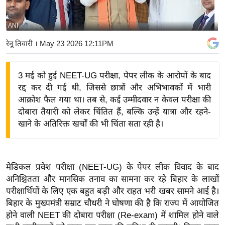
य
बि
ANI
ज़
रेनू तिवारी
। May 23 2026 12:11PM
ने
स
3 मई को हुई NEET-UG परीक्षा, पेपर लीक के आरोपों के बाद
उ
रद्द कर दी गई थी, जिससे छात्रों और अभिभावकों में भारी
द्यो
आक्रोश फैल गया था। तब से, कई उम्मीदवार न केवल परीक्षा की
ग
दोबारा तैयारी को लेकर चिंतित हैं, बल्कि उन्हें यात्रा और रहने-
ज
खाने के अतिरिक्त खर्चों की भी चिंता सता रही है।
ग
त
वि
मेडिकल प्रवेश परीक्षा (NEET-UG) के पेपर लीक विवाद के बाद
शे
अनिश्चितता और मानसिक तनाव का सामना कर रहे बिहार के लाखों
ष
परीक्षार्थियों के लिए एक बहुत बड़ी और राहत भरी खबर सामने आई है।
ज्ञ
बिहार के मुख्यमंत्री सम्राट चौधरी ने घोषणा की है कि राज्य में आयोजित
रा
होने वाली NEET की दोबारा परीक्षा (Re-exam) में शामिल होने वाले