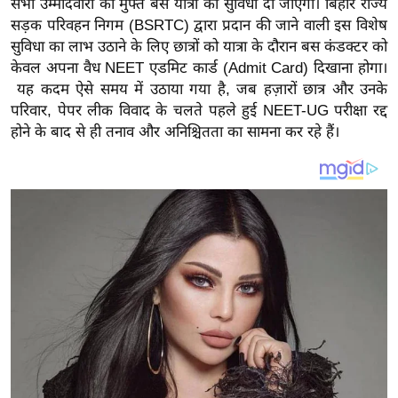
सभी उम्मीदवारों को मुफ्त बस यात्रा की सुविधा दी जाएगी। बिहार राज्य
य
सड़क परिवहन निगम (BSRTC) द्वारा प्रदान की जाने वाली इस विशेष
ब
सुविधा का लाभ उठाने के लिए छात्रों को यात्रा के दौरान बस कंडक्टर को
ज
केवल अपना वैध NEET एडमिट कार्ड (Admit Card) दिखाना होगा।
ट
यह कदम ऐसे समय में उठाया गया है, जब हज़ारों छात्र और उनके
खे
परिवार, पेपर लीक विवाद के चलते पहले हुई NEET-UG परीक्षा रद्द
ल
होने के बाद से ही तनाव और अनिश्चितता का सामना कर रहे हैं।
क्रि
के
ट
I
P
L
2
0
2
6
क्रा