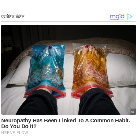
g
N
e
w
s
ला
इ
फ
स्टा
इ
ल
टे
क्नॉ
लॉ
जी
ब्यू
टी