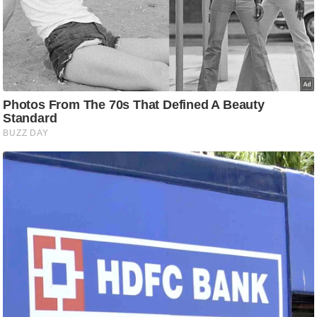
ति
ष
प्र
भु
म
हि
मा
/
ध
र्म
स्थ
ल
व्र
त
त्यो
हा
र