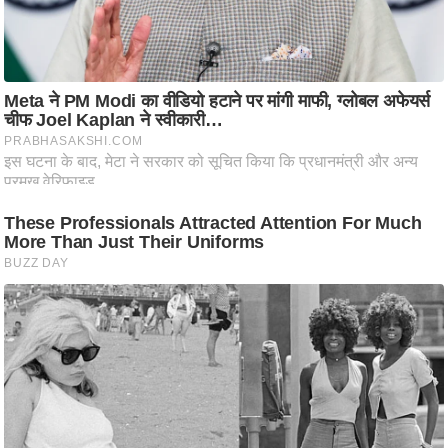
आ
र
.
आ
ई
.
चा
य
प
र
स
मी
क्षा
ध
र्म
ज्यो