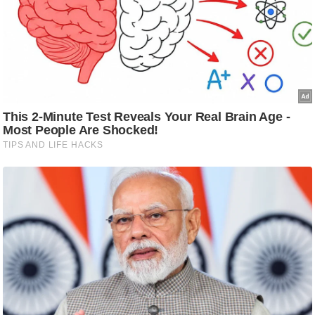
ष
ण
स
म
सा
म
यि
क
मा
तृ
भू
मि
स्तं
भ
ए
म
.