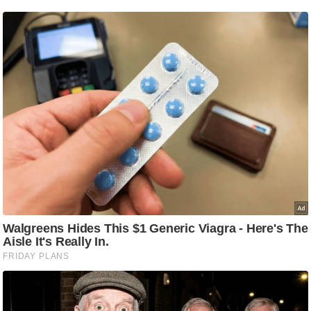
/
फै
श
न
घ
रे
लू
नु
स्खे
प
र्य
ट
न
स्थ
ल
फि