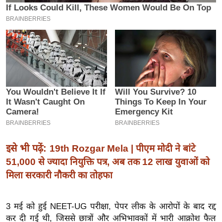
इ
म
ई
-
पे
प
र
मि
सा
ल
इसे भी पढ़ें:
19th Rozgar Mela | पीएम मोदी ने बांटे
बे
51,000 से ज्यादा नियुक्ति पत्र, अब तक 12 लाख युवाओं को
मि
मिला सरकारी नौकरी का तोहफा
सा
ल
3 मई को हुई NEET-UG परीक्षा, पेपर लीक के आरोपों के बाद रद्द
श
कर दी गई थी, जिससे छात्रों और अभिभावकों में भारी आक्रोश फैल