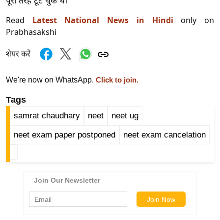
ड
पूरी तरह टूट चुके थे।
हॉ
Read
Latest National News in Hindi
only on
ली
Prabhasakshi
वु
ड
शेयर करें
फि
We're now on WhatsApp.
Click to join.
ल्म
स
Tags
मी
samrat chaudhary
neet
neet ug
क्षा
B
neet exam paper postponed
neet exam cancelation
r
e
a
k
i
n