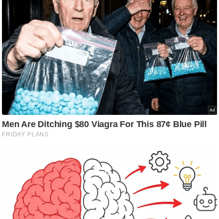
ट
ने
स
मं
त्रा
रि
ले
श
न
शि
प
रा
ज
नी
ति
वि
श्ले