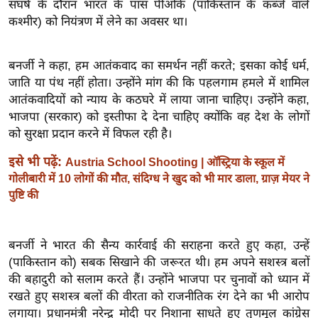
संघर्ष के दौरान भारत के पास पीओके (पाकिस्तान के कब्जे वाले
ख्सि
कश्मीर) को नियंत्रण में लेने का अवसर था।
य
त
यं
बनर्जी ने कहा, हम आतंकवाद का समर्थन नहीं करते; इसका कोई धर्म,
ग
जाति या पंथ नहीं होता।
उन्होंने मांग की कि पहलगाम हमले में शामिल
आतंकवादियों को न्याय के कठघरे में लाया जाना चाहिए। उन्होंने कहा,
इं
भाजपा (सरकार) को इस्तीफा दे देना चाहिए क्योंकि वह देश के लोगों
डि
को सुरक्षा प्रदान करने में विफल रही है।
या
सा
इसे भी पढ़ें:
Austria School Shooting | ऑस्ट्रिया के स्कूल में
हि
गोलीबारी में 10 लोगों की मौत, संदिग्ध ने खुद को भी मार डाला, ग्राज़ मेयर ने
पुष्टि की
त्य
ज
ग
बनर्जी ने भारत की सैन्य कार्रवाई की सराहना करते हुए कहा, उन्हें
त
(पाकिस्तान को) सबक सिखाने की जरूरत थी। हम अपने सशस्त्र बलों
ऑ
की बहादुरी को सलाम करते हैं। उन्होंने भाजपा पर चुनावों को ध्यान में
टो
रखते हुए सशस्त्र बलों की वीरता को राजनीतिक रंग देने का भी आरोप
व
लगाया। प्रधानमंत्री नरेन्द्र मोदी पर निशाना साधते हुए तृणमूल कांग्रेस