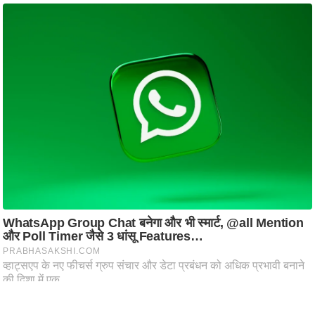
ति
ष
प्र
भु
म
हि
मा
/
ध
र्म
स्थ
ल
व्र
त
त्यो
हा
र