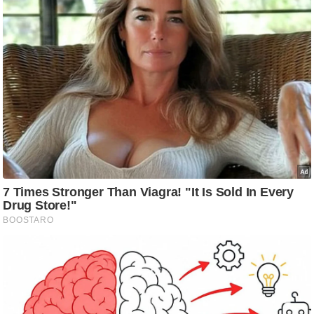
g
N
e
w
s
ला
इ
फ
स्टा
इ
ल
टे
क्नॉ
लॉ
जी
ब्यू
टी