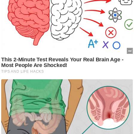
/
फै
श
न
घ
रे
लू
नु
स्खे
प
र्य
ट
न
स्थ
ल
फि