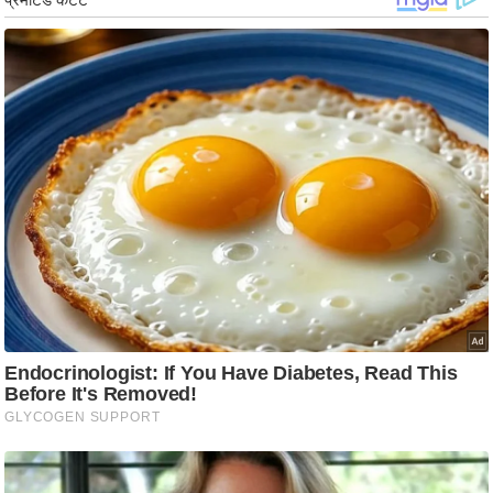
ड
हॉ
ली
वु
ड
फि
ल्म
स
मी
क्षा
B
r
e
a
k
i
n