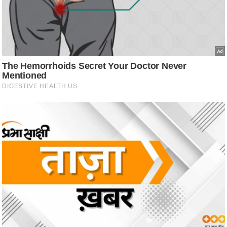
ट
ने
स
मं
त्रा
रि
ले
श
न
शि
प
रा
ज
नी
ति
वि
श्ले