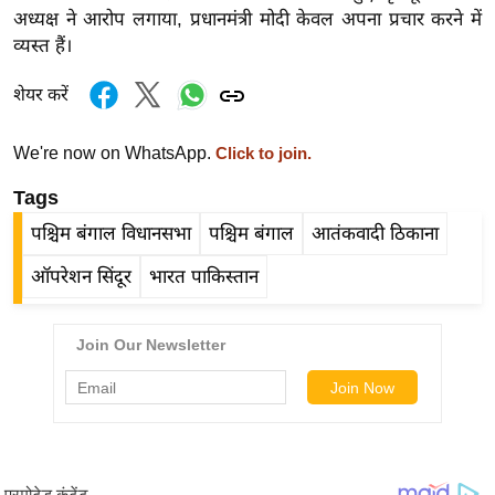
र्ल्ड
अध्यक्ष ने आरोप लगाया, प्रधानमंत्री मोदी केवल अपना प्रचार करने में
व्यस्त हैं।
न्यू
ज
शेयर करें
ब्री
फ
We're now on WhatsApp.
Click to join.
म
Tags
नो
रं
पश्चिम बंगाल विधानसभा
पश्चिम बंगाल
आतंकवादी ठिकाना
ज
ऑपरेशन सिंदूर
भारत पाकिस्तान
न
ज
ग
त
बॉ
ली
वु