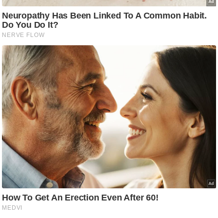
आ
र
.
आ
ई
.
चा
य
प
र
स
मी
क्षा
ध
र्म
ज्यो