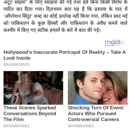
य
अटूट साहस’’ के लिए सराहना की गई तथा इसे बिना किसी विरोध के
पारित कर दिया गया। दिलचस्प बात यह है कि प्रस्ताव के पाठ में
ब
‘ऑपरेशन सिंदूर’ शब्द का कोई उल्लेख नहीं किया गया, लेकिन सात मई
ज
को पाकिस्तान के कुछ हिस्सों और पाकिस्तान के अवैध कब्जे वाले
ट
कश्मीर में किए गए सटीक हमलों के बारे में बात की गई।
खे
ल
क्रि
के
ट
I
P
L
2
0
2
6
क्रा