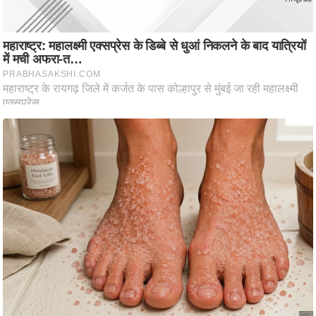
ष
ण
स
म
सा
म
यि
क
मा
तृ
भू
मि
स्तं
भ
ए
म
.