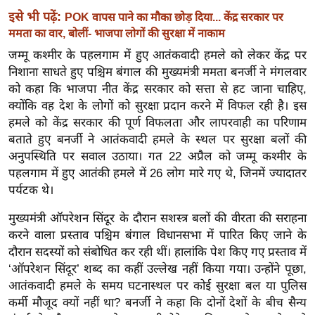
इसे भी पढ़ें:
इ
POK वापस पाने का मौका छोड़ दिया... केंद्र सरकार पर
ममता का वार, बोलीं- भाजपा लोगों की सुरक्षा में नाकाम
म
जम्मू कश्मीर के पहलगाम में हुए आतंकवादी हमले को लेकर केंद्र पर
ई
निशाना साधते हुए पश्चिम बंगाल की मुख्यमंत्री ममता बनर्जी ने मंगलवार
-
को कहा कि भाजपा नीत केंद्र सरकार को सत्ता से हट जाना चाहिए,
पे
क्योंकि वह देश के लोगों को सुरक्षा प्रदान करने में विफल रही है। इस
प
हमले को केंद्र सरकार की पूर्ण विफलता और लापरवाही का परिणाम
र
बताते हुए बनर्जी ने आतंकवादी हमले के स्थल पर सुरक्षा बलों की
मि
अनुपस्थिति पर सवाल उठाया। गत 22 अप्रैल को जम्मू कश्मीर के
सा
पहलगाम में हुए आतंकी हमले में 26 लोग मारे गए थे, जिनमें ज्यादातर
ल
पर्यटक थे।
मुख्यमंत्री ऑपरेशन सिंदूर के दौरान सशस्त्र बलों की वीरता की सराहना
बे
करने वाला प्रस्ताव पश्चिम बंगाल विधानसभा में पारित किए जाने के
मि
दौरान सदस्यों को संबोधित कर रही थीं। हालांकि पेश किए गए प्रस्ताव में
सा
‘ऑपरेशन सिंदूर’ शब्द का कहीं उल्लेख नहीं किया गया। उन्होंने पूछा,
ल
आतंकवादी हमले के समय घटनास्थल पर कोई सुरक्षा बल या पुलिस
श
कर्मी मौजूद क्यों नहीं था? बनर्जी ने कहा कि दोनों देशों के बीच सैन्य