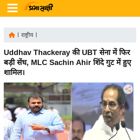
|
राष्ट्रीय
|
ता
Uddhav Thackeray की UBT सेना में फिर
ज़ा
ख
बड़ी सेंध, MLC Sachin Ahir शिंदे गुट में हुए
ब
शामिल।
र
रा
ष्ट्री
य
अं
त
र्रा
ष्ट्री