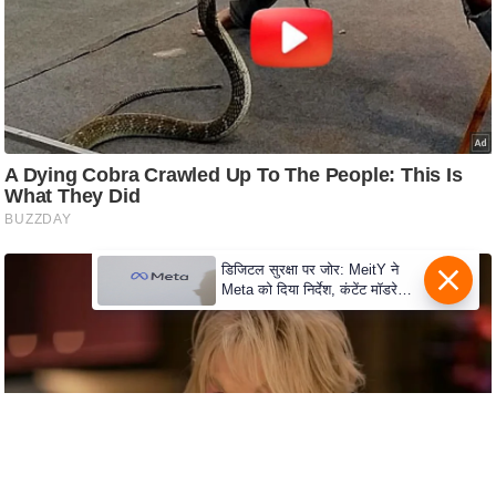
d
e
o
s
i
O
S
A
p
डिजिटल सुरक्षा पर जोर: MeitY ने
p
Meta को दिया निर्देश, कंटेंट मॉडरेशन
मजबूत करे
A
b
o
u
t
u
s