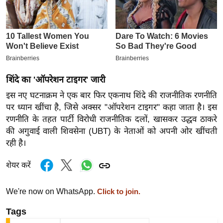
इ
म
ई
-
पे
प
शिंदे का 'ऑपरेशन टाइगर' जारी
र
इस नए घटनाक्रम ने एक बार फिर एकनाथ शिंदे की राजनीतिक रणनीति
पर ध्यान खींचा है, जिसे अक्सर "ऑपरेशन टाइगर" कहा जाता है। इस
मि
रणनीति के तहत पार्टी विरोधी राजनीतिक दलों, खासकर उद्धव ठाकरे
सा
की अगुवाई वाली शिवसेना (UBT) के नेताओं को अपनी ओर खींचती
ल
रही है।
बे
शेयर करें
मि
सा
We're now on WhatsApp.
Click to join.
ल
Tags
श