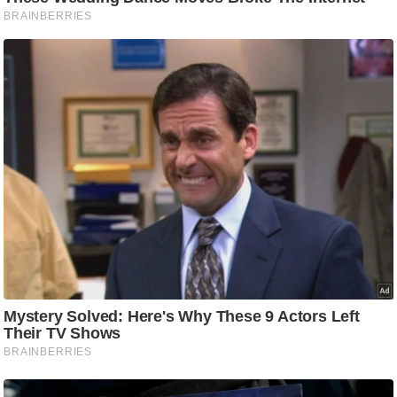
g
N
e
w
s
ला
इ
फ
स्टा
इ
ल
टे
क्नॉ
लॉ
जी
ब्यू
टी