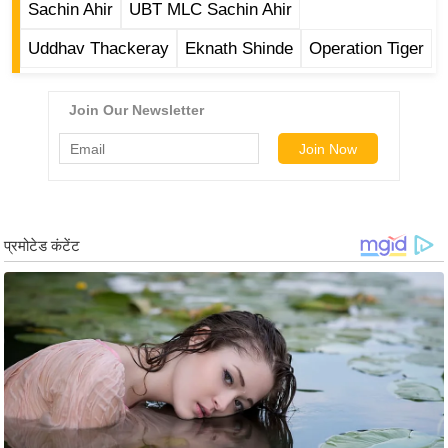
ख्सि
Sachin Ahir
UBT MLC Sachin Ahir
य
Uddhav Thackeray
Eknath Shinde
Operation Tiger
त
यं
ग
इं
डि
या
सा
हि
त्य
ज
ग
त
ऑ
टो
व