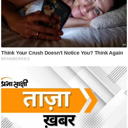
ष
ण
स
म
सा
म
यि
क
मा
तृ
भू
मि
स्तं
भ
ए
म
.