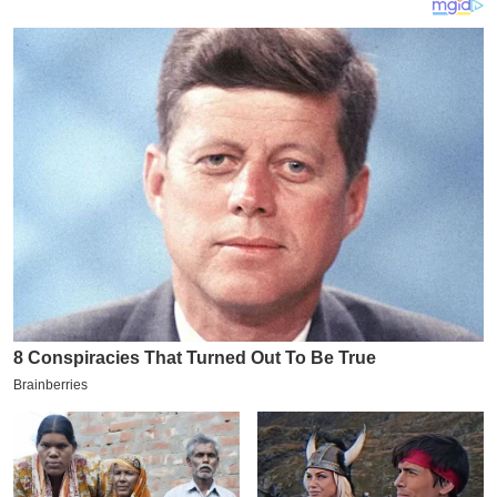
य
ब
ज
ट
खे
ल
क्रि
के
ट
I
P
L
2
0
2
6
क्रा