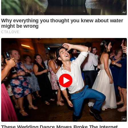
ड
हॉ
ली
वु
ड
फि
ल्म
स
मी
क्षा
B
r
e
a
k
i
n