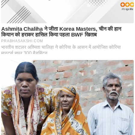
आ
र
.
आ
ई
.
चा
य
प
र
स
मी
क्षा
ध
र्म
ज्यो