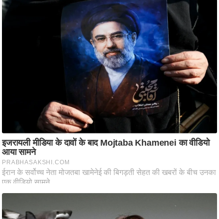
/
फै
श
न
घ
रे
लू
नु
स्खे
प
र्य
ट
न
स्थ
ल
फि