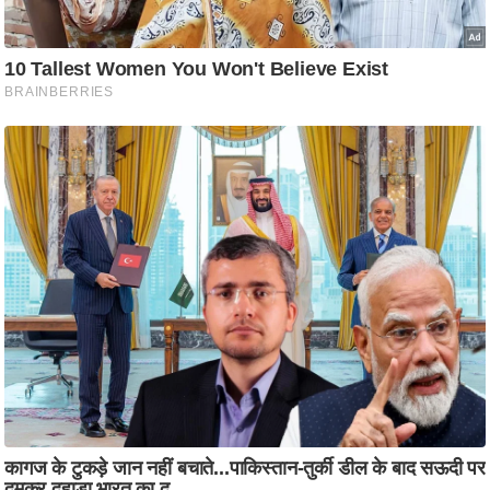
ति
ष
प्र
भु
म
हि
मा
/
ध
र्म
स्थ
ल
व्र
त
त्यो
हा
र