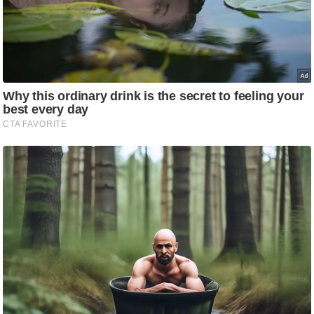
र्ल्ड
न्यू
ज
ब्री
फ
म
नो
रं
ज
न
ज
ग
त
बॉ
ली
वु