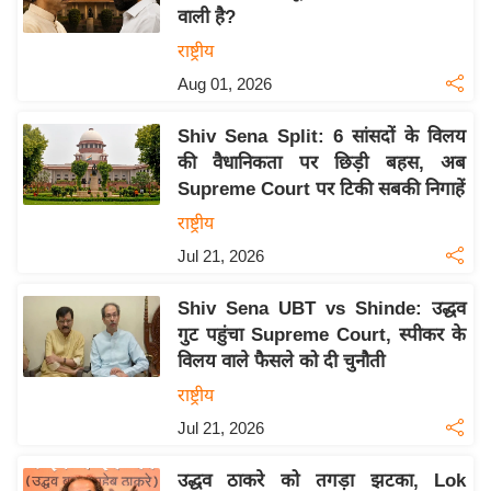
वाली है?
य
राष्ट्रीय
बि
Aug 01, 2026
ज़
ने
Shiv Sena Split: 6 सांसदों के विलय
स
की वैधानिकता पर छिड़ी बहस, अब
उ
Supreme Court पर टिकी सबकी निगाहें
द्यो
राष्ट्रीय
ग
Jul 21, 2026
ज
ग
Shiv Sena UBT vs Shinde: उद्धव
त
गुट पहुंचा Supreme Court, स्पीकर के
वि
विलय वाले फैसले को दी चुनौती
शे
राष्ट्रीय
ष
Jul 21, 2026
ज्ञ
रा
उद्धव ठाकरे को तगड़ा झटका, Lok