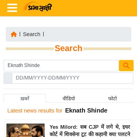
|
Search
|
ता
Search
ज़ा
ख
ब
र
रा
ष्ट्री
ख़बरें
वीडियो
फोटो
य
Eknath Shinde
Latest
news results for
अं
त
Yes Milord: सब CJP में लगे थे, इधर
र्रा
कोर्ट में शिवसेना टूट की कहानी क्या पलटने
ष्ट्री