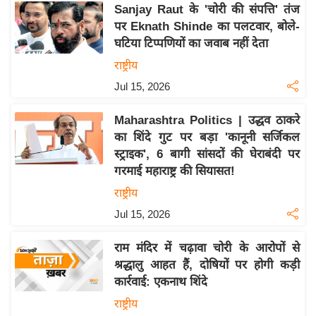
Sanjay Raut के 'चोरी की संपत्ति' तंज
इ
पर Eknath Shinde का पलटवार, बोले-
म
घटिया टिप्पणियों का जवाब नहीं देता
ई
राष्ट्रीय
-
Jul 15, 2026
पे
प
Maharashtra Politics | उद्धव ठाकरे
र
का शिंदे गुट पर बड़ा 'कानूनी सर्जिकल
मि
स्ट्राइक', 6 बागी सांसदों की घेराबंदी पर
सा
गरमाई महाराष्ट्र की सियासत!
ल
राष्ट्रीय
Jul 15, 2026
बे
मि
राम मंदिर में चढ़ावा चोरी के आरोपों से
सा
श्रद्धालु आहत हैं, दोषियों पर होगी कड़ी
ल
कार्रवाई: एकनाथ शिंदे
श
राष्ट्रीय