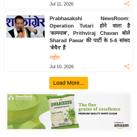
ख्सि
Jul 11, 2026
य
त
Prabhasakshi NewsRoom:
Operation Tutari होने वाला है
यं
'कामयाब', Prithviraj Chavan बोले
ग
Sharad Pawar की पार्टी के 5-6 सांसद
इं
'बेचैन' हैं
डि
राष्ट्रीय
या
Jul 10, 2026
सा
हि
Load More...
त्य
ज
ग
त
ऑ
टो
व