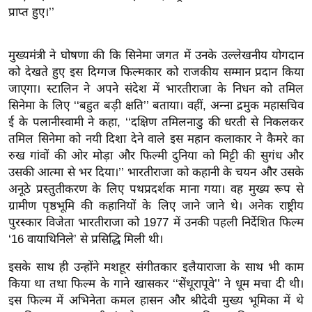
ख्सि
प्राप्त हुए।’’
य
त
मुख्यमंत्री ने घोषणा की कि सिनेमा जगत में उनके उल्लेखनीय योगदान
यं
को देखते हुए इस दिग्गज फिल्मकार को राजकीय सम्मान प्रदान किया
ग
जाएगा। स्टालिन ने अपने संदेश में भारतीराजा के निधन को तमिल
इं
सिनेमा के लिए ‘‘बहुत बड़ी क्षति’’ बताया। वहीं, अन्ना द्रमुक महासचिव
डि
ई के पलानीस्वामी ने कहा, ‘‘दक्षिण तमिलनाडु की धरती से निकलकर
या
तमिल सिनेमा को नयी दिशा देने वाले इस महान कलाकार ने कैमरे का
रुख गांवों की ओर मोड़ा और फिल्मी दुनिया को मिट्टी की सुगंध और
सा
उसकी आत्मा से भर दिया।’’ भारतीराजा को कहानी के चयन और उसके
हि
अनूठे प्रस्तुतीकरण के लिए पथप्रदर्शक माना गया। वह मुख्य रूप से
त्य
ग्रामीण पृष्ठभूमि की कहानियों के लिए जाने जाने थे। अनेक राष्ट्रीय
ज
पुरस्कार विजेता भारतीराजा को 1977 में उनकी पहली निर्देशित फिल्म
ग
‘16 वायाथिनिले’ से प्रसिद्धि मिली थी।
त
इसके साथ ही उन्होंने मशहूर संगीतकार इलैयाराजा के साथ भी काम
ऑ
किया था तथा फिल्म के गाने खासकर ‘‘सेंथूरापूवे’’ ने धूम मचा दी थी।
टो
इस फिल्म में अभिनेता कमल हासन और श्रीदेवी मुख्य भूमिका में थे
व