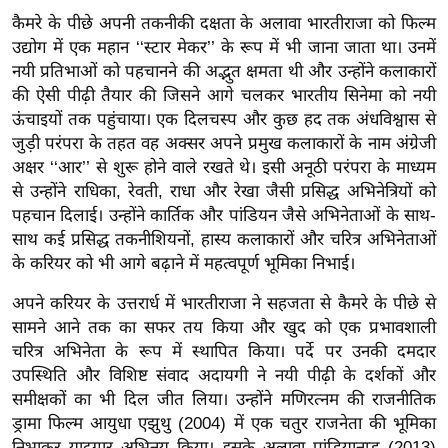
g
कैमरे के पीछे अपनी तकनीकी दक्षता के अलावा भारतीराजा को फिल्म
N
उद्योग में एक महान ‘‘स्टार मेकर’’ के रूप में भी जाना जाता था। उनमें
e
नयी प्रतिभाओं को पहचानने की अद्भुत क्षमता थी और उन्होंने कलाकारों
w
की ऐसी पीढ़ी तैयार की जिसने आगे चलकर भारतीय सिनेमा को नयी
s
ऊंचाइयों तक पहुंचाया। एक दिलचस्प और कुछ हद तक अंधविश्वास से
ला
जुड़ी परंपरा के तहत वह अक्सर अपने प्रमुख कलाकारों के नाम अंग्रेजी
अक्षर ‘‘आर’’ से शुरू होने वाले रखते थे। इसी अनूठी परंपरा के माध्यम
इ
से उन्होंने राधिका, रेवती, राधा और रेखा जैसी प्रसिद्ध अभिनेत्रियों को
फ
पहचान दिलाई। उन्होंने कार्तिक और पांडियन जैसे अभिनेताओं के साथ-
स्टा
साथ कई प्रसिद्ध तकनीशियनों, हास्य कलाकारों और चरित्र अभिनेताओं
इ
के करियर को भी आगे बढ़ाने में महत्वपूर्ण भूमिका निभाई।
ल
अपने करियर के उत्तरार्ध में भारतीराजा ने सहजता से कैमरे के पीछे से
टे
सामने आने तक का सफर तय किया और खुद को एक प्रभावशाली
क्नॉ
चरित्र अभिनेता के रूप में स्थापित किया। पर्दे पर उनकी दमदार
लॉ
उपस्थिति और विशिष्ट संवाद अदायगी ने नयी पीढ़ी के दर्शकों और
जी
समीक्षकों का भी दिल जीत लिया। उन्होंने मणिरत्नम की राजनीतिक
ब्यू
ड्रामा फिल्म आयुधा एझुथु (2004) में एक चतुर राजनेता की भूमिका
टी
निभाकर यादगार अभिनय किया। इसके अलावा पांडियानाडु (2013)