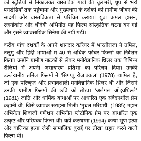
ड
को स्टूडियो से निकालकर वास्तविक गांवों की धूलभरी, धूप से भरी
हॉ
पगडंडियों तक पहुंचाया और मुख्यधारा के दर्शकों को ग्रामीण जीवन की
सादगी और वास्तविकता से परिचित कराया। युवा कमल हासन,
ली
रजनीकांत और श्रीदेवी अभिनीत यह फिल्म सांस्कृतिक घटना बन गई
वु
और इसने व्यावसायिक सिनेमा की नयी गढ़ी।
ड
फि
करीब पांच दशकों के अपने शानदार करियर में भारतीराजा ने तमिल,
ल्म
तेलुगु और हिंदी भाषाओं में 40 से अधिक फीचर फिल्मों का निर्देशन
स
किया। उन्होंने ग्रामीण नाटकों से लेकर मनोवैज्ञानिक थ्रिलर तक विभिन्न
शैलियों में अपनी असाधारण प्रतिभा का परिचय दिया। उनकी
मी
उल्लेखनीय तमिल फिल्मों में ‘सिगप्पु रोजाक्कल’ (1978) शामिल है,
क्षा
जो एक परिष्कृत और प्रभावशाली मनोवैज्ञानिक थ्रिलर थी और जिसने
B
उनकी ग्रामीण फिल्मों की छवि को तोड़ा। ‘अलैगल ओइवथिल्लै’
r
(1981) जाति और धार्मिक बाधाओं पर आधारित एक संवेदनशील प्रेम
e
कहानी थी, जिसे व्यापक सराहना मिली। ‘मुधल मरियाथै’ (1985) महान
a
अभिनेता शिवाजी गणेशन अभिनीत प्लेटोनिक प्रेम पर आधारित एक
k
उत्कृष्ट और परिपक्व फिल्म थी। वहीं करुथम्मा (1994) कन्या भ्रूण हत्या
i
और बालिका हत्या जैसी सामाजिक बुराई पर तीखा प्रहार करने वाली
n
फिल्म थी।