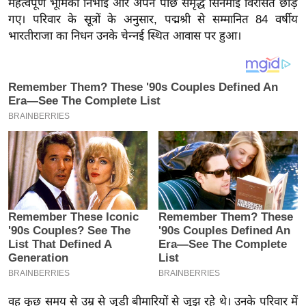
महत्वपूर्ण भूमिका निभाई और अपने पीछे समृद्ध सिनेमाई विरासत छोड़
य
गए। परिवार के सूत्रों के अनुसार, पद्मश्री से सम्मानित 84 वर्षीय
ब
भारतीराजा का निधन उनके चेन्नई स्थित आवास पर हुआ।
ज
ट
खे
ल
क्रि
के
ट
I
P
L
2
0
2
6
वह कुछ समय से उम्र से जुड़ी बीमारियों से जूझ रहे थे। उनके परिवार में
क्रा