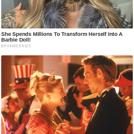
ष
ण
स
म
सा
म
यि
क
मा
तृ
भू
मि
स्तं
भ
ए
म
.