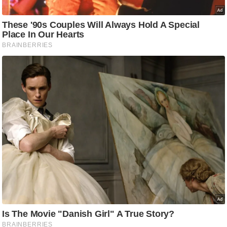
आ
र
.
आ
ई
.
चा
य
प
र
स
मी
क्षा
ध
र्म
ज्यो