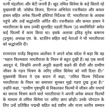
पत्नी चंद्रलीला और बेटी जननी हैं। खुद तमिल सिनेमा के बड़े सितारे रहे
इ
मुख्यमंत्री सी. जोसेफ विजय, दिग्गज अभिनेता रजनीकांत और कमल
म
हासन सहित अनेक फिल्मी हस्तियां निर्देशक पी. भारतीराजा के आवास
ई
पहुंचे और उन्हें श्रद्धांजलि अर्पित की। रजनीकांत और कमल हासन ने
-
भारतीराजा के साथ उनकी सुपरहिट पहली फिल्म ‘16 वयाथिनिले’ समेत
पे
कई फिल्मों में काम किया था। इसके अलावा द्रविड़ मुनेत्र कषगम
प
(द्रमुक) अध्यक्ष एम. के. स्टालिन सहित कई नेताओं ने भी भारतीराजा
र
को श्रद्धांजलि दी।
मि
राज्यपाल राजेंद्र विश्वनाथ आर्लेकर ने अपने शोक संदेश में कहा कि वह
सा
‘‘महान फिल्मकार भारतीराजा के निधन से बहुत दुखी हैं। वह एक सच्चे
ल
अग्रदूत थे, जिन्होंने अपनी अनूठी कहानी कहने की शैली और ग्रामीण
जीवन के गहन चित्रण के जरिए तमिल सिनेमा को नयी दिशा दी।’’
बे
मुख्यमंत्री विजय ने एक बयान में कहा, ‘‘तमिल फिल्म निर्देशक
भारतीराजा के निधन का समाचार सुनकर मुझे गहरा दुख हुआ है।’’
मि
उन्होंने कहा, ‘‘ग्रामीण पृष्ठभूमि से निकलकर फिल्मों में जीवन और यथार्थ
सा
का सशक्त चित्रण करने वाले भारतीराजा ने अपनी अनेक सफल फिल्मों
ल
के माध्यम से तमिल सिनेमा पर अमिट छाप छोड़ी। उनके योगदान के
श
लिए उन्हें प्रतिष्ठित पद्मश्री सहित कई राष्ट्रीय और राज्य स्तरीय सम्मान