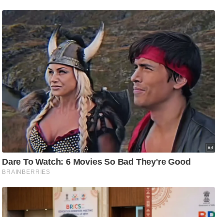
ति
ष
प्र
भु
म
हि
मा
/
ध
र्म
स्थ
ल
व्र
त
त्यो
हा
र