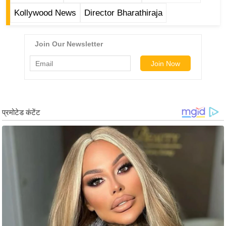
ट
Kollywood News
Director Bharathiraja
ने
स
मं
त्रा
रि
ले
श
न
शि
प
रा
ज
नी
ति
वि
श्ले