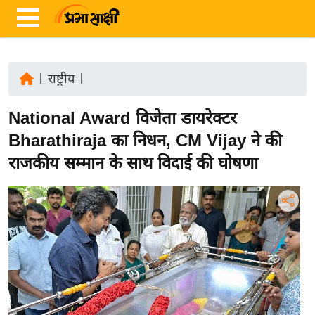
|
राष्ट्रीय
|
ता
National Award विजेता डायरेक्टर
ज़ा
ख
Bharathiraja का निधन, CM Vijay ने की
ब
राजकीय सम्मान के साथ विदाई की घोषणा
र
रा
ष्ट्री
य
अं
त
र्रा
ष्ट्री