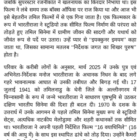
जबकि सुपरस्टार रजनीकांत ने खलनायक का किरदार निभाया था। इस
र्ल्ड
फिल्म ने लंबे समय तक बॉक्स ऑफिस पर राज किया था और आज भी
न्यू
इसे बेहतरीन तमिल फिल्मों में से एक गिना जाता है। एक फिल्मकार के
ज
रूप में भारतीराजा ने स्टूडियो तक सीमित फिल्म निर्माण की परंपरा को
ब्री
तोड़ते हुए तमिल सिनेमा में ग्रामीण जीवन की सादगी और यथार्थ को
फ
जीवंत रूप से पर्दे पर उतारा। उन्हें प्यार से ‘‘इयक्कुनर इमयम’’ कहा
जाता था, जिसका सामान्य मतलब ‘‘निर्देशक जगत का शिखर पुरुष’’
म
होता है।
नो
रं
परिवार के करीबी लोगों के अनुसार, मार्च 2025 में उनके पुत्र एवं
ज
अभिनेता-निर्देशक मनोज भारतीराजा के अचानक निधन के बाद लगे
न
गहरे भावनात्मक आघात से उनकी तबीयत और बिगड़ गई थी। 17
ज
जुलाई 1941 को तमिलनाडु के थेनी जिले के अल्लीनगरम में
चिन्नासामी के रूप में जन्मे भारतीराजा ने साधारण पृष्ठभूमि से उठकर
ग
दक्षिण भारतीय सिनेमा की दिशा ही बदल दी। 1970 के दशक के
त
उत्तरार्ध में उनके आगमन से पहले तमिल सिनेमा मुख्य रूप से स्टूडियो
बॉ
सेट्स, अत्यधिक नाटकीय मेलोड्रामा और शहरी कथानकों तक सीमित
ली
था। भारतीराजा ने अपनी पहली निर्देशित फिल्म ‘‘16 वयाथिनिले’’ (16
वु
वर्ष की आयु में) के साथ इस स्थापित ढांचे को तोड़ दिया। उन्होंने कैमरों