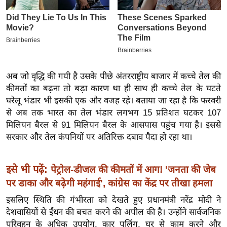
इ
म
ई
-
पे
अब जो वृद्धि की गयी है उसके पीछे अंतरराष्ट्रीय बाजार में कच्चे तेल की
प
कीमतों का बढ़ना तो बड़ा कारण था ही साथ ही कच्चे तेल के घटते
र
घरेलू भंडार भी इसकी एक और वजह रहे। बताया जा रहा है कि फरवरी
मि
से अब तक भारत का तेल भंडार लगभग 15 प्रतिशत घटकर 107
सा
मिलियन बैरल से 91 मिलियन बैरल के आसपास पहुंच गया है। इससे
ल
सरकार और तेल कंपनियों पर अतिरिक्त दबाव पैदा हो रहा था।
बे
इसे भी पढ़ें:
पेट्रोल-डीजल की कीमतों में आग! 'जनता की जेब
मि
पर डाका और बढ़ेगी महंगाई', कांग्रेस का केंद्र पर तीखा हमला
सा
इसलिए स्थिति की गंभीरता को देखते हुए प्रधानमंत्री नरेंद्र मोदी ने
ल
देशवासियों से ईंधन की बचत करने की अपील की है। उन्होंने सार्वजनिक
श
परिवहन के अधिक उपयोग, कार पूलिंग, घर से काम करने और