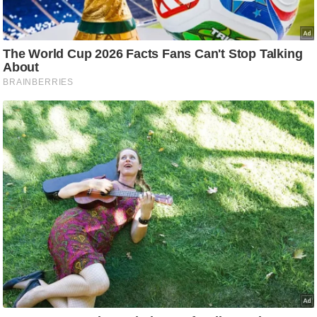
आ
र
.
आ
ई
.
चा
य
प
र
स
मी
क्षा
ध
र्म
ज्यो