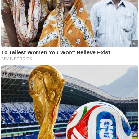
ष
ण
स
म
सा
म
यि
क
मा
तृ
भू
मि
स्तं
भ
ए
म
.