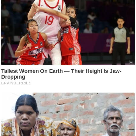
ट
ने
स
मं
त्रा
रि
ले
श
न
शि
प
रा
ज
नी
ति
वि
श्ले