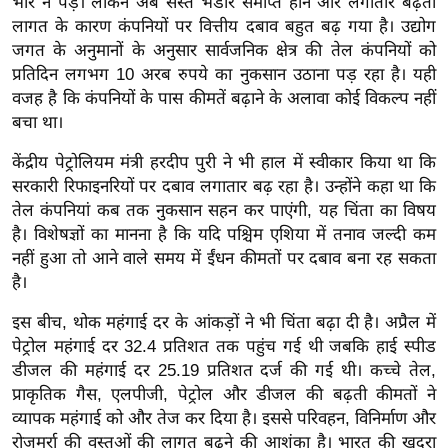
ड
भार न पड़े। लेकिन अब सस्ते भंडार समाप्त होने और लगातार बढ़ती
लागत के कारण कंपनियों पर वित्तीय दबाव बहुत बढ़ गया है। उद्योग
हॉ
जगत के अनुमानों के अनुसार सार्वजनिक क्षेत्र की तेल कंपनियों को
ली
प्रतिदिन लगभग 10 अरब रुपये का नुकसान उठाना पड़ रहा है। यही
वु
वजह है कि कंपनियों के पास कीमतें बढ़ाने के अलावा कोई विकल्प नहीं
ड
बचा था।
फि
केंद्रीय पेट्रोलियम मंत्री हरदीप पुरी ने भी हाल में स्वीकार किया था कि
ल्म
सरकारी रिफाइनरियों पर दबाव लगातार बढ़ रहा है। उन्होंने कहा था कि
स
तेल कंपनियां कब तक नुकसान सहन कर पाएंगी, यह चिंता का विषय
मी
है। विशेषज्ञों का मानना है कि यदि पश्चिम एशिया में तनाव जल्दी कम
क्षा
नहीं हुआ तो आने वाले समय में ईंधन कीमतों पर दबाव बना रह सकता
B
है।
r
इस बीच, थोक महंगाई दर के आंकड़ों ने भी चिंता बढ़ा दी है। अप्रैल में
e
पेट्रोल महंगाई दर 32.4 प्रतिशत तक पहुंच गई थी जबकि हाई स्पीड
a
डीजल की महंगाई दर 25.19 प्रतिशत दर्ज की गई थी। कच्चे तेल,
k
प्राकृतिक गैस, एलपीजी, पेट्रोल और डीजल की बढ़ती कीमतों ने
i
व्यापक महंगाई को और तेज कर दिया है। इससे परिवहन, विनिर्माण और
n
रोजमर्रा की वस्तुओं की लागत बढ़ने की आशंका है। भारत की खुदरा