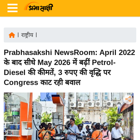
|
राष्ट्रीय
|
ता
Prabhasakshi NewsRoom: April 2022
ज़ा
ख
के बाद सीधे May 2026 में बढ़ीं Petrol-
ब
Diesel की कीमतें, 3 रुपए की वृद्धि पर
र
Congress काट रही बवाल
रा
ष्ट्री
य
अं
त
र्रा
ष्ट्री