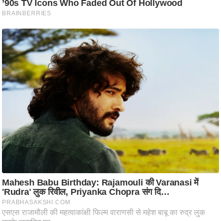
ति
ष
प्र
भु
म
हि
मा
/
ध
र्म
स्थ
ल
व्र
त
त्यो
हा
र