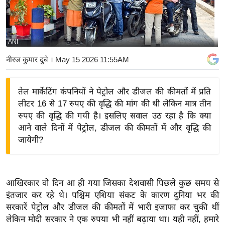
य
बि
ज़
ANI
ने
नीरज कुमार दुबे
। May 15 2026 11:55AM
स
उ
तेल मार्केटिंग कंपनियों ने पेट्रोल और डीजल की कीमतों में प्रति
द्यो
लीटर 16 से 17 रुपए की वृद्धि की मांग की थी लेकिन मात्र तीन
ग
रुपए की वृद्धि की गयी है। इसलिए सवाल उठ रहा है कि क्या
ज
आने वाले दिनों में पेट्रोल, डीजल की कीमतों में और वृद्धि की
ग
जायेगी?
त
वि
शे
आखिरकार वो दिन आ ही गया जिसका देशवासी पिछले कुछ समय से
ष
इंतजार कर रहे थे। पश्चिम एशिया संकट के कारण दुनिया भर की
ज्ञ
सरकारें पेट्रोल और डीजल की कीमतों में भारी इजाफा कर चुकी थीं
रा
लेकिन मोदी सरकार ने एक रुपया भी नहीं बढ़ाया था। यही नहीं, हमारे