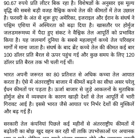
90.67 रुपये प्रति लीटर बिक रहा है। विशेषज्ञों के अनुसार इस मूल्य
र्ल्ड
वृद्धि की सबसे बड़ी वजह वैश्विक कच्चे तेल की कीमतों में तेज उछाल
न्यू
है। फरवरी के अंत से शुरू हुए अमेरिका, इजराइल और ईरान के संघर्ष ने
ज
पश्चिम एशिया में अस्थिरता को बढ़ा दिया है। खासतौर पर होर्मुज
ब्री
जलडमरूमध्य में पैदा हुए संकट ने वैश्विक तेल आपूर्ति को प्रभावित
फ
किया है। यह जलमार्ग दुनिया के सबसे महत्वपूर्ण कच्चे तेल परिवहन
मार्गों में माना जाता है। संघर्ष के बाद ब्रेंट कच्चे तेल की कीमत कई बार
म
100 डॉलर प्रति बैरल से ऊपर पहुंच गई और कुछ समय के लिए 120
नो
डॉलर प्रति बैरल तक भी चली गई थीं।
रं
ज
भारत अपनी जरूरत का 80 प्रतिशत से अधिक कच्चा तेल आयात
न
करता है। ऐसे में अंतरराष्ट्रीय बाजार में कीमतें बढ़ने का सीधा असर घरेलू
ज
ईंधन कीमतों पर पड़ता है। ऊर्जा बाजार से जुड़े आकलनों के मुताबिक
ग
होर्मुज क्षेत्र में व्यवधान के कारण खाड़ी देशों से तेल आपूर्ति में भारी
गिरावट आई है। इससे भारत जैसे आयात पर निर्भर देशों की मुश्किलें
त
और बढ़ गई हैं।
बॉ
ली
सरकारी तेल कंपनियां पिछले कई महीनों से अंतरराष्ट्रीय कीमतों में
वु
बढ़ोतरी का बोझ खुद वहन कर रही थीं ताकि उपभोक्ताओं पर अचानक