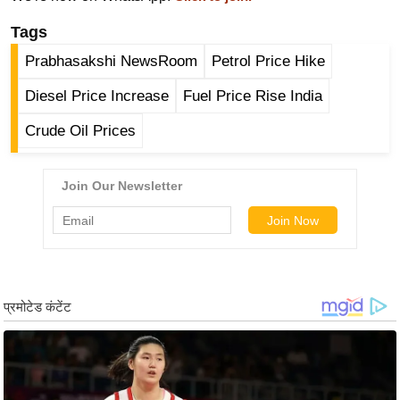
/
Tags
फै
Prabhasakshi NewsRoom
Petrol Price Hike
श
न
Diesel Price Increase
Fuel Price Rise India
घ
Crude Oil Prices
रे
लू
नु
स्खे
प
र्य
ट
न
स्थ
ल
फि