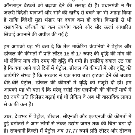
ख्सि
ऑनलाइन बैठकों को बढ़ावा देने की सलाह दी है। प्रधानमंत्री ने गैर
य
जरूरी विदेशी यात्राओं और सोने की खरीद से बचने का भी आग्रह किया
त
है ताकि विदेशी मुद्रा भंडार पर दबाव कम हो सके। किसानों से भी
रासायनिक उर्वरकों का कम उपयोग करने और सौर ऊर्जा आधारित
यं
सिंचाई अपनाने की अपील की गई है।
ग
इं
हम आपको यह भी बता दें कि तेल मार्केटिंग कंपनियों ने पेट्रोल और
डि
डीजल की कीमतों में प्रति लीटर 16 से 17 रुपए की वृद्धि की मांग की
या
थी लेकिन मात्र तीन रुपए की वृद्धि की गयी है। इसलिए सवाल उठ रहा
सा
है कि क्या आने वाले दिनों में पेट्रोल, डीजल की कीमतों में और वृद्धि की
जायेगी? संभव है कि सरकार ने एक साथ बड़ा झटका देने की बजाय
हि
धीरे-धीरे पेट्रोल, डीजल की कीमतों में वृद्धि को मंजूरी दी हो। हम
त्य
आपको यह भी बता दें कि घरेलू रसोई गैस एलपीजी की कीमतें मार्च में
ज
60 रुपये प्रति सिलेंडर बढ़ाई गई थीं लेकिन वे अब भी वास्तविक लागत
ग
से काफी कम हैं।
त
उधर, देशभर में पेट्रोल, डीजल, सीएनजी और एलएनजी की कीमतों में
ऑ
हुई बढ़ोतरी ने आम लोगों से लेकर उद्योग जगत तक की चिंता बढ़ा दी
टो
है। राजधानी दिल्ली में पेट्रोल अब 97.77 रुपये प्रति लीटर और डीजल
व