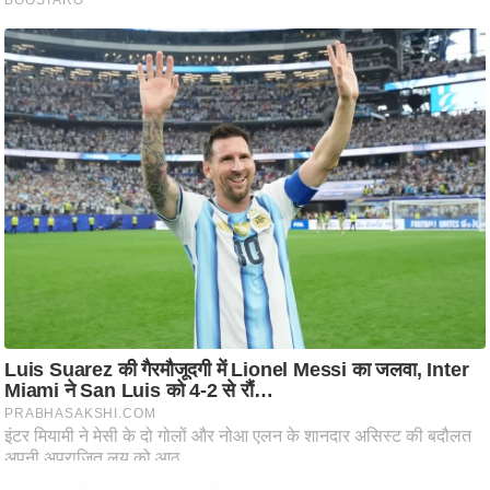
आ
र
.
आ
ई
.
चा
य
प
र
स
मी
क्षा
ध
र्म
ज्यो