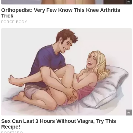
ष
ण
स
म
सा
म
यि
क
मा
तृ
भू
मि
स्तं
भ
ए
म
.