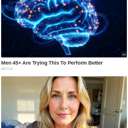
g
N
e
w
s
ला
इ
फ
स्टा
इ
ल
टे
क्नॉ
लॉ
जी
ब्यू
टी