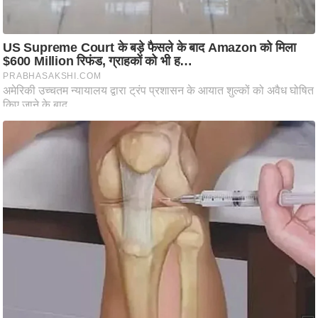
ट
ने
स
मं
त्रा
रि
ले
श
न
शि
प
रा
ज
नी
ति
वि
श्ले