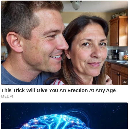
ड
हॉ
ली
वु
ड
फि
ल्म
स
मी
क्षा
B
r
e
a
k
i
n