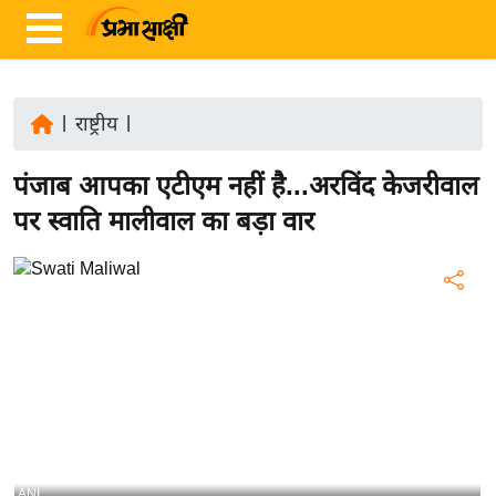
|
राष्ट्रीय
|
ता
पंजाब आपका एटीएम नहीं है...अरविंद केजरीवाल
ज़ा
ख
पर स्वाति मालीवाल का बड़ा वार
ब
र
रा
ष्ट्री
य
अं
त
र्रा
ष्ट्री
ANI