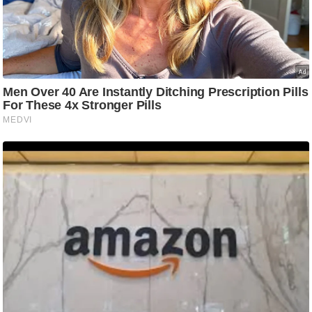
/
फै
श
न
घ
रे
लू
नु
स्खे
प
र्य
ट
न
स्थ
ल
फि