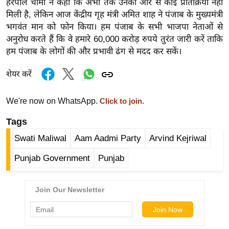
हरपाल चीमा ने कहा कि अभी तक उनकी ओर से कोई प्रतिक्रिया नहीं
ख्सि
मिली है, लेकिन आज केंद्रीय गृह मंत्री अमित शाह ने पंजाब के मुख्यमंत्री
य
भगवंत मान को फोन किया। हम पंजाब के सभी भाजपा नेताओं से
त
अनुरोध करते हैं कि वे हमारे 60,000 करोड़ रुपये तुरंत जारी करें ताकि
यं
हम पंजाब के लोगों की और प्रभावी ढंग से मदद कर सकें।
ग
इं
शेयर करें
डि
या
We're now on WhatsApp.
Click to join.
सा
Tags
हि
Swati Maliwal
Aam Aadmi Party
Arvind Kejriwal
त्य
ज
Punjab Government
Punjab
ग
त
ऑ
टो
व