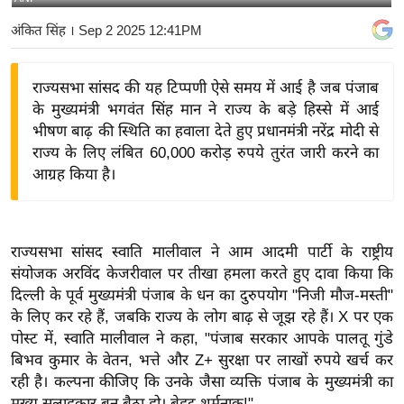
य
अंकित सिंह
। Sep 2 2025 12:41PM
बि
ज़
राज्यसभा सांसद की यह टिप्पणी ऐसे समय में आई है जब पंजाब
ने
के मुख्यमंत्री भगवंत सिंह मान ने राज्य के बड़े हिस्से में आई
स
भीषण बाढ़ की स्थिति का हवाला देते हुए प्रधानमंत्री नरेंद्र मोदी से
उ
राज्य के लिए लंबित 60,000 करोड़ रुपये तुरंत जारी करने का
द्यो
आग्रह किया है।
ग
ज
ग
राज्यसभा सांसद स्वाति मालीवाल ने आम आदमी पार्टी के राष्ट्रीय
त
संयोजक अरविंद केजरीवाल पर तीखा हमला करते हुए दावा किया कि
वि
दिल्ली के पूर्व मुख्यमंत्री पंजाब के धन का दुरुपयोग "निजी मौज-मस्ती"
शे
के लिए कर रहे हैं, जबकि राज्य के लोग बाढ़ से जूझ रहे हैं। X पर एक
ष
पोस्ट में, स्वाति मालीवाल ने कहा, "पंजाब सरकार आपके पालतू गुंडे
बिभव कुमार के वेतन, भत्ते और Z+ सुरक्षा पर लाखों रुपये खर्च कर
ज्ञ
रही है। कल्पना कीजिए कि उनके जैसा व्यक्ति पंजाब के मुख्यमंत्री का
रा
मुख्य सलाहकार बन बैठा हो। बेहद शर्मनाक!"