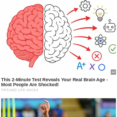
ति
ष
प्र
भु
म
हि
मा
/
ध
र्म
स्थ
ल
व्र
त
त्यो
हा
र