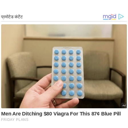
र्ल्ड
न्यू
ज
ब्री
फ
म
नो
रं
ज
न
ज
ग
त
बॉ
ली
वु