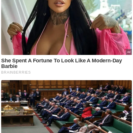
ति
ष
प्र
भु
म
हि
मा
/
ध
र्म
स्थ
ल
व्र
त
त्यो
हा
र