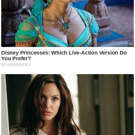
g
N
e
w
s
ला
इ
फ
स्टा
इ
ल
टे
क्नॉ
लॉ
जी
ब्यू
टी