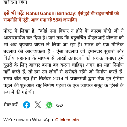
खरीदता रहेगा।
र्ल्ड
इसे भी पढ़ें:
न्यू
Rahul Gandhi Birthday: ऐसे हुई थी राहुल गांधी की
राजनीति में एंट्री, आज मना रहे 55वां जन्मदिन
ज
ब्री
पोस्ट में लिखा है, "कोई नया विचार न होने के कारण मोदी जी ने
फ
आत्मसमर्पण कर दिया है। यहां तक ​​कि बहुचर्चित पीएलआई योजना को
म
भी अब चुपचाप वापस ले लिया जा रहा है। भारत को एक मौलिक
बदलाव की आवश्यकता है - ऐसा बदलाव जो ईमानदार सुधारों और
नो
वित्तीय सहायता के माध्यम से लाखों उत्पादकों को सशक्त बनाए। हमें
रं
दूसरों के लिए बाजार बनना बंद करना चाहिए। अगर हम यहां निर्माण
ज
नहीं करते हैं, तो हम उन लोगों से खरीदते रहेंगे जो निर्माण करते हैं।
न
समय बीत रहा है।" सितंबर 2014 में प्रधानमंत्री द्वारा मेक इन इंडिया
ज
पहल की शुरुआत राष्ट्र निर्माण पहलों के एक व्यापक समूह के हिस्से के
ग
रूप में की गई थी।
त
बॉ
शेयर करें
ली
वु
We're now on WhatsApp.
Click to join.