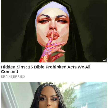
आ
र
.
आ
ई
.
चा
य
प
र
स
मी
क्षा
ध
र्म
ज्यो