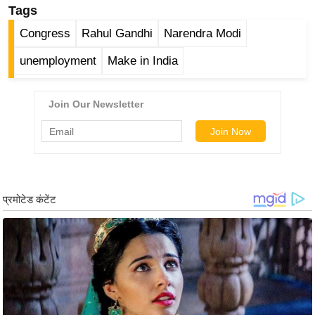
ड
Tags
हॉ
Congress
Rahul Gandhi
Narendra Modi
ली
वु
unemployment
Make in India
ड
फि
ल्म
स
मी
क्षा
B
r
e
a
k
i
n