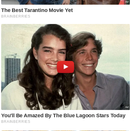
ट
ने
स
मं
त्रा
रि
ले
श
न
शि
प
रा
ज
नी
ति
वि
श्ले