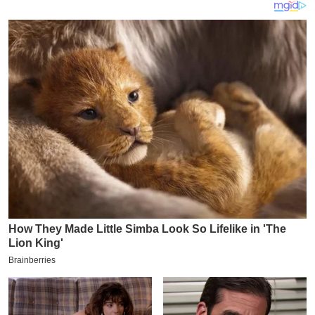
य
ब
ज
ट
खे
ल
क्रि
के
ट
I
P
L
2
0
2
6
क्रा