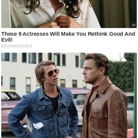
/
फै
श
न
घ
रे
लू
नु
स्खे
प
र्य
ट
न
स्थ
ल
फि