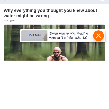
s
a
Why everything you thought you knew about
l
water might be wrong
C
CTA LOVE
o
d
डिजिटल सुरक्षा पर जोर: MeitY ने
Meta को दिया निर्देश, कंटेंट मॉडरेशन
e
मजबूत करे
O
f
E
t
h
i
c
A Museum To Rihanna's Glory Could Soon Be
s
Opened
R
BRAINBERRIES
S