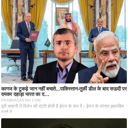
ष
ण
स
म
सा
म
यि
क
मा
तृ
भू
मि
स्तं
भ
ए
म
.