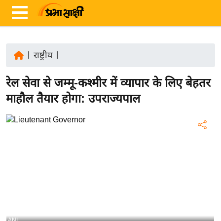
|
राष्ट्रीय
|
ता
रेल सेवा से जम्मू-कश्मीर में व्यापार के लिए बेहतर
ज़ा
ख
माहौल तैयार होगा: उपराज्यपाल
ब
र
रा
ष्ट्री
य
अं
त
र्रा
ष्ट्री
ANI