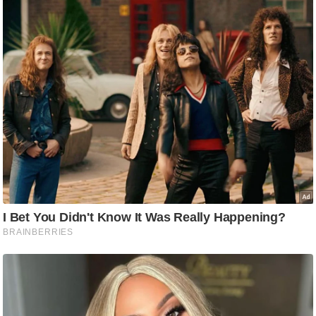
ड
हॉ
ली
वु
ड
फि
ल्म
स
मी
क्षा
B
r
e
a
k
i
n