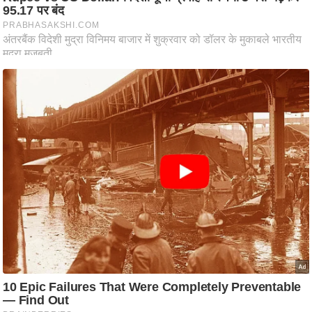
ष
ण
स
म
सा
म
यि
क
मा
तृ
भू
मि
स्तं
भ
ए
म
.