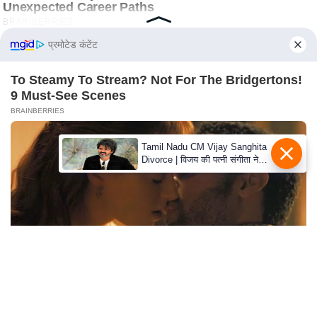
e
r
t
प्रमोटेड कंटेंट
i
s
To Steamy To Stream? Not For The Bridgertons!
e
9 Must-See Scenes
BRAINBERRIES
P
r
Tamil Nadu CM Vijay Sanghita
i
Divorce | विजय की पत्नी संगीता ने
v
वापस ली तलाक की अर्जी, कोर्ट ने
मामले को किया निपटाया
a
c
y
P
o
l
i
TV Couples Who Would Never Be Together: 9 Is