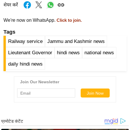
र्ल्ड
शेयर करें
न्यू
We're now on WhatsApp.
Click to join.
ज
ब्री
Tags
फ
Railway service
Jammu and Kashmir news
म
Lieutenant Governor
hindi news
national news
नो
रं
daily hindi news
ज
न
ज
ग
त
बॉ
ली
वु