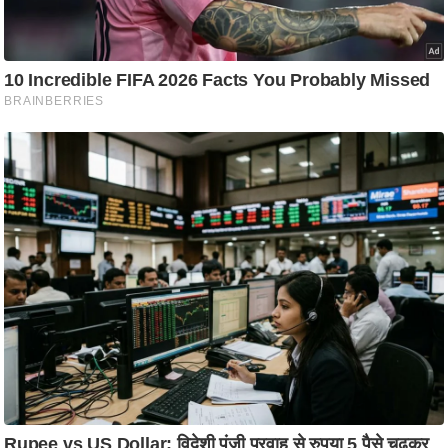
ट
ने
स
मं
त्रा
रि
ले
श
न
शि
प
रा
ज
नी
ति
वि
श्ले