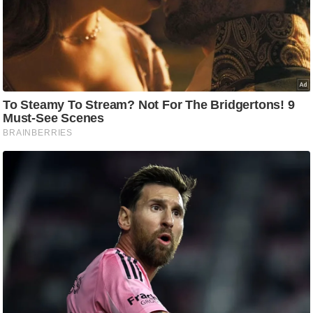
/
फै
श
न
घ
रे
लू
नु
स्खे
प
र्य
ट
न
स्थ
ल
फि