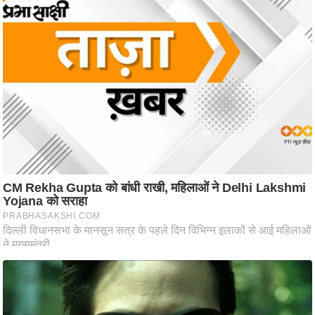
ति
ष
प्र
भु
म
हि
मा
/
ध
र्म
स्थ
ल
व्र
त
त्यो
हा
र