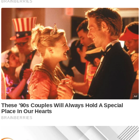
आ
र
.
आ
ई
.
चा
य
प
र
स
मी
क्षा
ध
र्म
ज्यो