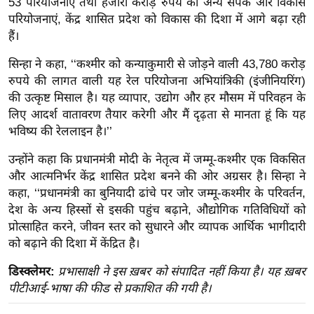
53 परियोजनाएं तथा हजारों करोड़ रुपये की अन्य संपर्क और विकास
ख्सि
परियोजनाएं, केंद्र शासित प्रदेश को विकास की दिशा में आगे बढ़ा रही
य
हैं।
त
यं
सिन्हा ने कहा, ‘‘कश्मीर को कन्याकुमारी से जोड़ने वाली 43,780 करोड़
रुपये की लागत वाली यह रेल परियोजना अभियांत्रिकी (इंजीनियरिंग)
ग
की उत्कृष्ट मिसाल है। यह व्यापार, उद्योग और हर मौसम में परिवहन के
इं
लिए आदर्श वातावरण तैयार करेगी और मैं दृढ़ता से मानता हूं कि यह
डि
भविष्य की रेललाइन है।’’
या
सा
उन्होंने कहा कि प्रधानमंत्री मोदी के नेतृत्व में जम्मू-कश्मीर एक विकसित
और आत्मनिर्भर केंद्र शासित प्रदेश बनने की ओर अग्रसर है। सिन्हा ने
हि
कहा, ‘‘प्रधानमंत्री का बुनियादी ढांचे पर जोर जम्मू-कश्मीर के परिवर्तन,
त्य
देश के अन्य हिस्सों से इसकी पहुंच बढ़ाने, औद्योगिक गतिविधियों को
ज
प्रोत्साहित करने, जीवन स्तर को सुधारने और व्यापक आर्थिक भागीदारी
ग
को बढ़ाने की दिशा में केंद्रित है।
त
ऑ
डिस्क्लेमर:
प्रभासाक्षी ने इस ख़बर को संपादित नहीं किया है। यह ख़बर
पीटीआई-भाषा की फीड से प्रकाशित की गयी है।
टो
व