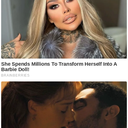
g
N
e
w
s
ला
इ
फ
स्टा
इ
ल
टे
क्नॉ
लॉ
जी
ब्यू
टी