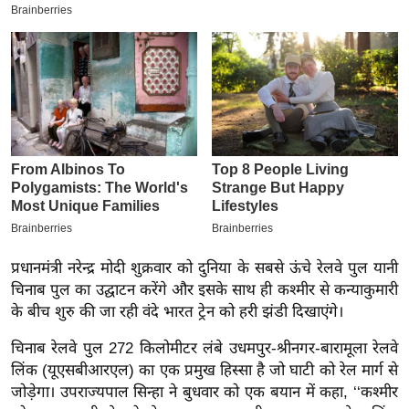
य
ब
ज
ट
खे
ल
क्रि
के
ट
I
P
प्रधानमंत्री नरेन्द्र मोदी शुक्रवार को दुनिया के सबसे ऊंचे रेलवे पुल यानी
L
चिनाब पुल का उद्घाटन करेंगे और इसके साथ ही कश्मीर से कन्याकुमारी
2
के बीच शुरु की जा रही वंदे भारत ट्रेन को हरी झंडी दिखाएंगे।
0
चिनाब रेलवे पुल 272 किलोमीटर लंबे उधमपुर-श्रीनगर-बारामूला रेलवे
2
लिंक (यूएसबीआरएल) का एक प्रमुख हिस्सा है जो घाटी को रेल मार्ग से
6
जोड़ेगा। उपराज्यपाल सिन्हा ने बुधवार को एक बयान में कहा, ‘‘कश्मीर
क्रा